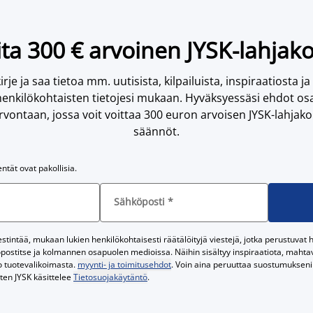
ta 300 € arvoinen JYSK-lahjako
irje ja saa tietoa mm. uutisista, kilpailuista, inspiraatiosta ja
enkilökohtaisten tietojesi mukaan. Hyväksyessäsi ehdot osa
vontaan, jossa voit voittaa 300 euron arvoisen JYSK-lahjakor
säännöt.
entät ovat pakollisia.
Sähköposti
*
tintää, mukaan lukien henkilökohtaisesti räätälöityjä viestejä, jotka perustuvat he
postitse ja kolmannen osapuolen medioissa. Näihin sisältyy inspiraatiota, mahtavi
o tuotevalikoimasta.
myynti- ja toimitusehdot
. Voin aina peruuttaa suostumukseni 
iten JYSK käsittelee
Tietosuojakäytäntö
.