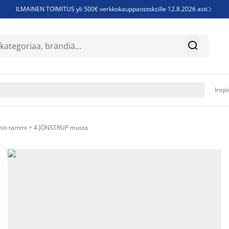
ILMAINEN TOIMITUS yli 500€ verkkokauppaostoksille 12.8.2026 asti

Parempiin uniin - Säästä jopa 60%


Sijauspatjoja - Säästä jopa 60%

Jenkkisänkyjä - Säästä jopa 60%

Inspi
in tammi + 4 JONSTRUP musta