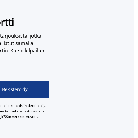
rtti
 tarjouksista, jotka
llistut samalla
tin. Katso kilpailun
Rekisteröidy
nkilökohtaisiin tietoihini ja
a tarjouksia, uutuuksia ja
JYSK:n verkkosivustolla.