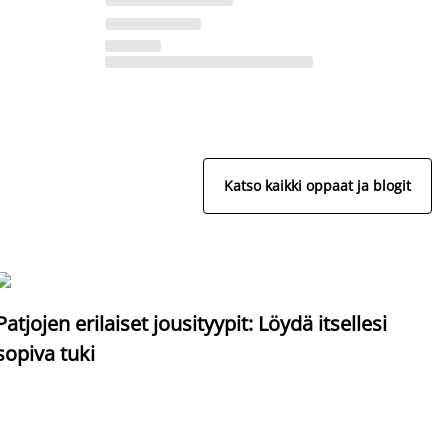
Katso kaikki oppaat ja blogit
S
Patjojen erilaiset jousityypit: Löydä itsellesi
sopiva tuki