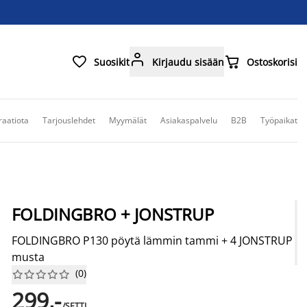



Suosikit
Kirjaudu sisään
Ostoskorisi
raatiota
Tarjouslehdet
Myymälät
Asiakaspalvelu
B2B
Työpaikat
FOLDINGBRO + JONSTRUP
FOLDINGBRO P130 pöytä lämmin tammi + 4 JONSTRUP
musta
(
0
)










299,-
/SETTI