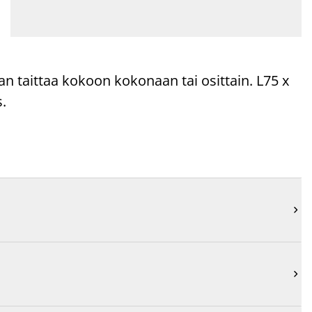
daan taittaa kokoon kokonaan tai osittain. L75 x
.

