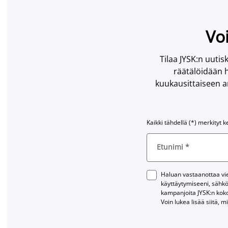
Voi
Tilaa JYSK:n uutisk
räätälöidään h
kuukausittaiseen ar
Kaikki tähdellä (*) merkityt k
Etunimi
*
Haluan vastaanottaa vies
käyttäytymiseeni, sähkö
kampanjoita JYSK:n kok
Voin lukea lisää siitä, m