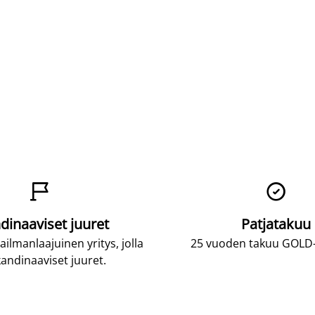


dinaaviset juuret
Patjatakuu
lmanlaajuinen yritys, jolla
25 vuoden takuu GOLD-p
andinaaviset juuret.