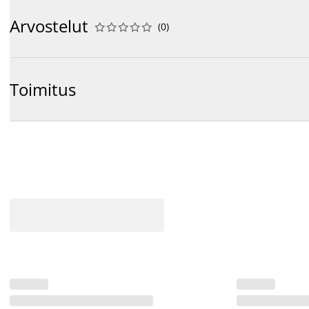
Arvostelut
(
0
)










Toimitus