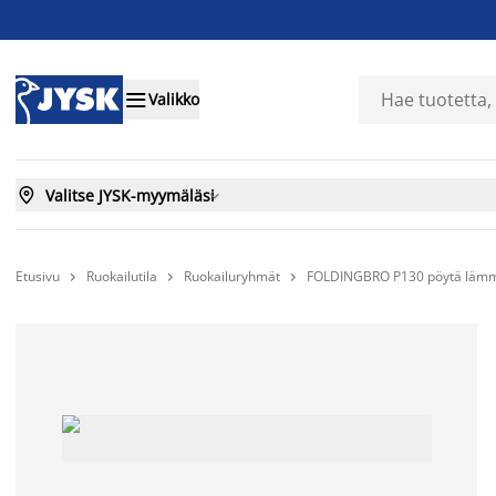

Valikko

Valitse JYSK-myymäläsi

Etusivu
Ruokailutila
Ruokailuryhmät
FOLDINGBRO P130 pöytä lämm


