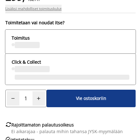
Lisäksi mahdolliset toimituskulut
Toimitetaan vai noudat itse?
Toimitus
Click & Collect
Vie ostoskoriin

Rajoittamaton palautusoikeus
Ei aikarajaa - palauta mihin tahansa JYSK-myymälään

Hintatakuu