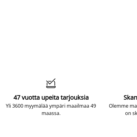

47 vuotta upeita tarjouksia
Skan
Yli 3600 myymälää ympäri maailmaa 49
Olemme maai
maassa.
on sk