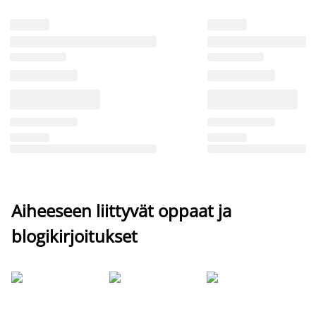
Aiheeseen liittyvät oppaat ja
blogikirjoitukset
Si
uu