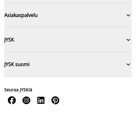

Asiakaspalvelu

JYSK

JYSK suomi
Seuraa JYSKiä



