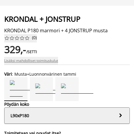
KRONDAL + JONSTRUP
KRONDAL P180 marmori + 4 JONSTRUP musta
(
0
)










329,-
/SETTI
Lisäksi mahdolliset toimituskulut
Väri
: Musta+Luonnonvärinen tammi
Pöydän koko

L90xP180
Toimitetaan vai noudat itse?