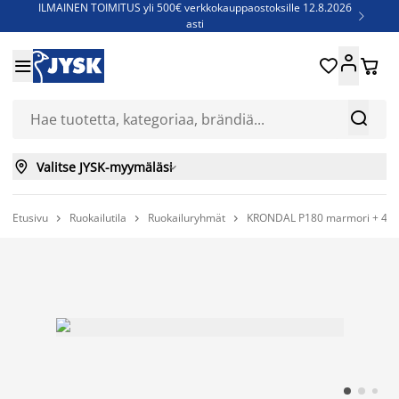
ILMAINEN TOIMITUS yli 500€ verkkokauppaostoksille 12.8.2026

asti
Parempiin uniin - Säästä jopa 60%





Sijauspatjoja - Säästä jopa 60%

Jenkkisänkyjä - Säästä jopa 60%



Valitse JYSK-myymäläsi

Etusivu
Ruokailutila
Ruokailuryhmät
KRONDAL P180 marmori + 4 


