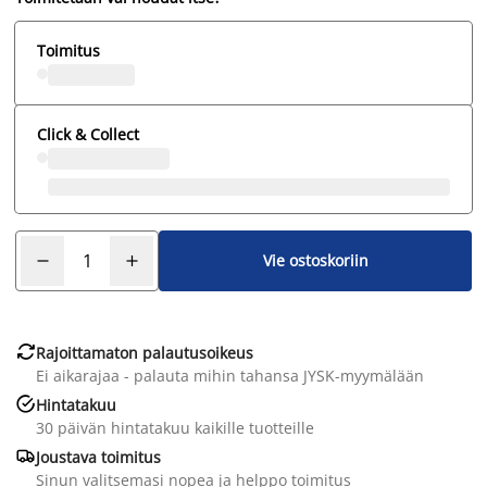
Toimitus
Click & Collect
Vie ostoskoriin

Rajoittamaton palautusoikeus
Ei aikarajaa - palauta mihin tahansa JYSK-myymälään

Hintatakuu
30 päivän hintatakuu kaikille tuotteille

Joustava toimitus
Sinun valitsemasi nopea ja helppo toimitus