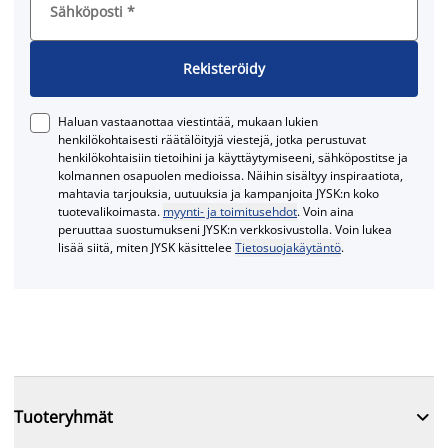
Sähköposti
*
Rekisteröidy
Haluan vastaanottaa viestintää, mukaan lukien
henkilökohtaisesti räätälöityjä viestejä, jotka perustuvat
henkilökohtaisiin tietoihini ja käyttäytymiseeni, sähköpostitse ja
kolmannen osapuolen medioissa. Näihin sisältyy inspiraatiota,
mahtavia tarjouksia, uutuuksia ja kampanjoita JYSK:n koko
tuotevalikoimasta.
myynti- ja toimitusehdot
. Voin aina
peruuttaa suostumukseni JYSK:n verkkosivustolla. Voin lukea
lisää siitä, miten JYSK käsittelee
Tietosuojakäytäntö
.

Tuoteryhmät