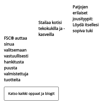
va
Patjojen
erilaiset
jousityypit:
Stailaa kotisi
Löydä itsellesi
tekokukilla ja -
sopiva tuki
kasveilla
FSC® auttaa
sinua
valitsemaan
vastuullisesti
hankitusta
puusta
valmistettuja
tuotteita
Katso kaikki oppaat ja blogit