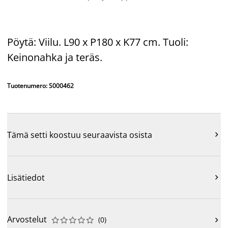
Pöytä: Viilu. L90 x P180 x K77 cm. Tuoli:
Keinonahka ja teräs.
Tuotenumero: S000462
Tämä setti koostuu seuraavista osista

Lisätiedot

Arvostelut
(
0
)










