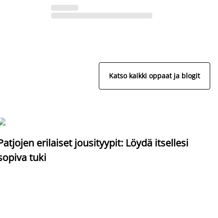
Katso kaikki oppaat ja blogit
S
Patjojen erilaiset jousityypit: Löydä itsellesi
sopiva tuki