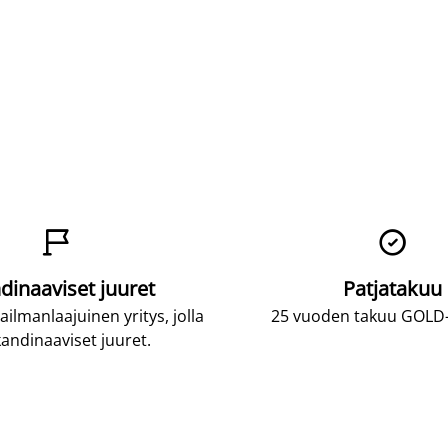


dinaaviset juuret
Patjatakuu
lmanlaajuinen yritys, jolla
25 vuoden takuu GOLD-p
andinaaviset juuret.