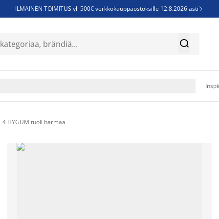
ILMAINEN TOIMITUS yli 500€ verkkokauppaostoksille 12.8.2026 asti

Parempiin uniin - Säästä jopa 60%


Sijauspatjoja - Säästä jopa 60%

Jenkkisänkyjä - Säästä jopa 60%

Inspi
+ 4 HYGUM tuoli harmaa