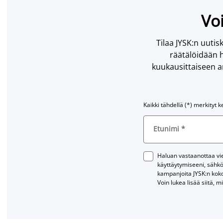
Voi
Tilaa JYSK:n uutisk
räätälöidään h
kuukausittaiseen ar
Kaikki tähdellä (*) merkityt k
Etunimi
*
Haluan vastaanottaa vies
käyttäytymiseeni, sähkö
kampanjoita JYSK:n kok
Voin lukea lisää siitä, m