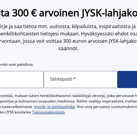
ta 300 € arvoinen JYSK-lahjako
irje ja saa tietoa mm. uutisista, kilpailuista, inspiraatiosta ja
enkilökohtaisten tietojesi mukaan. Hyväksyessäsi ehdot osa
vontaan, jossa voit voittaa 300 euron arvoisen JYSK-lahjakor
säännöt.
entät ovat pakollisia.
Sähköposti
*
tintää, mukaan lukien henkilökohtaisesti räätälöityjä viestejä, jotka perustuvat he
postitse ja kolmannen osapuolen medioissa. Näihin sisältyy inspiraatiota, mahtavi
o tuotevalikoimasta.
myynti- ja toimitusehdot
. Voin aina peruuttaa suostumukseni 
iten JYSK käsittelee
Tietosuojakäytäntö
.