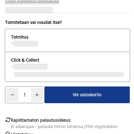
Lisäksi mahdolliset toimituskulut
Toimitetaan vai noudat itse?
Toimitus
Click & Collect
Vie ostoskoriin

Rajoittamaton palautusoikeus
Ei aikarajaa - palauta mihin tahansa JYSK-myymälään
