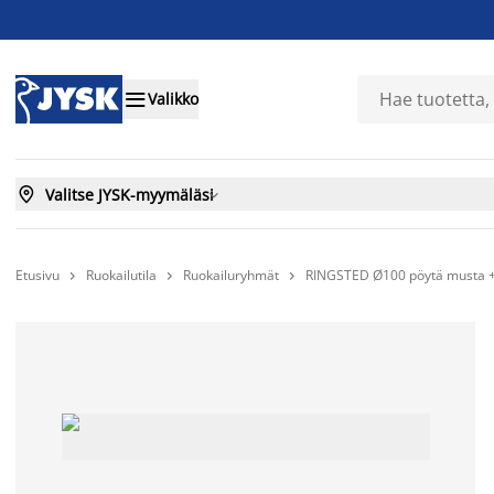

Valikko

Valitse JYSK-myymäläsi

Etusivu
Ruokailutila
Ruokailuryhmät
RINGSTED Ø100 pöytä musta 


