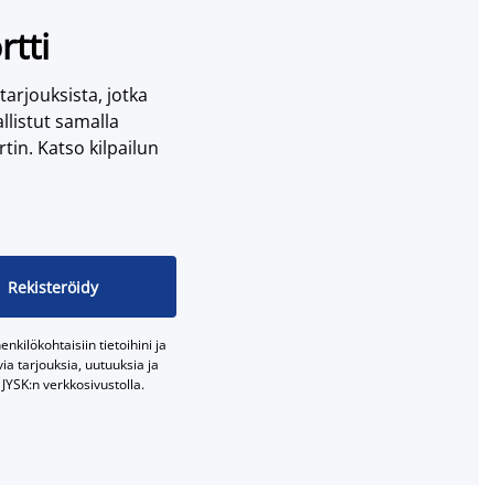
rtti
 tarjouksista, jotka
llistut samalla
tin. Katso kilpailun
Rekisteröidy
nkilökohtaisiin tietoihini ja
a tarjouksia, uutuuksia ja
JYSK:n verkkosivustolla.