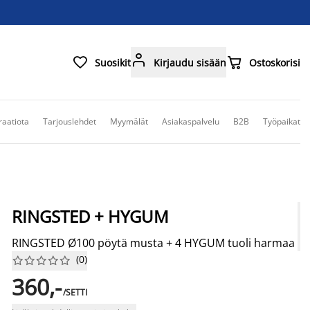



Suosikit
Kirjaudu sisään
Ostoskorisi
raatiota
Tarjouslehdet
Myymälät
Asiakaspalvelu
B2B
Työpaikat
RINGSTED + HYGUM
RINGSTED Ø100 pöytä musta + 4 HYGUM tuoli harmaa
(
0
)










360,-
/SETTI