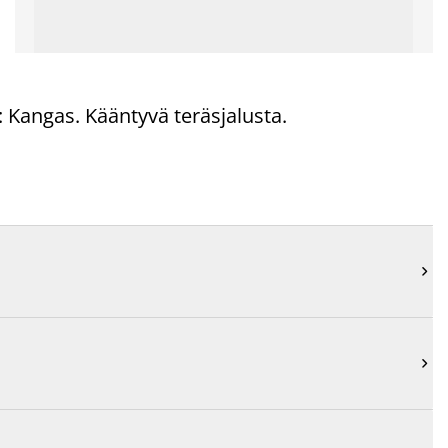
i: Kangas. Kääntyvä teräsjalusta.

