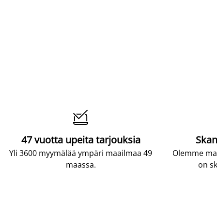

47 vuotta upeita tarjouksia
Skan
Yli 3600 myymälää ympäri maailmaa 49
Olemme maai
maassa.
on sk