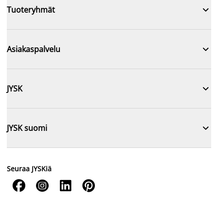

Tuoteryhmät

Asiakaspalvelu

JYSK

JYSK suomi
Seuraa JYSKiä



