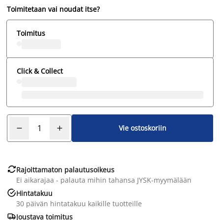
Toimitetaan vai noudat itse?
Toimitus
Click & Collect
Vie ostoskoriin

Rajoittamaton palautusoikeus
Ei aikarajaa - palauta mihin tahansa JYSK-myymälään

Hintatakuu
30 päivän hintatakuu kaikille tuotteille

Joustava toimitus