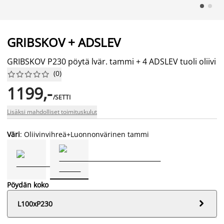
GRIBSKOV + ADSLEV
GRIBSKOV P230 pöytä lvär. tammi + 4 ADSLEV tuoli oliivi
(
0
)










1199,-
/SETTI
Lisäksi mahdolliset toimituskulut
Väri
: Oliivinvihreä+Luonnonvärinen tammi
Pöydän koko

L100xP230