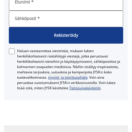
Etunimi
*
Sähköposti
*
Rekisteröidy
Haluan vastaanottaa viestintää, mukaan lukien
henkilökohtaisesti räätälöityjä viestejä, jotka perustuvat
henkilökohtaisiin tietoihini ja käyttäytymiseeni, sähköpostitse ja
kolmannen osapuolen medioissa. Näihin sisältyy inspiraatiota,
mahtavia tarjouksia, uutuuksia ja kampanjoita JYSK:n koko
tuotevalikoimasta.
myynti- ja toimitusehdot
. Voin aina
peruuttaa suostumukseni JYSK:n verkkosivustolla. Voin lukea
lisää siitä, miten JYSK käsittelee
Tietosuojakäytäntö
.