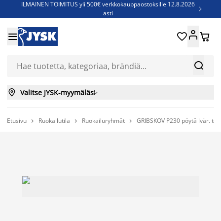
ILMAINEN TOIMITUS yli 500€ verkkokauppaostoksille 12.8.2026

asti
Parempiin uniin - Säästä jopa 60%





Sijauspatjoja - Säästä jopa 60%

Jenkkisänkyjä - Säästä jopa 60%



Valitse JYSK-myymäläsi

Etusivu
Ruokailutila
Ruokailuryhmät
GRIBSKOV P230 pöytä lvär. tamm


