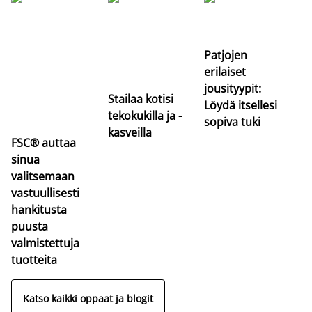
Si
uu
va
Patjojen
erilaiset
jousityypit:
Stailaa kotisi
Löydä itsellesi
tekokukilla ja -
sopiva tuki
kasveilla
FSC® auttaa
sinua
valitsemaan
vastuullisesti
hankitusta
puusta
valmistettuja
tuotteita
Katso kaikki oppaat ja blogit