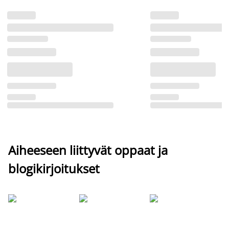
Aiheeseen liittyvät oppaat ja
blogikirjoitukset
Si
uu