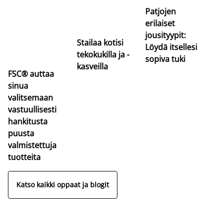
va
Patjojen
erilaiset
jousityypit:
Stailaa kotisi
Löydä itsellesi
tekokukilla ja -
sopiva tuki
kasveilla
FSC® auttaa
sinua
valitsemaan
vastuullisesti
hankitusta
puusta
valmistettuja
tuotteita
Katso kaikki oppaat ja blogit