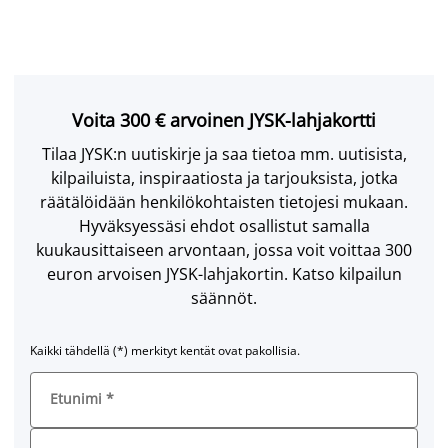
Voita 300 € arvoinen JYSK-lahjakortti
Tilaa JYSK:n uutiskirje ja saa tietoa mm. uutisista,
kilpailuista, inspiraatiosta ja tarjouksista, jotka
räätälöidään henkilökohtaisten tietojesi mukaan.
Hyväksyessäsi ehdot osallistut samalla
kuukausittaiseen arvontaan, jossa voit voittaa 300
euron arvoisen JYSK-lahjakortin. Katso kilpailun
säännöt.
Kaikki tähdellä (*) merkityt kentät ovat pakollisia.
Etunimi
*