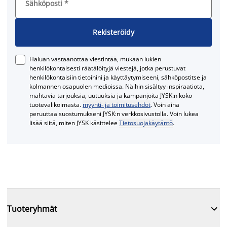
Sähköposti
*
Rekisteröidy
Haluan vastaanottaa viestintää, mukaan lukien
henkilökohtaisesti räätälöityjä viestejä, jotka perustuvat
henkilökohtaisiin tietoihini ja käyttäytymiseeni, sähköpostitse ja
kolmannen osapuolen medioissa. Näihin sisältyy inspiraatiota,
mahtavia tarjouksia, uutuuksia ja kampanjoita JYSK:n koko
tuotevalikoimasta.
myynti- ja toimitusehdot
. Voin aina
peruuttaa suostumukseni JYSK:n verkkosivustolla. Voin lukea
lisää siitä, miten JYSK käsittelee
Tietosuojakäytäntö
.

Tuoteryhmät