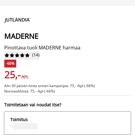
MADERNE
Pinottava tuoli MADERNE harmaa
(
14
)










-66%
25,-
/KPL
Alin 30 päivän hinta ennen kampanjaa: 75,- /kpl (-66%)
Normaalihinta: 75,- /kpl (-66%)
Toimitetaan vai noudat itse?
Toimitus