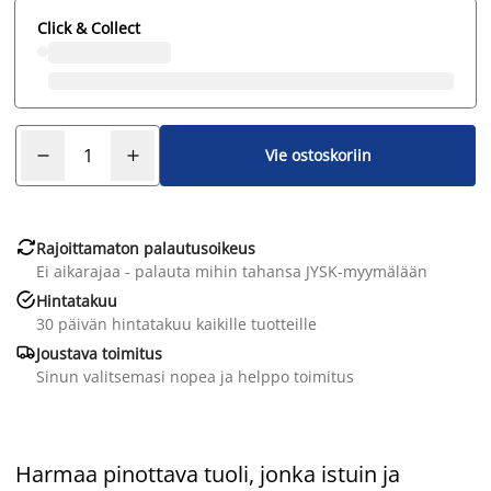
Click & Collect
Vie ostoskoriin

Rajoittamaton palautusoikeus
Ei aikarajaa - palauta mihin tahansa JYSK-myymälään

Hintatakuu
30 päivän hintatakuu kaikille tuotteille

Joustava toimitus
Sinun valitsemasi nopea ja helppo toimitus
Harmaa pinottava tuoli, jonka istuin ja