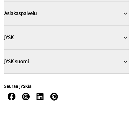

Asiakaspalvelu

JYSK

JYSK suomi
Seuraa JYSKiä



