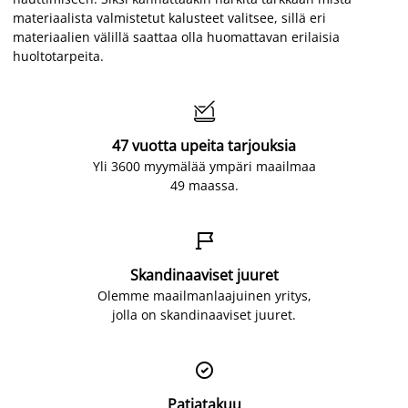
materiaalista valmistetut kalusteet valitsee, sillä eri
materiaalien välillä saattaa olla huomattavan erilaisia
huoltotarpeita.

47 vuotta upeita tarjouksia
Yli 3600 myymälää ympäri maailmaa
49 maassa.

Skandinaaviset juuret
Olemme maailmanlaajuinen yritys,
jolla on skandinaaviset juuret.

Patjatakuu