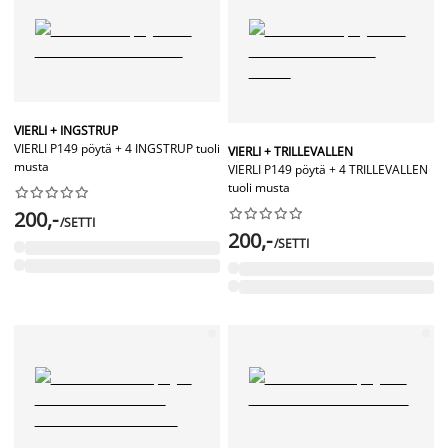
VIERLI + INGSTRUP
VIERLI P149 pöytä + 4 INGSTRUP tuoli
VIERLI + TRILLEVALLEN
musta
VIERLI P149 pöytä + 4 TRILLEVALLEN
tuoli musta




















200,-
/SETTI
200,-
/SETTI