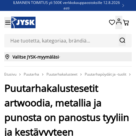
ILMAINEN TOIMITUS yli 500€ verkkokauppaostoksille 12.8.2026

asti
Parempiin uniin - Säästä jopa 60%





Sijauspatjoja - Säästä jopa 60%

Jenkkisänkyjä - Säästä jopa 60%



Valitse JYSK-myymäläsi

Etusivu
Puutarha
Puutarhakalusteet
Puutarhapöydät ja -tuolit
P




Puutarhakalustesetit
artwoodia, metallia ja
punosta on panostus tyyliin
ja kestävyyteen