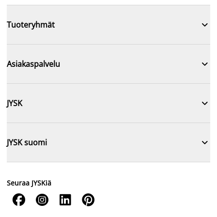

Tuoteryhmät

Asiakaspalvelu

JYSK

JYSK suomi
Seuraa JYSKiä



