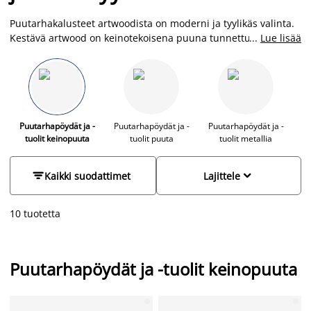
Puutarhakalusteet artwoodista on moderni ja tyylikäs valinta.
Kestävä artwood on keinotekoisena puuna tunnettu
...
Lue lisää
huoltovapaa ja säänkestävä materiaali, jossa yhdistyvät tyyli,
käytännöllisyys ja kestävyys. Se on UV-resistentti ja sietää
jään, lumen, sateen ja suoran auringonvalon. Artwood-
kalusteitamme voit siis pitää ulkona huoletta, ja ne on helppo
puhdistaa vedellä ja saippualla. Puutarhakalustesetit ulos
polyrottinkista, metallista ja artwoodista löydät JYSKistä
Puutarhapöydät ja -
Puutarhapöydät ja -
Puutarhapöydät ja -
tuolit keinopuuta
tuolit puuta
tuolit metallia
edulliseen hintaan ja laajasta valikoimasta.


Kaikki suodattimet
Lajittele
10 tuotetta
Puutarhapöydät ja -tuolit keinopuuta