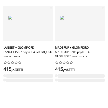
LANGET + GLOMFJORD
MADERUP + GLOMFJORD
LANGET P207 pöytä + 4 GLOMFJORD
MADERUP P205 pöytä + 4
tuolia musta
GLOMFJORD tuoli musta




















415,-
415,-
/SETTI
/SETTI