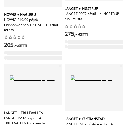
LANGET + INGSTRUP
LANGET P207 pöytä + 4 INGSTRUP
HOVVIG + HAGLEBU
tuoli musta
HOVVIG P10/90 pöytä
luonnonvärinen + 2 HAGLEBU tuoli










musta
275,-
/SETTI










205,-
/SETTI
LANGET + TRILLEVALLEN
LANGET P207 pöytä + 4
LANGET + KRISTIANSTAD
TRILLEVALLEN tuoli musta
LANGET P207 pöytä musta + 4