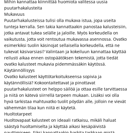
Mihin kannattaa kiinnittää huomiota valitessa uusia
puutarhakalusteita
Mukavuus
Puutarhakalusteissa tulisi olla mukava istua, jopa useita
tunteja kerralla. Sen takia kannattaakin panostaa kalusteisiin,
jotka antavat tukea selälle ja jaloille. Myös korkeudella on
vaikutusta, jotta voit rentoutua mukavassa asennossa. Ovatko
esimerkiksi tuolin käsinojat sellaisella korkeudella, että ne
tukevat käsivarsiasi? Valintaan ja kokeiluun kannattaa käyttää
reilusti aikaa ennen ostopäätöksen tekemistä, jotta tiedät
ovatko kalusteet mukavia pidemmässäkin käytössä.
Käytännöllisyys
Ovatko kalusteet käyttötarkoitukseensa sopivia ja
käytännöllisiä? Kokoontaitettavat ja pinottavat
puutarhakalusteet on helppo säilöä ja ottaa esille tarvittaessa
ja niitä on kätevä siirrellä tarpeen mukaan. Lisäksi voi olla
hyvä tarkistaa mahtuvatko tuolit pöydän alle, jolloin ne vievät
vähemmän tilaa kun niitä ei käytetä.
Huoltotarpeet
Huoltovapaat kalusteet on ideaali ratkaisu, mikäli haluat
säästyä huoltamiselta ja käyttää aikasi kesäpäivistä
nauttimiseen. Siksi kannattaakin harkita tarkkaan mistä