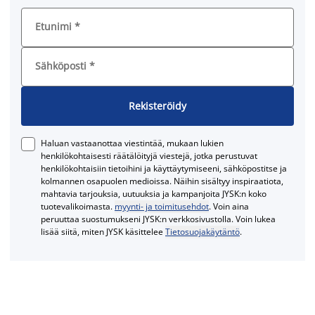
Etunimi
*
Sähköposti
*
Rekisteröidy
Haluan vastaanottaa viestintää, mukaan lukien
henkilökohtaisesti räätälöityjä viestejä, jotka perustuvat
henkilökohtaisiin tietoihini ja käyttäytymiseeni, sähköpostitse ja
kolmannen osapuolen medioissa. Näihin sisältyy inspiraatiota,
mahtavia tarjouksia, uutuuksia ja kampanjoita JYSK:n koko
tuotevalikoimasta.
myynti- ja toimitusehdot
. Voin aina
peruuttaa suostumukseni JYSK:n verkkosivustolla. Voin lukea
lisää siitä, miten JYSK käsittelee
Tietosuojakäytäntö
.