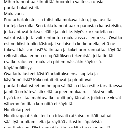
Mihin kannattaa kiinnittää huomiota valitessa uusia
puutarhakalusteita
Mukavuus
Puutarhakalusteissa tulisi olla mukava istua, jopa useita
tunteja kerralla. Sen takia kannattaakin panostaa kalusteisiin,
jotka antavat tukea selälle ja jaloille. Myös korkeudella on
vaikutusta, jotta voit rentoutua mukavassa asennossa. Ovatko
esimerkiksi tuolin käsinojat sellaisella korkeudella, että ne
tukevat käsivarsiasi? Valintaan ja kokeiluun kannattaa käyttää
reilusti aikaa ennen ostopäätöksen tekemistä, jotta tiedät
ovatko kalusteet mukavia pidemmässäkin käytössä.
Käytännöllisyys
Ovatko kalusteet käyttötarkoitukseensa sopivia ja
käytännöllisiä? Kokoontaitettavat ja pinottavat
puutarhakalusteet on helppo säilöä ja ottaa esille tarvittaessa
ja niitä on kätevä siirrellä tarpeen mukaan. Lisäksi voi olla
hyvä tarkistaa mahtuvatko tuolit pöydän alle, jolloin ne vievät
vähemmän tilaa kun niitä ei käytetä.
Huoltotarpeet
Huoltovapaat kalusteet on ideaali ratkaisu, mikäli haluat
säästyä huoltamiselta ja käyttää aikasi kesäpäivistä
nauttimiseen. Siksi kannattaakin harkita tarkkaan mistä