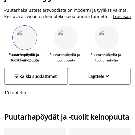
Puutarhakalusteet artwoodista on moderni ja tyylikäs valinta.
Kestävä artwood on keinotekoisena puuna tunnettu
...
Lue lisää
huoltovapaa ja säänkestävä materiaali, jossa yhdistyvät tyyli,
käytännöllisyys ja kestävyys. Se on UV-resistentti ja sietää
jään, lumen, sateen ja suoran auringonvalon. Artwood-
kalusteitamme voit siis pitää ulkona huoletta, ja ne on helppo
puhdistaa vedellä ja saippualla. Puutarhakalustesetit ulos
polyrottinkista, metallista ja artwoodista löydät JYSKistä
Puutarhapöydät ja -
Puutarhapöydät ja -
Puutarhapöydät ja -
tuolit keinopuuta
tuolit puuta
tuolit metallia
edulliseen hintaan ja laajasta valikoimasta.


Kaikki suodattimet
Lajittele
10 tuotetta
Puutarhapöydät ja -tuolit keinopuuta