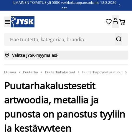
ILMAINEN TOIMITUS yli 500€ verkkokauppaostoksille 12.8.2026

asti
Parempiin uniin - Säästä jopa 60%





Sijauspatjoja - Säästä jopa 60%

Jenkkisänkyjä - Säästä jopa 60%



Valitse JYSK-myymäläsi

Etusivu
Puutarha
Puutarhakalusteet
Puutarhapöydät ja -tuolit
P




Puutarhakalustesetit
artwoodia, metallia ja
punosta on panostus tyyliin
ja kestävyyteen