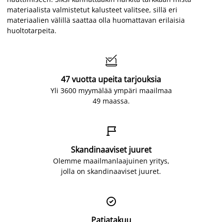
materiaalista valmistetut kalusteet valitsee, sillä eri
materiaalien välillä saattaa olla huomattavan erilaisia
huoltotarpeita.

47 vuotta upeita tarjouksia
Yli 3600 myymälää ympäri maailmaa
49 maassa.

Skandinaaviset juuret
Olemme maailmanlaajuinen yritys,
jolla on skandinaaviset juuret.

Patjatakuu