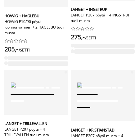
LANGET + INGSTRUP
LANGET P207 pöytä + 4 INGSTRUP
HOVVIG + HAGLEBU
tuoli musta
HOVVIG P10/90 pöytä
luonnonvärinen + 2 HAGLEBU tuoli










musta
275,-
/SETTI










205,-
/SETTI
LANGET + TRILLEVALLEN
LANGET P207 pöytä + 4
LANGET + KRISTIANSTAD
TRILLEVALLEN tuoli musta
LANGET P207 pöytä musta + 4