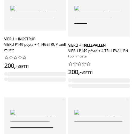
VIERLI + INGSTRUP
VIERLI P149 pöytä + 4 INGSTRUP tuoli
VIERLI + TRILLEVALLEN
musta
VIERLI P149 pöytä + 4 TRILLEVALLEN
tuoli musta




















200,-
/SETTI
200,-
/SETTI