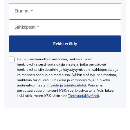
Etunimi
*
Sähköposti
*
Rekisteröidy
Haluan vastaanottaa viestintää, mukaan lukien
henkilökohtaisesti räätälöityjä viestejä, jotka perustuvat
henkilökohtaisiin tietoihini ja käyttäytymiseeni, sähköpostitse ja
kolmannen osapuolen medioissa. Näihin sisältyy inspiraatiota,
mahtavia tarjouksia, uutuuksia ja kampanjoita JYSK:n koko
tuotevalikoimasta.
myynti- ja toimitusehdot
. Voin aina
peruuttaa suostumukseni JYSK:n verkkosivustolla. Voin lukea
lisää siitä, miten JYSK käsittelee
Tietosuojakäytäntö
.