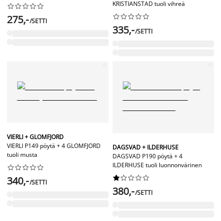
KRISTIANSTAD tuoli vihreä




















275,-
/SETTI
335,-
/SETTI
VIERLI + GLOMFJORD
VIERLI P149 pöytä + 4 GLOMFJORD
DAGSVAD + ILDERHUSE
tuoli musta
DAGSVAD P190 pöytä + 4
ILDERHUSE tuoli luonnonvärinen




















340,-
/SETTI
380,-
/SETTI