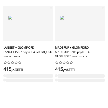
LANGET + GLOMFJORD
MADERUP + GLOMFJORD
LANGET P207 pöytä + 4 GLOMFJORD
MADERUP P205 pöytä + 4
tuolia musta
GLOMFJORD tuoli musta




















415,-
415,-
/SETTI
/SETTI