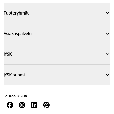

Tuoteryhmät

Asiakaspalvelu

JYSK

JYSK suomi
Seuraa JYSKiä



