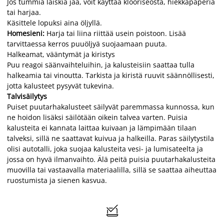
Jos tummia läiskiä jää, voit käyttää klooriseosta, hiekkapaperia
tai harjaa.
Käsittele lopuksi aina öljyllä.
Homesieni:
Harja tai liina riittää usein poistoon. Lisää
tarvittaessa kerros puuöljyä suojaamaan puuta.
Halkeamat, vääntymät ja kiristys
Puu reagoi säänvaihteluihin, ja kalusteisiin saattaa tulla
halkeamia tai vinoutta. Tarkista ja kiristä ruuvit säännöllisesti,
jotta kalusteet pysyvät tukevina.
Talvisäilytys
Puiset puutarhakalusteet säilyvät paremmassa kunnossa, kun
ne hoidon lisäksi säilötään oikein talvea varten. Puisia
kalusteita ei kannata laittaa kuivaan ja lämpimään tilaan
talveksi, sillä ne saattavat kuivua ja halkeilla. Paras säilytystila
olisi autotalli, joka suojaa kalusteita vesi- ja lumisateelta ja
jossa on hyvä ilmanvaihto. Älä peitä puisia puutarhakalusteita
muovilla tai vastaavalla materiaalilla, sillä se saattaa aiheuttaa
ruostumista ja sienen kasvua.
