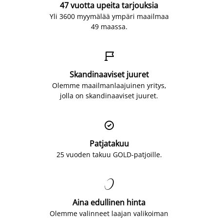
47 vuotta upeita tarjouksia
Yli 3600 myymälää ympäri maailmaa
49 maassa.

Skandinaaviset juuret
Olemme maailmanlaajuinen yritys,
jolla on skandinaaviset juuret.

Patjatakuu
25 vuoden takuu GOLD-patjoille.

Aina edullinen hinta
Olemme valinneet laajan valikoiman