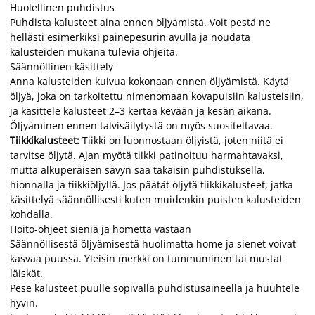
Huolellinen puhdistus
Puhdista kalusteet aina ennen öljyämistä. Voit pestä ne
hellästi esimerkiksi painepesurin avulla ja noudata
kalusteiden mukana tulevia ohjeita.
Säännöllinen käsittely
Anna kalusteiden kuivua kokonaan ennen öljyämistä. Käytä
öljyä, joka on tarkoitettu nimenomaan kovapuisiin kalusteisiin,
ja käsittele kalusteet 2–3 kertaa kevään ja kesän aikana.
Öljyäminen ennen talvisäilytystä on myös suositeltavaa.
Tiikkikalusteet:
Tiikki on luonnostaan öljyistä, joten niitä ei
tarvitse öljytä. Ajan myötä tiikki patinoituu harmahtavaksi,
mutta alkuperäisen sävyn saa takaisin puhdistuksella,
hionnalla ja tiikkiöljyllä. Jos päätät öljytä tiikkikalusteet, jatka
käsittelyä säännöllisesti kuten muidenkin puisten kalusteiden
kohdalla.
Hoito-ohjeet sieniä ja hometta vastaan
Säännöllisestä öljyämisestä huolimatta home ja sienet voivat
kasvaa puussa. Yleisin merkki on tummuminen tai mustat
läiskät.
Pese kalusteet puulle sopivalla puhdistusaineella ja huuhtele
hyvin.