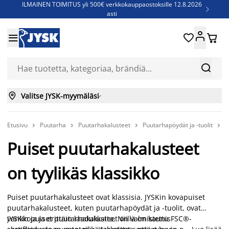
ILMAINEN TOIMITUS yli 500€ verkkokauppaostoksille 12.8.2026

asti
Parempiin uniin - Säästä jopa 60%





Sijauspatjoja - Säästä jopa 60%

Jenkkisänkyjä - Säästä jopa 60%



Valitse JYSK-myymäläsi

Etusivu
Puutarha
Puutarhakalusteet
Puutarhapöydät ja -tuolit
P




Puiset puutarhakalusteet
on tyylikäs klassikko
Puiset puutarhakalusteet ovat klassisia. JYSKin kovapuiset
puutarhakalusteet, kuten puutarhapöydät ja -tuolit, ovat
vankkoja ja erittäin laadukkaita. Niillä on kaunis
JYSKin puiset puutarhakalusteet on valmistettu FSC®-