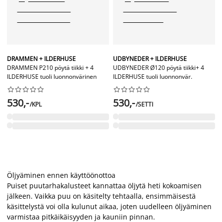
DRAMMEN + ILDERHUSE
UDBYNEDER + ILDERHUSE
DRAMMEN P210 pöytä tiikki + 4
UDBYNEDER Ø120 pöytä tiikki+ 4
ILDERHUSE tuoli luonnonvärinen
ILDERHUSE tuoli luonnonvär.




















530,-
530,-
/KPL
/SETTI
Öljyäminen ennen käyttöönottoa
Puiset puutarhakalusteet kannattaa öljytä heti kokoamisen
jälkeen. Vaikka puu on käsitelty tehtaalla, ensimmäisestä
käsittelystä voi olla kulunut aikaa, joten uudelleen öljyäminen
varmistaa pitkäikäisyyden ja kauniin pinnan.