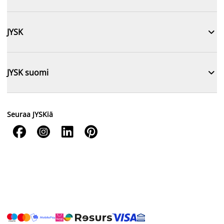

JYSK

JYSK suomi
Seuraa JYSKiä



