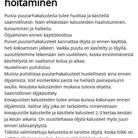
hoitaminen
Puisia puutarhakalusteita tulee huoltaa ja käsitellä
säännöllisesti. Näin ehkäistään kalusteiden haalistuminen,
kuivuminen ja halkeilu.
Öljyäminen ennen käyttöönottoa
Puiset puutarhakalusteet kannattaa öljytä jo ennen käyttöä,
heti kokoamisen jälkeen. Vaikka puuta on käsitelty jo öljyllä,
suosittelemme tekemään sen uudelleen, koska ensimmäisestä
käsittelystä on saattanut kulua jo aikaa.
Huolellinen puhdistus
Muista puhdistaa puutarhakalusteet huolellisesti aina ennen
öljyämistä. Voit esimerkiksi pestä ne hellästi painepesurin
avulla. Noudata kalusteiden mukana tulevia ohjeita.
Säännöllinen öljykäsittely
Kovapuisten kalusteiden tulee antaa kuivua kokonaan ennen
öljyämistä. Valitse öljy joka on tarkoitettu nimenomaan
kovapuisille kalusteille ja käsittele kalusteet 2-3 kertaa kevään
ja kesän aikana. On suositeltavaa öljytä kalusteet myös juuri
ennen talvisäilytystä.
Tiikistä valmistettuja kalusteita ei tarvitse öljytä, koska tiikki on