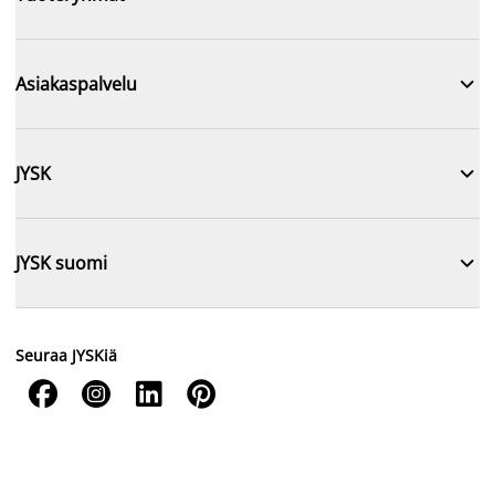

Asiakaspalvelu

JYSK

JYSK suomi
Seuraa JYSKiä



