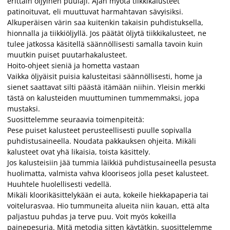
erittäin öljyinen puulaji. Ajan myötä tiikkikalusteet
patinoituvat, eli muuttuvat harmahtavan sävyisiksi.
Alkuperäisen värin saa kuitenkin takaisin puhdistuksella,
hionnalla ja tiikkiöljyllä. Jos päätät öljytä tiikkikalusteet, ne
tulee jatkossa käsitellä säännöllisesti samalla tavoin kuin
muutkin puiset puutarhakalusteet.
Hoito-ohjeet sieniä ja hometta vastaan
Vaikka öljyäisit puisia kalusteitasi säännöllisesti, home ja
sienet saattavat silti päästä itämään niihin. Yleisin merkki
tästä on kalusteiden muuttuminen tummemmaksi, jopa
mustaksi.
Suosittelemme seuraavia toimenpiteitä:
Pese puiset kalusteet perusteellisesti puulle sopivalla
puhdistusaineella. Noudata pakkauksen ohjeita. Mikäli
kalusteet ovat yhä likaisia, toista käsittely.
Jos kalusteisiin jää tummia läikkiä puhdistusaineella pesusta
huolimatta, valmista vahva klooriseos jolla peset kalusteet.
Huuhtele huolellisesti vedellä.
Mikäli kloorikäsittelykään ei auta, kokeile hiekkapaperia tai
voitelurasvaa. Hio tummuneita alueita niin kauan, että alta
paljastuu puhdas ja terve puu. Voit myös kokeilla
painepesuria. Mitä metodia sitten käytätkin, suosittelemme