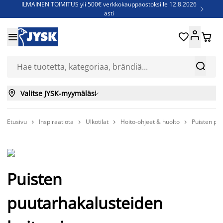
ILMAINEN TOIMITUS yli 500€ verkkokauppaostoksille 12.8.2026

asti
Parempiin uniin - Säästä jopa 60%





Sijauspatjoja - Säästä jopa 60%

Jenkkisänkyjä - Säästä jopa 60%



Valitse JYSK-myymäläsi

Etusivu
Inspiraatiota
Ulkotilat
Hoito-ohjeet & huolto
Puisten pu




Puisten
puutarhakalusteiden