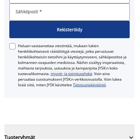
Sähköposti
*
Rekisteröidy
Haluan vastaanottaa viestintää, mukaan lukien
henkilökohtaisesti räätälöityjä viestejä, jotka perustuvat
henkilökohtaisiin tietoihini ja käyttäytymiseeni, sähköpostitse ja
kolmannen osapuolen medioissa. Näihin sisältyy inspiraatiota,
mahtavia tarjouksia, uutuuksia ja kampanjoita JYSK:n koko
tuotevalikoimasta.
myynti- ja toimitusehdot
. Voin aina
peruuttaa suostumukseni JYSK:n verkkosivustolla. Voin lukea
lisää siitä, miten JYSK käsittelee
Tietosuojakäytäntö
.

Tuoteryhmät