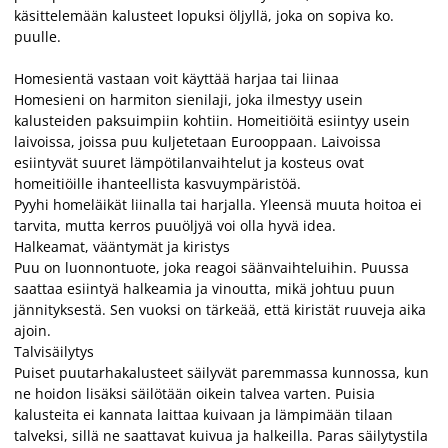
käsittelemään kalusteet lopuksi öljyllä, joka on sopiva ko.
puulle.
Homesientä vastaan voit käyttää harjaa tai liinaa
Homesieni on harmiton sienilaji, joka ilmestyy usein
kalusteiden paksuimpiin kohtiin. Homeitiöitä esiintyy usein
laivoissa, joissa puu kuljetetaan Eurooppaan. Laivoissa
esiintyvät suuret lämpötilanvaihtelut ja kosteus ovat
homeitiöille ihanteellista kasvuympäristöä.
Pyyhi homeläikät liinalla tai harjalla. Yleensä muuta hoitoa ei
tarvita, mutta kerros puuöljyä voi olla hyvä idea.
Halkeamat, vääntymät ja kiristys
Puu on luonnontuote, joka reagoi säänvaihteluihin. Puussa
saattaa esiintyä halkeamia ja vinoutta, mikä johtuu puun
jännityksestä. Sen vuoksi on tärkeää, että kiristät ruuveja aika
ajoin.
Talvisäilytys
Puiset puutarhakalusteet säilyvät paremmassa kunnossa, kun
ne hoidon lisäksi säilötään oikein talvea varten. Puisia
kalusteita ei kannata laittaa kuivaan ja lämpimään tilaan
talveksi, sillä ne saattavat kuivua ja halkeilla. Paras säilytystila