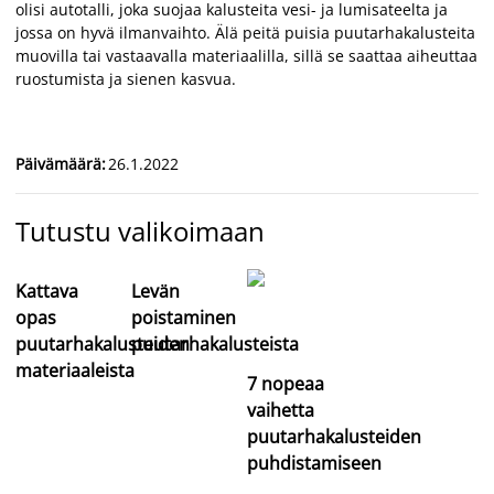
olisi autotalli, joka suojaa kalusteita vesi- ja lumisateelta ja
jossa on hyvä ilmanvaihto. Älä peitä puisia puutarhakalusteita
muovilla tai vastaavalla materiaalilla, sillä se saattaa aiheuttaa
ruostumista ja sienen kasvua.
Päivämäärä
:
26.1.2022
Tutustu valikoimaan
Kattava
Levän
opas
poistaminen
puutarhakalusteiden
puutarhakalusteista
materiaaleista
7 nopeaa
vaihetta
puutarhakalusteiden
puhdistamiseen