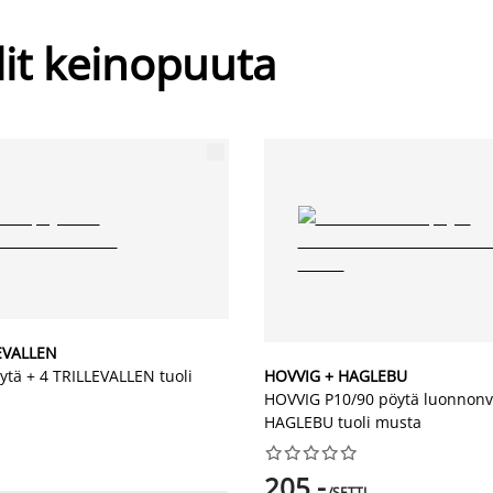
lit keinopuuta
LEVALLEN
ytä + 4 TRILLEVALLEN tuoli
HOVVIG + HAGLEBU
HOVVIG P10/90 pöytä luonnonv
HAGLEBU tuoli musta










205,-
/SETTI