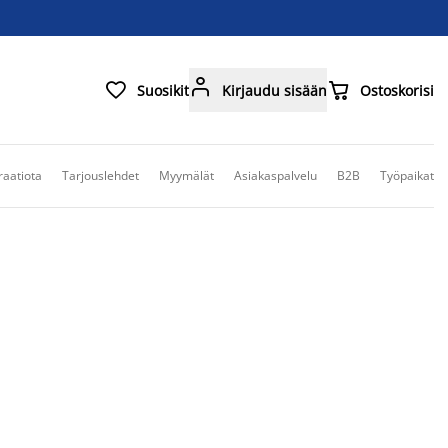



Suosikit
Kirjaudu sisään
Ostoskorisi
raatiota
Tarjouslehdet
Myymälät
Asiakaspalvelu
B2B
Työpaikat