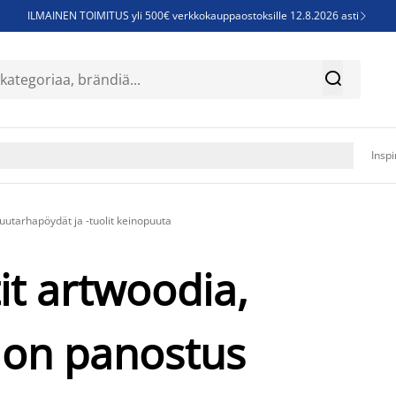
ILMAINEN TOIMITUS yli 500€ verkkokauppaostoksille 12.8.2026 asti

Parempiin uniin - Säästä jopa 60%


Sijauspatjoja - Säästä jopa 60%

Jenkkisänkyjä - Säästä jopa 60%

Inspi
uutarhapöydät ja -tuolit keinopuuta
it artwoodia,
a on panostus