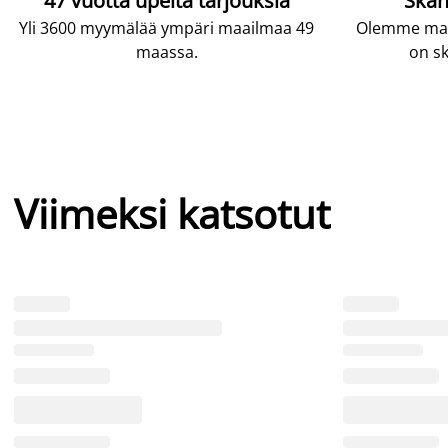
47 vuotta upeita tarjouksia
Skan
Yli 3600 myymälää ympäri maailmaa 49
Olemme maai
maassa.
on sk
Viimeksi katsotut