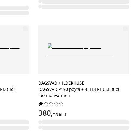
DAGSVAD + ILDERHUSE
RD tuoli
DAGSVAD P190 pöytä + 4 ILDERHUSE tuoli
luonnonvärinen










380,-
/SETTI