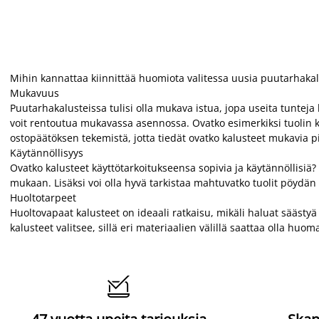
Mihin kannattaa kiinnittää huomiota valitessa uusia puutarhakal
Mukavuus
Puutarhakalusteissa tulisi olla mukava istua, jopa useita tunteja k
voit rentoutua mukavassa asennossa. Ovatko esimerkiksi tuolin käs
ostopäätöksen tekemistä, jotta tiedät ovatko kalusteet mukavia
Käytännöllisyys
Ovatko kalusteet käyttötarkoitukseensa sopivia ja käytännöllisiä? 
mukaan. Lisäksi voi olla hyvä tarkistaa mahtuvatko tuolit pöydän a
Huoltotarpeet
Huoltovapaat kalusteet on ideaali ratkaisu, mikäli haluat säästyä
kalusteet valitsee, sillä eri materiaalien välillä saattaa olla huom
