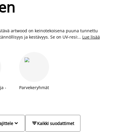
een
Kestävä artwood on keinotekoisena puuna tunnettu
ännöllisyys ja kestävyys. Se on UV-resistentti ja
...
Lue lisää
steitamme voit siis pitää ulkona huoletta, ja ne
los polyrottinkista, metallista ja artwoodista
a -
Parvekeryhmät
a


ajittele
Kaikki suodattimet