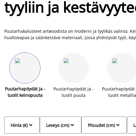
tyyliin ja kestävyyt
Puutarhakalusteet artwoodista on moderni ja tyylikäs valinta. 
huoltovapaa ja säänkestävä materiaali, jossa yhdistyvät tyyli, käyt
sietää jään, lumen, sateen ja suoran auringonvalon. Artwood-kalu
on helppo puhdistaa vedellä ja saippualla. Puutarhakalustesetit u
löydät JYSKistä edulliseen hintaan ja laajasta valikoimasta.
Puutarhapöydät ja -
Puutarhapöydät ja -
Puutarhapöydät j
tuolit keinopuuta
tuolit puuta
tuolit metalli



Hinta (€)
Leveys (cm)
Pituudet (cm)
L