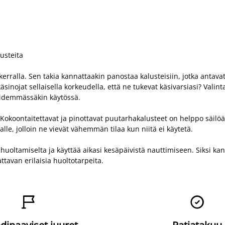
usteita
erralla. Sen takia kannattaakin panostaa kalusteisiin, jotka antavat 
inojat sellaisella korkeudella, että ne tukevat käsivarsiasi? Valin
 pidemmässäkin käytössä.
Kokoontaitettavat ja pinottavat puutarhakalusteet on helppo säilöä ja
lle, jolloin ne vievät vähemmän tilaa kun niitä ei käytetä.
 huoltamiselta ja käyttää aikasi kesäpäivistä nauttimiseen. Siksi ka
attavan erilaisia huoltotarpeita.

