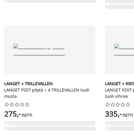
LANGET + TRILLEVALLEN
LANGET + KRI
LANGET P207 pöytä + 4 TRILLEVALLEN tuoli
LANGET P207 
musta
tuoli vihreä




















275,-
335,-
/SETTI
/SETTI