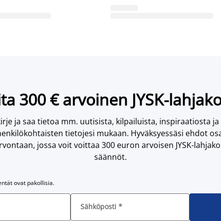
ta 300 € arvoinen JYSK-lahjako
irje ja saa tietoa mm. uutisista, kilpailuista, inspiraatiosta ja
enkilökohtaisten tietojesi mukaan. Hyväksyessäsi ehdot osa
vontaan, jossa voit voittaa 300 euron arvoisen JYSK-lahjakor
säännöt.
entät ovat pakollisia.
Sähköposti
*