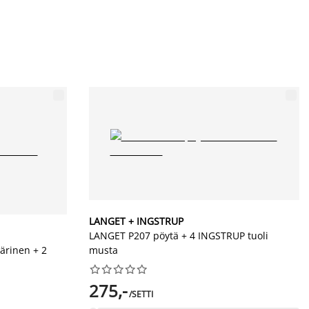
LANGET + INGSTRUP
LANGET P207 pöytä + 4 INGSTRUP tuoli
ärinen + 2
musta










275,-
/SETTI