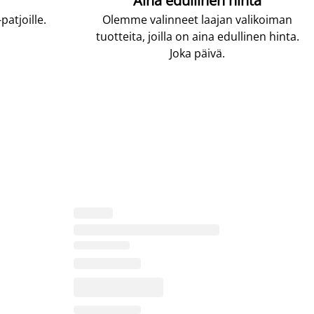
Aina edullinen hinta
atjoille.
Olemme valinneet laajan valikoiman
tuotteita, joilla on aina edullinen hinta.
Joka päivä.