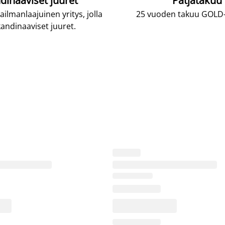
dinaaviset juuret
Patjatakuu
lmanlaajuinen yritys, jolla
25 vuoden takuu GOLD-p
andinaaviset juuret.