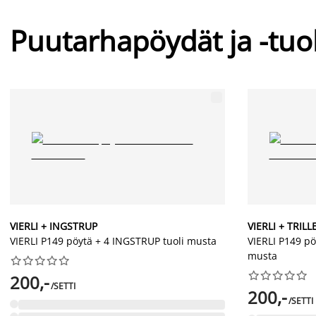
Puutarhapöydät ja -tuo
VIERLI + INGSTRUP
VIERLI + TRIL
VIERLI P149 pöytä + 4 INGSTRUP tuoli musta
VIERLI P149 pö
musta




















200,-
/SETTI
200,-
/SETTI