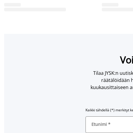
Voi
Tilaa JYSK:n uutisk
räätälöidään h
kuukausittaiseen ar
Kaikki tähdellä (*) merkityt k
Etunimi
*