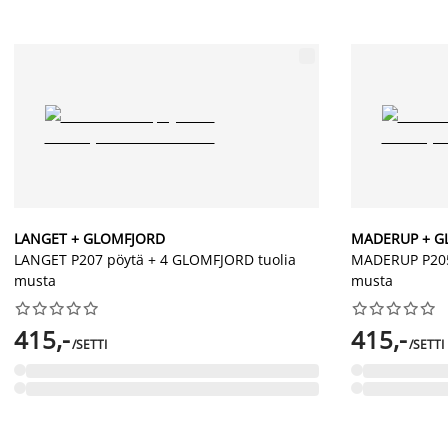
LANGET + GLOMFJORD
MADERUP + G
LANGET P207 pöytä + 4 GLOMFJORD tuolia
MADERUP P205
musta
musta




















415,-
415,-
/SETTI
/SETTI