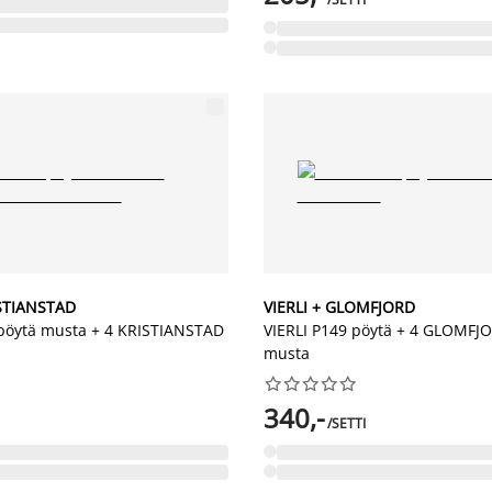
STIANSTAD
VIERLI + GLOMFJORD
pöytä musta + 4 KRISTIANSTAD
VIERLI P149 pöytä + 4 GLOMFJO
musta










340,-
/SETTI