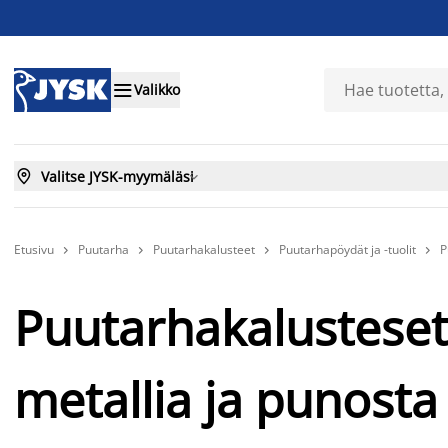

Valikko

Valitse JYSK-myymäläsi

Etusivu
Puutarha
Puutarhakalusteet
Puutarhapöydät ja -tuolit
P




Puutarhakalusteset
metallia ja punost