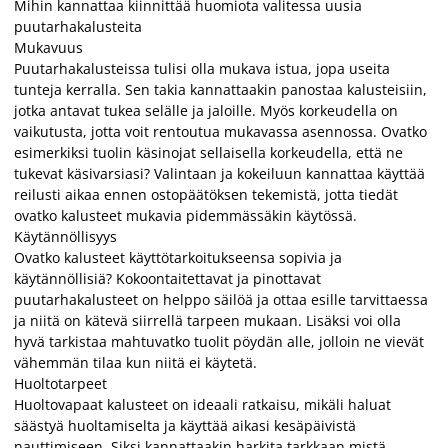
Mihin kannattaa kiinnittää huomiota valitessa uusia
puutarhakalusteita
Mukavuus
Puutarhakalusteissa tulisi olla mukava istua, jopa useita
tunteja kerralla. Sen takia kannattaakin panostaa kalusteisiin,
jotka antavat tukea selälle ja jaloille. Myös korkeudella on
vaikutusta, jotta voit rentoutua mukavassa asennossa. Ovatko
esimerkiksi tuolin käsinojat sellaisella korkeudella, että ne
tukevat käsivarsiasi? Valintaan ja kokeiluun kannattaa käyttää
reilusti aikaa ennen ostopäätöksen tekemistä, jotta tiedät
ovatko kalusteet mukavia pidemmässäkin käytössä.
Käytännöllisyys
Ovatko kalusteet käyttötarkoitukseensa sopivia ja
käytännöllisiä? Kokoontaitettavat ja pinottavat
puutarhakalusteet on helppo säilöä ja ottaa esille tarvittaessa
ja niitä on kätevä siirrellä tarpeen mukaan. Lisäksi voi olla
hyvä tarkistaa mahtuvatko tuolit pöydän alle, jolloin ne vievät
vähemmän tilaa kun niitä ei käytetä.
Huoltotarpeet
Huoltovapaat kalusteet on ideaali ratkaisu, mikäli haluat
säästyä huoltamiselta ja käyttää aikasi kesäpäivistä
nauttimiseen. Siksi kannattaakin harkita tarkkaan mistä