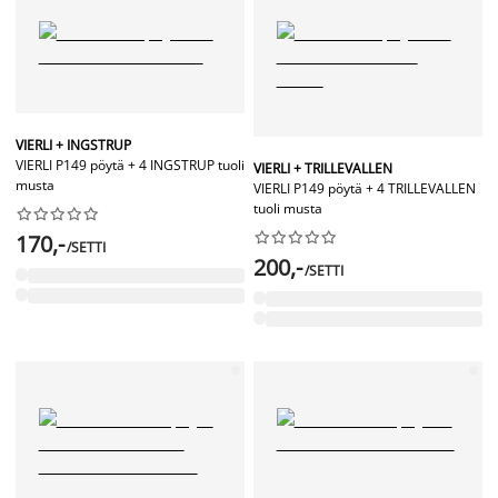
VIERLI + INGSTRUP
VIERLI P149 pöytä + 4 INGSTRUP tuoli
VIERLI + TRILLEVALLEN
musta
VIERLI P149 pöytä + 4 TRILLEVALLEN
tuoli musta




















170,-
/SETTI
200,-
/SETTI