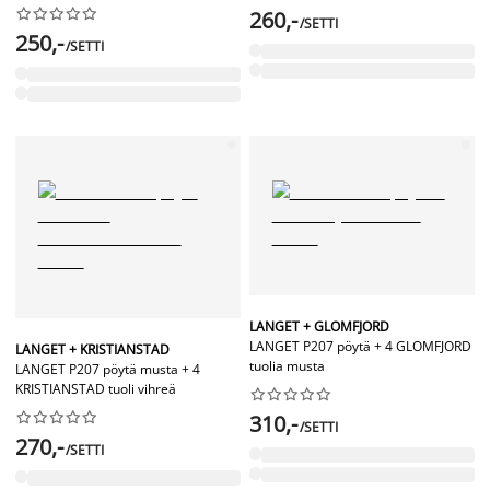










260,-
/SETTI
250,-
/SETTI
LANGET + GLOMFJORD
LANGET P207 pöytä + 4 GLOMFJORD
LANGET + KRISTIANSTAD
tuolia musta
LANGET P207 pöytä musta + 4
KRISTIANSTAD tuoli vihreä




















310,-
/SETTI
270,-
/SETTI