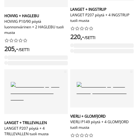
LANGET + INGSTRUP
LANGET P207 pöytä + 4 INGSTRUP
HOVVIG + HAGLEBU
tuoli musta
HOVVIG P10/90 pöytä
luonnonvärinen + 2 HAGLEBU tuoli










musta
220,-
/SETTI










205,-
/SETTI
VIERLI + GLOMFJORD
VIERLI P149 pöytä + 4 GLOMFJORD
LANGET + TRILLEVALLEN
tuoli musta
LANGET P207 pöytä + 4
TRILLEVALLEN tuoli musta









