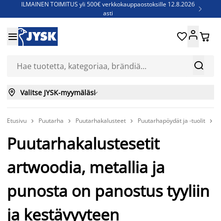
ILMAINEN TOIMITUS yli 500€ verkkokauppaostoksille 12.8.2026

asti
Parempiin uniin - Säästä jopa 60%





Sijauspatjoja - Säästä jopa 60%

Jenkkisänkyjä - Säästä jopa 60%



Valitse JYSK-myymäläsi

Etusivu
Puutarha
Puutarhakalusteet
Puutarhapöydät ja -tuolit
P




Puutarhakalustesetit
artwoodia, metallia ja
punosta on panostus tyyliin
ja kestävyyteen