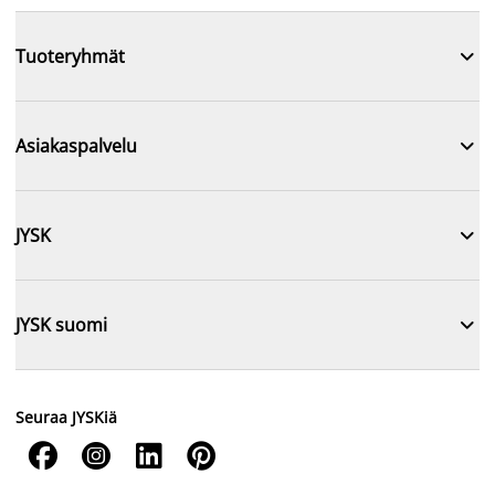

Tuoteryhmät

Asiakaspalvelu

JYSK

JYSK suomi
Seuraa JYSKiä



