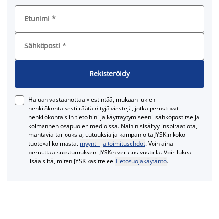
Etunimi
*
Sähköposti
*
Rekisteröidy
Haluan vastaanottaa viestintää, mukaan lukien
henkilökohtaisesti räätälöityjä viestejä, jotka perustuvat
henkilökohtaisiin tietoihini ja käyttäytymiseeni, sähköpostitse ja
kolmannen osapuolen medioissa. Näihin sisältyy inspiraatiota,
mahtavia tarjouksia, uutuuksia ja kampanjoita JYSK:n koko
tuotevalikoimasta.
myynti- ja toimitusehdot
. Voin aina
peruuttaa suostumukseni JYSK:n verkkosivustolla. Voin lukea
lisää siitä, miten JYSK käsittelee
Tietosuojakäytäntö
.