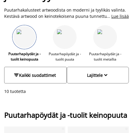
Puutarhakalusteet artwoodista on moderni ja tyylikäs valinta.
Kestävä artwood on keinotekoisena puuna tunnettu
...
Lue lisää
huoltovapaa ja säänkestävä materiaali, jossa yhdistyvät tyyli,
käytännöllisyys ja kestävyys. Se on UV-resistentti ja sietää
jään, lumen, sateen ja suoran auringonvalon. Artwood-
kalusteitamme voit siis pitää ulkona huoletta, ja ne on helppo
puhdistaa vedellä ja saippualla. Puutarhakalustesetit ulos
polyrottinkista, metallista ja artwoodista löydät JYSKistä
Puutarhapöydät ja -
Puutarhapöydät ja -
Puutarhapöydät ja -
tuolit keinopuuta
tuolit puuta
tuolit metallia
edulliseen hintaan ja laajasta valikoimasta.


Kaikki suodattimet
Lajittele
10 tuotetta
Puutarhapöydät ja -tuolit keinopuuta