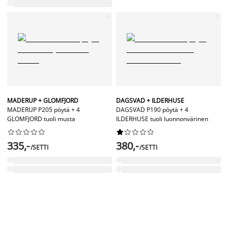
MADERUP + GLOMFJORD
DAGSVAD + ILDERHUSE
MADERUP P205 pöytä + 4
DAGSVAD P190 pöytä + 4
GLOMFJORD tuoli musta
ILDERHUSE tuoli luonnonvärinen




















335,-
380,-
/SETTI
/SETTI