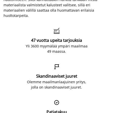
materiaalista valmistetut kalusteet valitsee, sillä eri
materiaalien välillä saattaa olla huomattavan erilaisia
huoltotarpeita.

47 vuotta upeita tarjouksia
Yli 3600 myymälää ympäri maailmaa
49 maassa.

Skandinaaviset juuret
Olemme maailmanlaajuinen yritys,
jolla on skandinaaviset juuret.

Patjatakuu