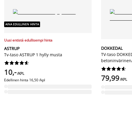
AINA EDULLINEN HINTA
Uusi entistä edullisempi hinta
DOKKEDAL
ASTRUP
TV-taso DOKKED
Tv-taso ASTRUP 1 hylly musta
betoninvärinen




















10,-
/KPL
79,99
/KPL
Edellinen hinta
16,50 /kpl