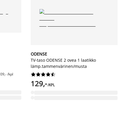
ODENSE
TV-taso ODENSE 2 ovea 1 laatikko
lämp.tammenvärinen/musta
09,- /kpl










129,-
/KPL
-
H
S