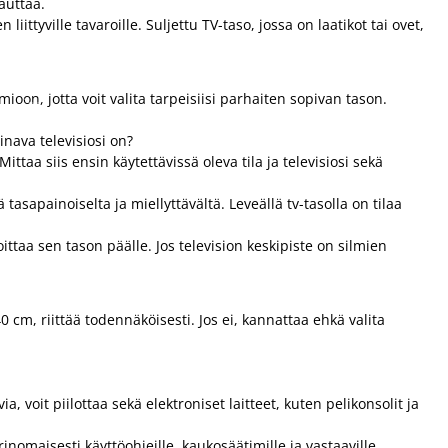
 auttaa.
ittyville tavaroille. Suljettu TV-taso, jossa on laatikot tai ovet,
ioon, jotta voit valita tarpeisiisi parhaiten sopivan tason.
inava televisiosi on?
Mittaa siis ensin käytettävissä oleva tila ja televisiosi sekä
asapainoiselta ja miellyttävältä. Leveällä tv-tasolla on tilaa
ittaa sen tason päälle. Jos television keskipiste on silmien
0 cm, riittää todennäköisesti. Jos ei, kannattaa ehkä valita
ovia, voit piilottaa sekä elektroniset laitteet, kuten pelikonsolit ja
inomaisesti käyttöohjeille, kaukosäätimille ja vastaaville.