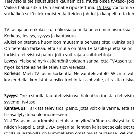
Televisio ei ole sisustuksen kaunein osa, mutta oikea tv-taso- jo
Vaikka haluaisitkin TV:n seinälle ripustettuna,
TV-taso
voi toimia 
voi kätkeä sekä elektronisten laitteiden johdot ja kaapelit että l
TV-tasoja on erikokoisia, -näköisiä ja niillä on eri ominaisuuksia
Korkeus, leveys, syvyys ja kantavuus
Aluksi on otettava huomioon muutamia perusasioita: Kuinka paljon 
On tietenkin tärkeää, että sinulla on tilaa TV-tasolle ja että se on 
tarkista televisiosi paino, jotta voit rajata vaihtoehtoja:
Leveys:
Yleisenä nyrkkisääntönä voidaan sanoa, että TV-tason tulis
myös koriste-esineille television vieressä.
Korkeus:
Mieti TV-tason korkeutta. Ne vaihtelevat 40–55 cm:n välil
korkeudella, kun istut suosikkituoliin tai -sohvalle, et rasita niska
Syvyys:
Onko sinulla taulutelevisio vai haluatko ripustaa televisio
syvempi tv-taso.
Kantavuus:
Tarkista televisiosi paino, jotta voit olla varma, ett
Lisäsäilytystilaa olohuoneeseen
Yksi TV-tason suurimmista eduista on ylimääräinen säilytystila.
niiden kaapelit, että DVD-levyjen tai lehtien kaltaiset sekalaiset 
Ovilla ja laatikoilla on kummallakin omat hyvät puolensa. Pelikons