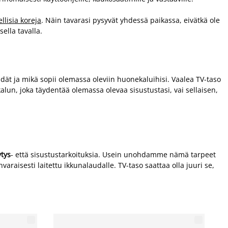
ellisia koreja
. Näin tavarasi pysyvät yhdessä paikassa, eivätkä ole
sella tavalla.
dät ja mikä sopii olemassa oleviin huonekaluihisi. Vaalea TV-taso
n, joka täydentää olemassa olevaa sisustustasi, vai sellaisen,
tys
- että sisustustarkoituksia. Usein unohdamme nämä tarpeet
aisesti laitettu ikkunalaudalle. TV-taso saattaa olla juuri se,