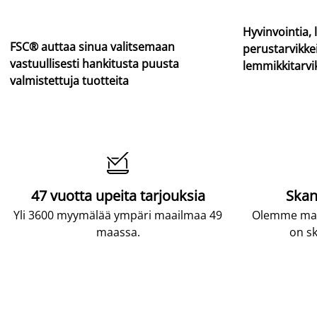
Hyvinvointia, l
FSC® auttaa sinua valitsemaan
perustarvikkei
vastuullisesti hankitusta puusta
lemmikkitarvi
valmistettuja tuotteita

47 vuotta upeita tarjouksia
Skan
Yli 3600 myymälää ympäri maailmaa 49
Olemme maai
maassa.
on sk