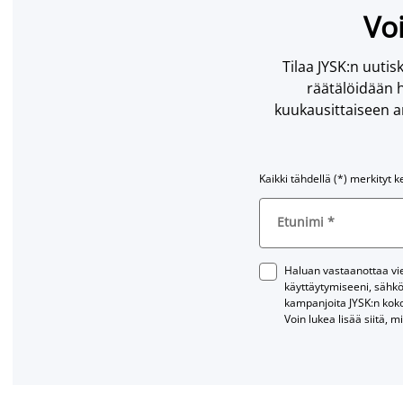
Voi
Tilaa JYSK:n uutisk
räätälöidään h
kuukausittaiseen ar
Kaikki tähdellä (*) merkityt k
Etunimi
*
Haluan vastaanottaa vies
käyttäytymiseeni, sähkö
kampanjoita JYSK:n kok
Voin lukea lisää siitä, m