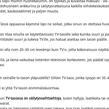
ka sopii muihin huonekaluihin, on tyylikäs ja kuvastaa makuasi - voi
olohuoneen ankkurina ja säilytysratkaisuna kaikille viihdekeskukseen li
ehdet, kaukosäätimet ja paljon muuta.
. Tässä oppaassa käymme läpi ne seikat, jotka sinun on otettava huom
tilaa sinulla on käytettävissäsi TV-tasolle sekä kuinka suuri ja pa
riittävän suuri ja tukeva TV:lle, jos haluat asettaa sen tason päälle. 
i olla noin 20–30 cm leveämpi kuin TV:n, jotta kokonaisuus näyttää t
lä, ja tämä vaikuttaa tietenkin television korkeuteen, jos päätät sijo
asi.
n seinälle tv-tason yläpuolelle? Silloin TV-taso, jonka syvyys on 35–4
ä se ei ylitä TV-tason enimmäiskuormaa.
 Kun
TV-tasossa on säilytysvaihtoehtoja
, kuten hyllyjä, laatikoita tai 
tavarat.
olia on helpompi säilyttää oven takana, kun taas laatikot sopivat er