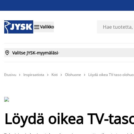

Valikko

Valitse JYSK-myymäläsi

Etusivu
Inspiraatiota
Koti
Olohuone
Löydä oikea TV-taso olohu




Löydä oikea TV-tas