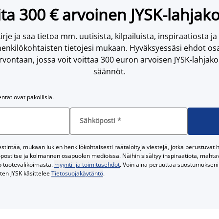
ta 300 € arvoinen JYSK-lahjako
irje ja saa tietoa mm. uutisista, kilpailuista, inspiraatiosta ja
enkilökohtaisten tietojesi mukaan. Hyväksyessäsi ehdot osa
vontaan, jossa voit voittaa 300 euron arvoisen JYSK-lahjakor
säännöt.
entät ovat pakollisia.
Sähköposti
*
tintää, mukaan lukien henkilökohtaisesti räätälöityjä viestejä, jotka perustuvat he
postitse ja kolmannen osapuolen medioissa. Näihin sisältyy inspiraatiota, mahtavi
o tuotevalikoimasta.
myynti- ja toimitusehdot
. Voin aina peruuttaa suostumukseni 
iten JYSK käsittelee
Tietosuojakäytäntö
.