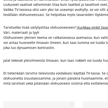
Liukuovet vaativat vähemmän tilaa kuin laatikot ja tavalliset ove
Vaikka TV-tasossa olisi vain yksi tai useampi avohylly, se voi sil
levällään olohuoneessasi. Se helpottaa myös tavaroiden löytämis
Tarvitsetko lisää säilytystilaa olohuoneeseen?
Kurkkaa vinkit lipa
Väri, materiaali ja tyyli
Olohuoneen yleinen teema on ratkaisevassa asemassa, kun valitset
voi antaa huoneelle ilmavan ilmeen, kun taas tumma voi luoda l
joka luo dynaamisen kontrastin.
Jalat tekevät yleisilmeestä ilmavan, kun taas sokkeli voi tuod
Et tietenkään tarvitse televisiota voidaksesi käyttää TV-tasoa. S
olohuonetta sisustaessamme, ja jonain päivänä huomaamme, että t
mitä tarvitset sekä pitämään olohuoneesi siistinä että esittelemä