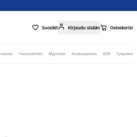



Suosikit
Kirjaudu sisään
Ostoskorisi
raatiota
Tarjouslehdet
Myymälät
Asiakaspalvelu
B2B
Työpaikat