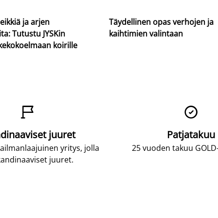
eikkiä ja arjen
Täydellinen opas verhojen ja
ta: Tutustu JYSKin
kaihtimien valintaan
kekokoelmaan koirille


dinaaviset juuret
Patjatakuu
lmanlaajuinen yritys, jolla
25 vuoden takuu GOLD-p
andinaaviset juuret.