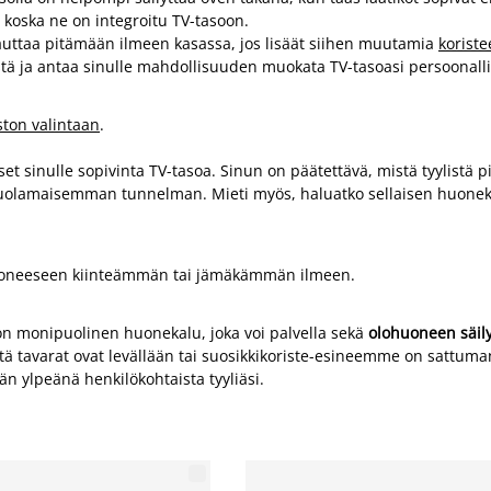
t, koska ne on integroitu TV-tasoon.
ti auttaa pitämään ilmeen kasassa, jos lisäät siihen muutamia
koriste
tä ja antaa sinulle mahdollisuuden muokata TV-tasoasi persoonalli
ston valintaan
.
 sinulle sopivinta TV-tasoa. Sinun on päätettävä, mistä tyylistä pi
uolamaisemman tunnelman. Mieti myös, haluatko sellaisen huonekalu
a huoneeseen kiinteämmän tai jämäkämmän ilmeen.
e on monipuolinen huonekalu, joka voi palvella sekä
olohuoneen säily
avarat ovat levällään tai suosikkikoriste-esineemme on sattumanvar
än ylpeänä henkilökohtaista tyyliäsi.