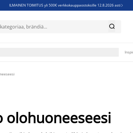
ILMAINEN TOIMITUS yli 500€ verkkokauppaostoksille 12.8.2026 asti

Parempiin uniin - Säästä jopa 60%


Sijauspatjoja - Säästä jopa 60%

Jenkkisänkyjä - Säästä jopa 60%

Inspi
oneeseesi
o olohuoneeseesi