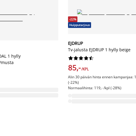
-22%
Huipputarjous
EJDRUP
Tv-jalusta EJDRUP 1 hylly beige
AL 1 hylly










/musta
85,-
/KPL
Alin 30 päivän hinta ennen kampanjaa: 1
(-22%)
Normaalihinta: 119,- /kpl (-28%)