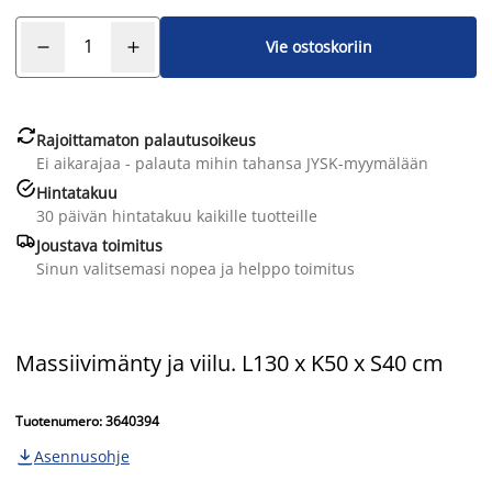
Vie ostoskoriin

Rajoittamaton palautusoikeus
Ei aikarajaa - palauta mihin tahansa JYSK-myymälään

Hintatakuu
30 päivän hintatakuu kaikille tuotteille

Joustava toimitus
Sinun valitsemasi nopea ja helppo toimitus
Massiivimänty ja viilu. L130 x K50 x S40 cm
Tuotenumero: 3640394
Asennusohje
