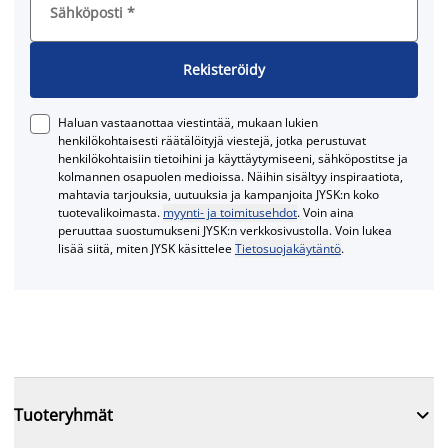
Sähköposti
*
Rekisteröidy
Haluan vastaanottaa viestintää, mukaan lukien
henkilökohtaisesti räätälöityjä viestejä, jotka perustuvat
henkilökohtaisiin tietoihini ja käyttäytymiseeni, sähköpostitse ja
kolmannen osapuolen medioissa. Näihin sisältyy inspiraatiota,
mahtavia tarjouksia, uutuuksia ja kampanjoita JYSK:n koko
tuotevalikoimasta.
myynti- ja toimitusehdot
. Voin aina
peruuttaa suostumukseni JYSK:n verkkosivustolla. Voin lukea
lisää siitä, miten JYSK käsittelee
Tietosuojakäytäntö
.

Tuoteryhmät