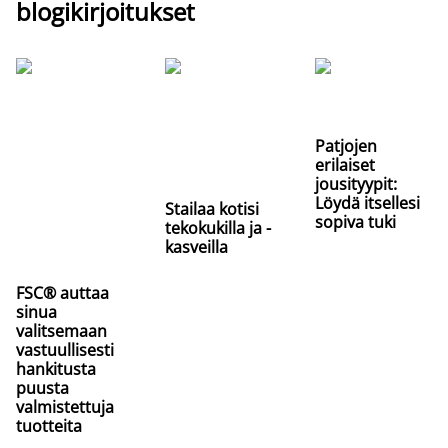
blogikirjoitukset
Patjojen
erilaiset
jousityypit:
Löydä itsellesi
Stailaa kotisi
sopiva tuki
tekokukilla ja -
kasveilla
FSC® auttaa
sinua
valitsemaan
vastuullisesti
hankitusta
puusta
valmistettuja
tuotteita