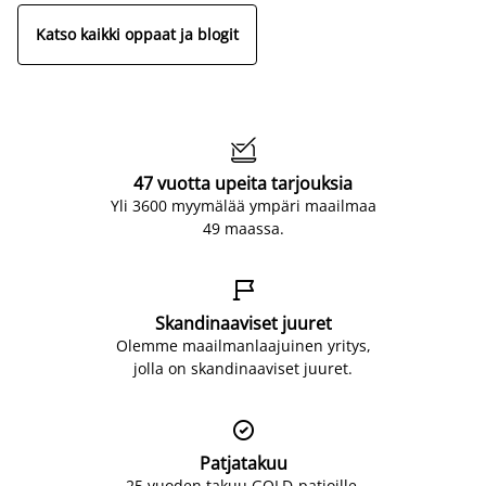
Katso kaikki oppaat ja blogit

47 vuotta upeita tarjouksia
Yli 3600 myymälää ympäri maailmaa
49 maassa.

Skandinaaviset juuret
Olemme maailmanlaajuinen yritys,
jolla on skandinaaviset juuret.

Patjatakuu
25 vuoden takuu GOLD-patjoille.