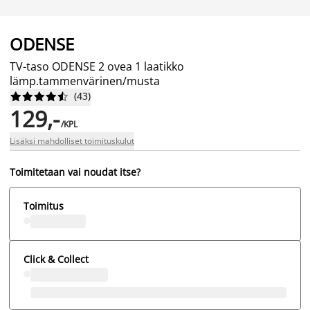
ODENSE
TV-taso ODENSE 2 ovea 1 laatikko
lämp.tammenvärinen/musta
(
43
)










129,-
/KPL
Lisäksi mahdolliset toimituskulut
Toimitetaan vai noudat itse?
Toimitus
Click & Collect