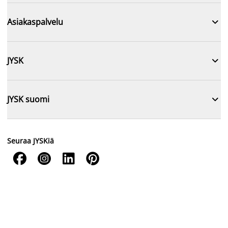

Asiakaspalvelu

JYSK

JYSK suomi
Seuraa JYSKiä



