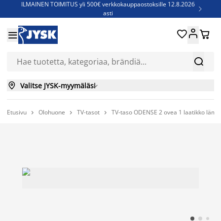
ILMAINEN TOIMITUS yli 500€ verkkokauppaostoksille 12.8.2026

asti
Parempiin uniin - Säästä jopa 60%





Sijauspatjoja - Säästä jopa 60%


Jenkkisänkyjä - Säästä jopa 60%


Valitse JYSK-myymäläsi

Etusivu
Olohuone
TV-tasot
TV-taso ODENSE 2 ovea 1 laatikko läm


