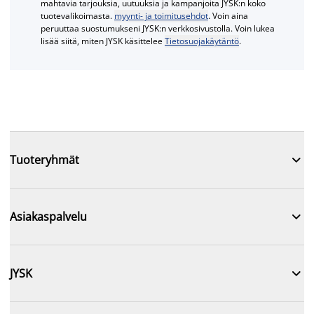
mahtavia tarjouksia, uutuuksia ja kampanjoita JYSK:n koko
tuotevalikoimasta.
myynti- ja toimitusehdot
. Voin aina
peruuttaa suostumukseni JYSK:n verkkosivustolla. Voin lukea
lisää siitä, miten JYSK käsittelee
Tietosuojakäytäntö
.

Tuoteryhmät

Asiakaspalvelu

JYSK