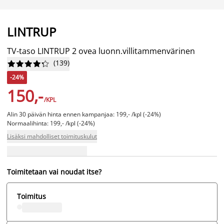
LINTRUP
TV-taso LINTRUP 2 ovea luonn.villitammenvärinen
(
139
)










-24%
150,-
/KPL
Alin 30 päivän hinta ennen kampanjaa: 199,- /kpl (-24%)
Normaalihinta: 199,- /kpl (-24%)
Lisäksi mahdolliset toimituskulut
Toimitetaan vai noudat itse?
Toimitus