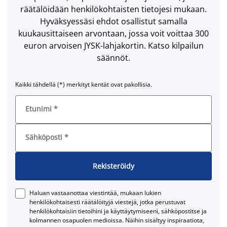
räätälöidään henkilökohtaisten tietojesi mukaan.
Hyväksyessäsi ehdot osallistut samalla
kuukausittaiseen arvontaan, jossa voit voittaa 300
euron arvoisen JYSK-lahjakortin. Katso kilpailun
säännöt.
Kaikki tähdellä (*) merkityt kentät ovat pakollisia.
Etunimi
*
Sähköposti
*
Rekisteröidy
Haluan vastaanottaa viestintää, mukaan lukien
henkilökohtaisesti räätälöityjä viestejä, jotka perustuvat
henkilökohtaisiin tietoihini ja käyttäytymiseeni, sähköpostitse ja
kolmannen osapuolen medioissa. Näihin sisältyy inspiraatiota,