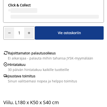
Click & Collect
Vie ostoskoriin

Rajoittamaton palautusoikeus
Ei aikarajaa - palauta mihin tahansa JYSK-myymälään

Hintatakuu
30 päivän hintatakuu kaikille tuotteille

Joustava toimitus
Sinun valitsemasi nopea ja helppo toimitus
Viilu. L180 x K50 x S40 cm