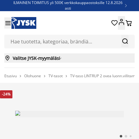
ILMAINEN TOIMITUS yli 500€ verkkokauppaostoksille 12.8.2026

asti
Parempiin uniin - Säästä jopa 60%





Sijauspatjoja - Säästä jopa 60%

Jenkkisänkyjä - Säästä jopa 60%



Valitse JYSK-myymäläsi

Etusivu
Olohuone
TV-tasot
TV-taso LINTRUP 2 ovea luonn.villitam



-24%