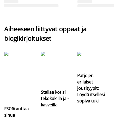
Aiheeseen liittyvät oppaat ja
blogikirjoitukset
Si
uu
va
Patjojen
erilaiset
jousityypit:
Stailaa kotisi
Löydä itsellesi
tekokukilla ja -
sopiva tuki
kasveilla
FSC® auttaa
sinua