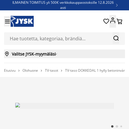
ILMAINEN TOIMITUS yli 500€ verkkokauppaostoksille 12.8.2026

asti
Parempiin uniin - Säästä jopa 60%





Sijauspatjoja - Säästä jopa 60%

Jenkkisänkyjä - Säästä jopa 60%



Valitse JYSK-myymäläsi

Etusivu
Olohuone
TV-tasot
TV-taso DOKKEDAL 1 hylly betoninväri


