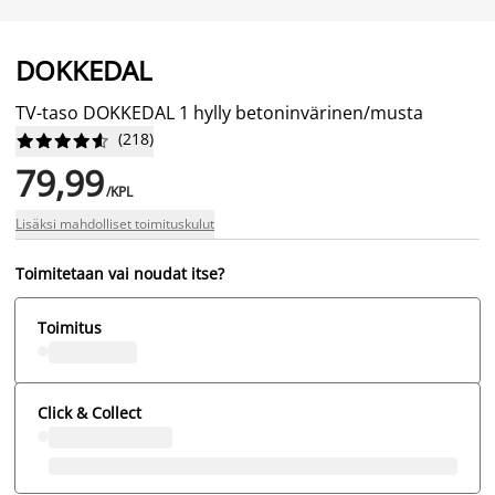
DOKKEDAL
TV-taso DOKKEDAL 1 hylly betoninvärinen/musta
(
218
)










79,99
/KPL
Lisäksi mahdolliset toimituskulut
Toimitetaan vai noudat itse?
Toimitus
Click & Collect