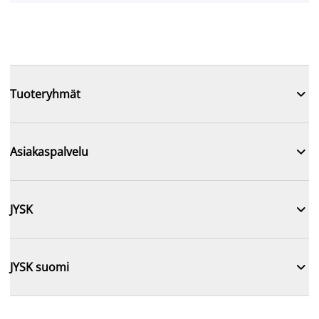

Tuoteryhmät

Asiakaspalvelu

JYSK

JYSK suomi