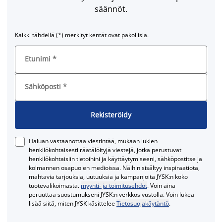
säännöt.
Kaikki tähdellä (*) merkityt kentät ovat pakollisia.
Etunimi
*
Sähköposti
*
Rekisteröidy
Haluan vastaanottaa viestintää, mukaan lukien
henkilökohtaisesti räätälöityjä viestejä, jotka perustuvat
henkilökohtaisiin tietoihini ja käyttäytymiseeni, sähköpostitse ja
kolmannen osapuolen medioissa. Näihin sisältyy inspiraatiota,
mahtavia tarjouksia, uutuuksia ja kampanjoita JYSK:n koko
tuotevalikoimasta.
myynti- ja toimitusehdot
. Voin aina
peruuttaa suostumukseni JYSK:n verkkosivustolla. Voin lukea
lisää siitä, miten JYSK käsittelee
Tietosuojakäytäntö
.