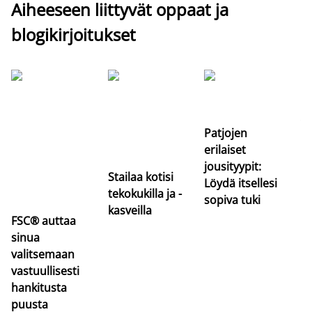
Aiheeseen liittyvät oppaat ja
blogikirjoitukset
Si
uu
va
Patjojen
erilaiset
jousityypit:
Stailaa kotisi
Löydä itsellesi
tekokukilla ja -
sopiva tuki
kasveilla
FSC® auttaa
sinua
valitsemaan
vastuullisesti
hankitusta
puusta