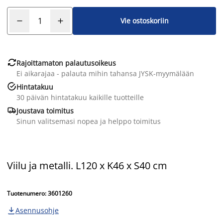
Vie ostoskoriin

Rajoittamaton palautusoikeus
Ei aikarajaa - palauta mihin tahansa JYSK-myymälään

Hintatakuu
30 päivän hintatakuu kaikille tuotteille

Joustava toimitus
Sinun valitsemasi nopea ja helppo toimitus
Viilu ja metalli. L120 x K46 x S40 cm
Tuotenumero: 3601260
Asennusohje
