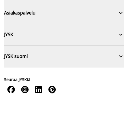

Asiakaspalvelu

JYSK

JYSK suomi
Seuraa JYSKiä



