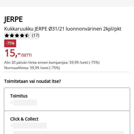
JERPE
Kukkaruukku JERPE Ø31/21 luonnonvärinen 2kpl/pkt
(
17
)










-75%
15,-
/SETTI
Alin 30 päivän hinta ennen kampanjaa: 59,99 /setti (-75%)
Normaalihinta: 59,99 /setti (-75%)
Toimitetaan vai noudat itse?
Toimitus
Click & Collect