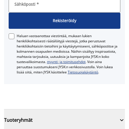
Sähköposti
*
Rekisteröidy
Haluan vastaanottaa viestintää, mukaan lukien
henkilökohtaisesti räätälöityjä viestejä, jotka perustuvat
henkilökohtaisiin tietoihini ja käyttäytymiseeni, sähköpostitse ja
kolmannen osapuolen medioissa. Näihin sisältyy inspiraatiota,
mahtavia tarjouksia, uutuuksia ja kampanjoita JYSK:n koko
tuotevalikoimasta.
myynti- ja toimitusehdot
. Voin aina
peruuttaa suostumukseni JYSK:n verkkosivustolla. Voin lukea
lisää siitä, miten JYSK käsittelee
Tietosuojakäytäntö
.

Tuoteryhmät