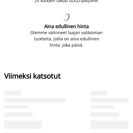
25 vuoden takuu GOLD-patjoille.

Aina edullinen hinta
Olemme valinneet laajan valikoiman
tuotteita, joilla on aina edullinen
hinta. Joka päivä.
Viimeksi katsotut