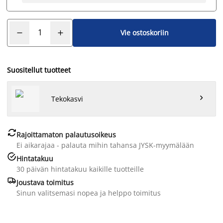
Vie ostoskoriin
Suositellut tuotteet

Tekokasvi

Rajoittamaton palautusoikeus
Ei aikarajaa - palauta mihin tahansa JYSK-myymälään

Hintatakuu
30 päivän hintatakuu kaikille tuotteille

Joustava toimitus
Sinun valitsemasi nopea ja helppo toimitus