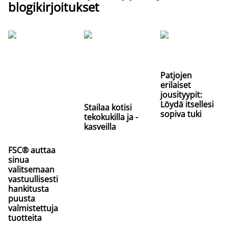
blogikirjoitukset
Patjojen
erilaiset
jousityypit:
Löydä itsellesi
Stailaa kotisi
sopiva tuki
tekokukilla ja -
kasveilla
FSC® auttaa
sinua
valitsemaan
vastuullisesti
hankitusta
puusta
valmistettuja
tuotteita