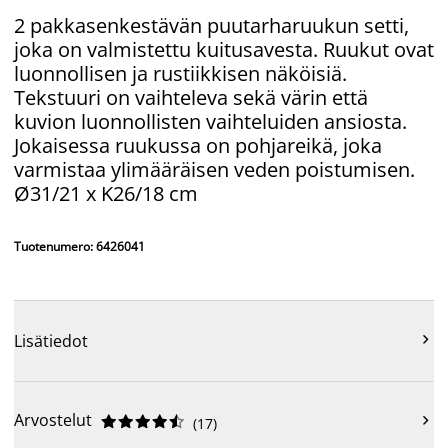
2 pakkasenkestävän puutarharuukun setti,
joka on valmistettu kuitusavesta. Ruukut ovat
luonnollisen ja rustiikkisen näköisiä.
Tekstuuri on vaihteleva sekä värin että
kuvion luonnollisten vaihteluiden ansiosta.
Jokaisessa ruukussa on pohjareikä, joka
varmistaa ylimääräisen veden poistumisen.
Ø31/21 x K26/18 cm
Tuotenumero: 6426041

Lisätiedot
Arvostelut











(
17
)