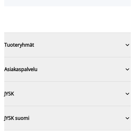

Tuoteryhmät

Asiakaspalvelu

JYSK

JYSK suomi