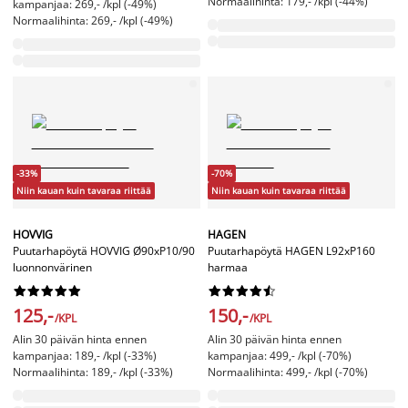
Normaalihinta: 179,- /kpl (-44%)
kampanjaa: 269,- /kpl (-49%)
Normaalihinta: 269,- /kpl (-49%)
-33%
-70%
Niin kauan kuin tavaraa riittää
Niin kauan kuin tavaraa riittää
HOVVIG
HAGEN
Puutarhapöytä HOVVIG Ø90xP10/90
Puutarhapöytä HAGEN L92xP160
luonnonvärinen
harmaa




















125,-
150,-
/KPL
/KPL
Alin 30 päivän hinta ennen
Alin 30 päivän hinta ennen
kampanjaa: 189,- /kpl (-33%)
kampanjaa: 499,- /kpl (-70%)
Normaalihinta: 189,- /kpl (-33%)
Normaalihinta: 499,- /kpl (-70%)