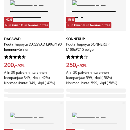
-42%
-58%
Niin kauan kuin tavaraa riittää
Niin kauan kuin tavaraa riittää
DAGSVAD
SONNERUP
Puutarhapöytä DAGSVAD L90xP190
Puutarhapöytä SONNERUP
luonnonvärinen
L100xP215 beige




















200,-
250,-
/KPL
/KPL
Alin 30 päivän hinta ennen
Alin 30 päivän hinta ennen
kampanjaa: 349,- /kpl (-42%)
kampanjaa: 599,- /kpl (-58%)
Normaalihinta: 349,- /kpl (-42%)
Normaalihinta: 599,- /kpl (-58%)