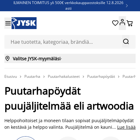
ILMAINEN TOIMITUS yli 500€ verkkokauppaostoksille 12.8.2026

asti
Parempiin uniin - Säästä jopa 60%





Sijauspatjoja - Säästä jopa 60%

Jenkkisänkyjä - Säästä jopa 60%



Valitse JYSK-myymäläsi

Etusivu
Puutarha
Puutarhakalusteet
Puutarhapöydät
Puutarhap




Puutarhapöydät
puujäljitelmää eli artwoodia
Helppohoitoiset ja moneen tilaan sopivat puujäljitelmäpöydät
on kestävä ja helppo valinta. Puujäljitelmä on kaunis ja
...
Lue lisää
soveltuu moneen eri tyyliin. Valitse puutarhapöytä, joka on