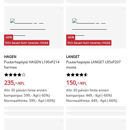
-60%
-66%
Niin kauan kuin tavaraa riittää
Niin kauan kuin tavaraa riittää
HAGEN
LANGET
Puutarhapöytä HAGEN L100xP214
Puutarhapöytä LANGET L95xP207
harmaa
musta




















235,-
150,-
/KPL
/KPL
Alin 30 päivän hinta ennen
Alin 30 päivän hinta ennen
kampanjaa: 599,- /kpl (-60%)
kampanjaa: 449,- /kpl (-66%)
Normaalihinta: 599,- /kpl (-60%)
Normaalihinta: 449,- /kpl (-66%)