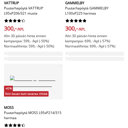
VATTRUP
GAMMELBY
Puutarhapöytä VATTRUP
Puutarhapöytä GAMMELBY
L95xP206/321 musta
L100xP225 harmaa




















300,-
300,-
/KPL
/KPL
Alin 30 päivän hinta ennen
Alin 30 päivän hinta ennen
kampanjaa: 599,- /kpl (-50%)
kampanjaa: 699,- /kpl (-57%)
Normaalihinta: 599,- /kpl (-50%)
Normaalihinta: 699,- /kpl (-57%)
-42%
Niin kauan kuin tavaraa riittää
MOSS
Puutarhapöytä MOSS L95xP214/315
harmaa









