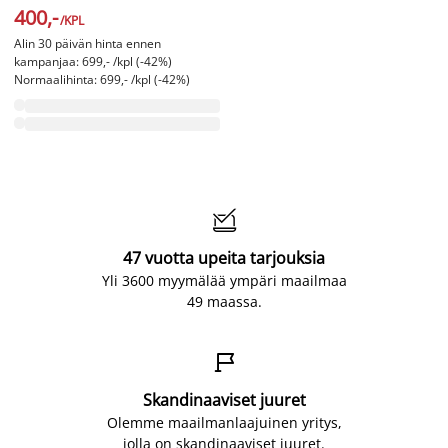
400,-
/KPL
Alin 30 päivän hinta ennen
kampanjaa: 699,- /kpl (-42%)
Normaalihinta: 699,- /kpl (-42%)

47 vuotta upeita tarjouksia
Yli 3600 myymälää ympäri maailmaa
49 maassa.

Skandinaaviset juuret
Olemme maailmanlaajuinen yritys,
jolla on skandinaaviset juuret.