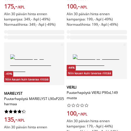
175,-
100,-
/KPL
/KPL
Alin 30 päivän hinta ennen
Alin 30 päivän hinta ennen
kampanjaa: 349,- /kpl (-49%)
kampanjaa: 199,- /kpl (-49%)
Normaalihinta: 349,- /kpl (-49%)
Normaalihinta: 199,- /kpl (-49%)
-44%
Niin kauan kuin tavaraa riittää
-49%
Niin kauan kuin tavaraa riittää
VIERLI
Puutarhapöytä VIERLI P90xL149
MARIELYST
musta
Puutarhapöytä MARIELYST L90xP205
harmaa




















100,-
/KPL
135,-
/KPL
Alin 30 päivän hinta ennen
kampanjaa: 179,- /kpl (-44%)
Alin 30 päivän hinta ennen