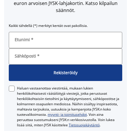
euron arvoisen JYSK-lahjakortin. Katso kilpailun
säännöt.
Kaikki tähdellä (*) merkityt kentät ovat pakollisia.
Etunimi
*
Sähköposti
*
Rekisteröidy
Haluan vastaanottaa viestintää, mukaan lukien
henkilökohtaisesti räätälöityjä viestejä, jotka perustuvat
henkilökohtaisiin tietoihini ja käyttäytymiseeni, sähköpostitse ja
kolmannen osapuolen medioissa. Näihin sisältyy inspiraatiota,
mahtavia tarjouksia, uutuuksia ja kampanjoita JYSK:n koko
tuotevalikoimasta.
myynti- ja toimitusehdot
. Voin aina
peruuttaa suostumukseni JYSK:n verkkosivustolla. Voin lukea
lisää siitä, miten JYSK käsittelee
Tietosuojakäytäntö
.