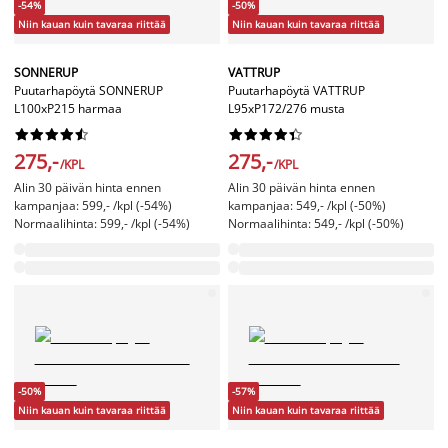
-54%
-50%
Niin kauan kuin tavaraa riittää
Niin kauan kuin tavaraa riittää
SONNERUP
VATTRUP
Puutarhapöytä SONNERUP
Puutarhapöytä VATTRUP
L100xP215 harmaa
L95xP172/276 musta




















275,-
275,-
/KPL
/KPL
Alin 30 päivän hinta ennen
Alin 30 päivän hinta ennen
kampanjaa: 599,- /kpl (-54%)
kampanjaa: 549,- /kpl (-50%)
Normaalihinta: 599,- /kpl (-54%)
Normaalihinta: 549,- /kpl (-50%)
-50%
-57%
Niin kauan kuin tavaraa riittää
Niin kauan kuin tavaraa riittää