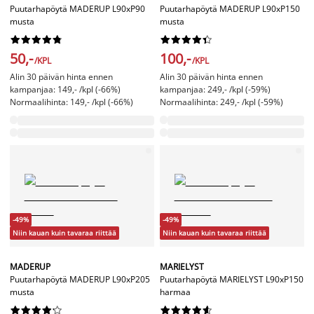
Puutarhapöytä MADERUP L90xP90
Puutarhapöytä MADERUP L90xP150
musta
musta




















50,-
100,-
/KPL
/KPL
Alin 30 päivän hinta ennen
Alin 30 päivän hinta ennen
kampanjaa: 149,- /kpl (-66%)
kampanjaa: 249,- /kpl (-59%)
Normaalihinta: 149,- /kpl (-66%)
Normaalihinta: 249,- /kpl (-59%)
-49%
-49%
Niin kauan kuin tavaraa riittää
Niin kauan kuin tavaraa riittää
MADERUP
MARIELYST
Puutarhapöytä MADERUP L90xP205
Puutarhapöytä MARIELYST L90xP150
musta
harmaa



















