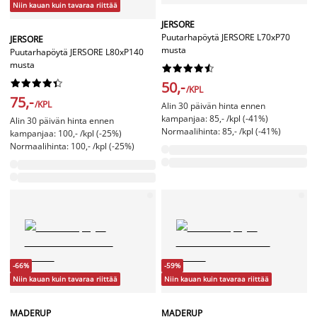
Niin kauan kuin tavaraa riittää
JERSORE
Puutarhapöytä JERSORE L70xP70
JERSORE
musta
Puutarhapöytä JERSORE L80xP140
musta




















50,-
/KPL
75,-
/KPL
Alin 30 päivän hinta ennen
kampanjaa: 85,- /kpl (-41%)
Alin 30 päivän hinta ennen
Normaalihinta: 85,- /kpl (-41%)
kampanjaa: 100,- /kpl (-25%)
Normaalihinta: 100,- /kpl (-25%)
-66%
-59%
Niin kauan kuin tavaraa riittää
Niin kauan kuin tavaraa riittää
MADERUP
MADERUP