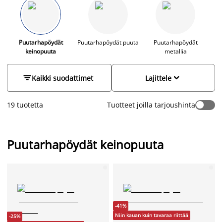
kestävä ja tyylikäs. Puujäljitelmästä valmistetut
puutarhapöydät löydät JYSKistä huippuedullisesti!
Puutarhapöydät
Puutarhapöydät puuta
Puutarhapöydät
keinopuuta
metallia


Kaikki suodattimet
Lajittele
19 tuotetta
Tuotteet joilla tarjoushinta
Puutarhapöydät keinopuuta
-41%
Niin kauan kuin tavaraa riittää
-25%