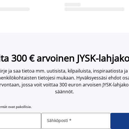
ta 300 € arvoinen JYSK-lahjako
irje ja saa tietoa mm. uutisista, kilpailuista, inspiraatiosta ja
enkilökohtaisten tietojesi mukaan. Hyväksyessäsi ehdot osa
vontaan, jossa voit voittaa 300 euron arvoisen JYSK-lahjakor
säännöt.
entät ovat pakollisia.
Sähköposti
*