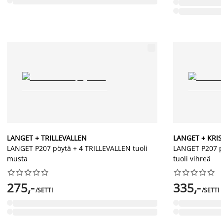
LANGET + TRILLEVALLEN
LANGET + KRI
LANGET P207 pöytä + 4 TRILLEVALLEN tuoli
LANGET P207 
musta
tuoli vihreä




















275,-
335,-
/SETTI
/SETTI