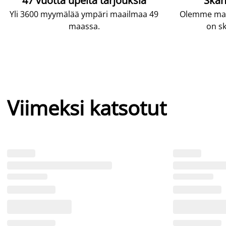
47 vuotta upeita tarjouksia
Skan
Yli 3600 myymälää ympäri maailmaa 49
Olemme maai
maassa.
on sk
Viimeksi katsotut