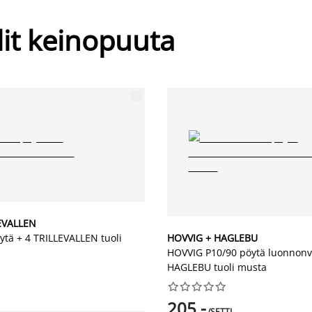
lit keinopuuta
LEVALLEN
ytä + 4 TRILLEVALLEN tuoli
HOVVIG + HAGLEBU
HOVVIG P10/90 pöytä luonnonv
HAGLEBU tuoli musta










205,-
/SETTI