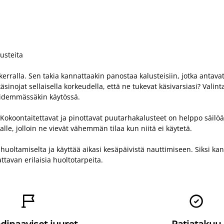
usteita
erralla. Sen takia kannattaakin panostaa kalusteisiin, jotka antavat 
inojat sellaisella korkeudella, että ne tukevat käsivarsiasi? Valin
 pidemmässäkin käytössä.
Kokoontaitettavat ja pinottavat puutarhakalusteet on helppo säilöä ja
lle, jolloin ne vievät vähemmän tilaa kun niitä ei käytetä.
 huoltamiselta ja käyttää aikasi kesäpäivistä nauttimiseen. Siksi ka
attavan erilaisia huoltotarpeita.

