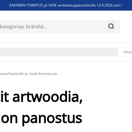
ILMAINEN TOIMITUS yli 500€ verkkokauppaostoksille 12.8.2026 asti

Parempiin uniin - Säästä jopa 60%


Sijauspatjoja - Säästä jopa 60%

Jenkkisänkyjä - Säästä jopa 60%

Inspi
uutarhapöydät ja -tuolit keinopuuta
it artwoodia,
a on panostus