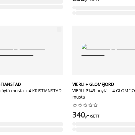
STIANSTAD
VIERLI + GLOMFJORD
pöytä musta + 4 KRISTIANSTAD
VIERLI P149 pöytä + 4 GLOMFJO
musta










340,-
/SETTI