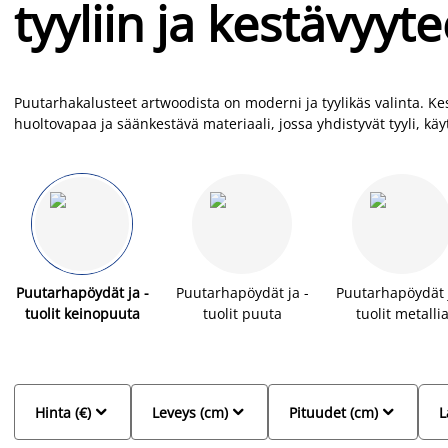
tyyliin ja kestävyyt
Puutarhakalusteet artwoodista on moderni ja tyylikäs valinta. 
huoltovapaa ja säänkestävä materiaali, jossa yhdistyvät tyyli, käyt
sietää jään, lumen, sateen ja suoran auringonvalon. Artwood-kalu
on helppo puhdistaa vedellä ja saippualla. Puutarhakalustesetit u
löydät JYSKistä edulliseen hintaan ja laajasta valikoimasta.
Puutarhapöydät ja -
Puutarhapöydät ja -
Puutarhapöydät j
tuolit keinopuuta
tuolit puuta
tuolit metalli



Hinta (€)
Leveys (cm)
Pituudet (cm)
L