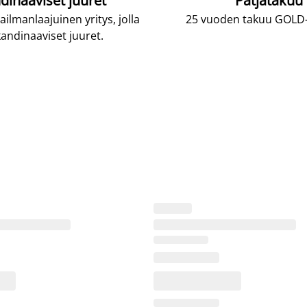
dinaaviset juuret
Patjatakuu
lmanlaajuinen yritys, jolla
25 vuoden takuu GOLD-p
andinaaviset juuret.