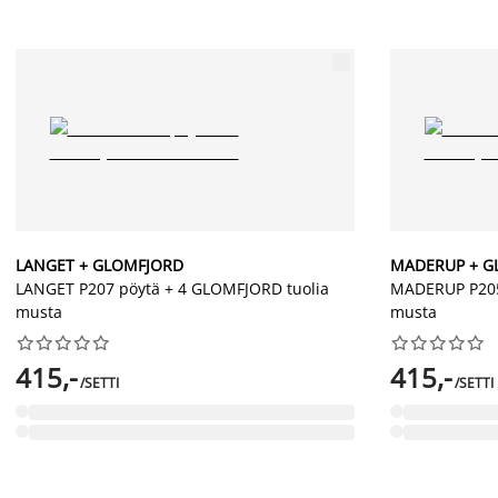
LANGET + GLOMFJORD
MADERUP + G
LANGET P207 pöytä + 4 GLOMFJORD tuolia
MADERUP P205
musta
musta




















415,-
415,-
/SETTI
/SETTI