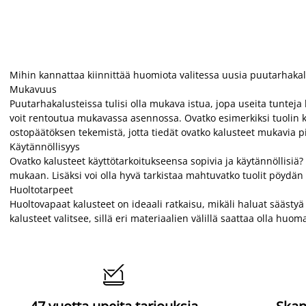
Mihin kannattaa kiinnittää huomiota valitessa uusia puutarhakal
Mukavuus
Puutarhakalusteissa tulisi olla mukava istua, jopa useita tunteja k
voit rentoutua mukavassa asennossa. Ovatko esimerkiksi tuolin käs
ostopäätöksen tekemistä, jotta tiedät ovatko kalusteet mukavia
Käytännöllisyys
Ovatko kalusteet käyttötarkoitukseensa sopivia ja käytännöllisiä? 
mukaan. Lisäksi voi olla hyvä tarkistaa mahtuvatko tuolit pöydän a
Huoltotarpeet
Huoltovapaat kalusteet on ideaali ratkaisu, mikäli haluat säästyä
kalusteet valitsee, sillä eri materiaalien välillä saattaa olla huom
