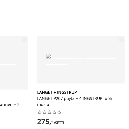
LANGET + INGSTRUP
LANGET P207 pöytä + 4 INGSTRUP tuoli
ärinen + 2
musta










275,-
/SETTI