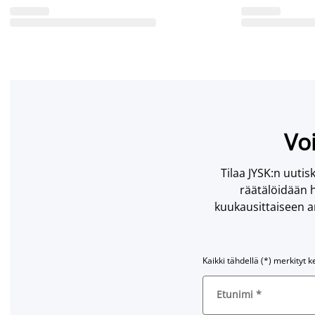
Voi
Tilaa JYSK:n uutisk
räätälöidään h
kuukausittaiseen ar
Kaikki tähdellä (*) merkityt k
Etunimi
*