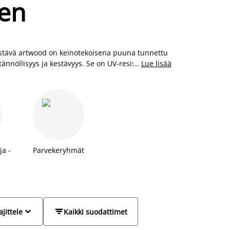
een
Kestävä artwood on keinotekoisena puuna tunnettu
ännöllisyys ja kestävyys. Se on UV-resistentti ja
...
Lue lisää
steitamme voit siis pitää ulkona huoletta, ja ne
los polyrottinkista, metallista ja artwoodista
a -
Parvekeryhmät
a


ajittele
Kaikki suodattimet