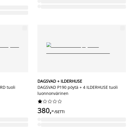
DAGSVAD + ILDERHUSE
RD tuoli
DAGSVAD P190 pöytä + 4 ILDERHUSE tuoli
luonnonvärinen










380,-
/SETTI