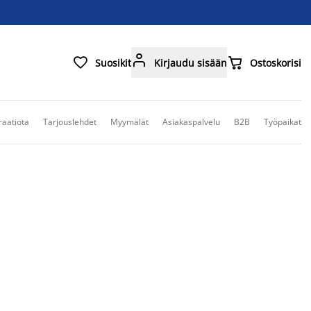



Suosikit
Kirjaudu sisään
Ostoskorisi
raatiota
Tarjouslehdet
Myymälät
Asiakaspalvelu
B2B
Työpaikat