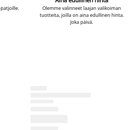
Aina edullinen hinta
atjoille.
Olemme valinneet laajan valikoiman
tuotteita, joilla on aina edullinen hinta.
Joka päivä.