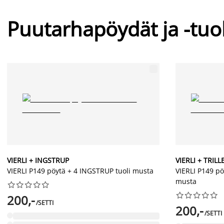
Puutarhapöydät ja -tuo
VIERLI + INGSTRUP
VIERLI + TRIL
VIERLI P149 pöytä + 4 INGSTRUP tuoli musta
VIERLI P149 pö
musta




















200,-
/SETTI
200,-
/SETTI