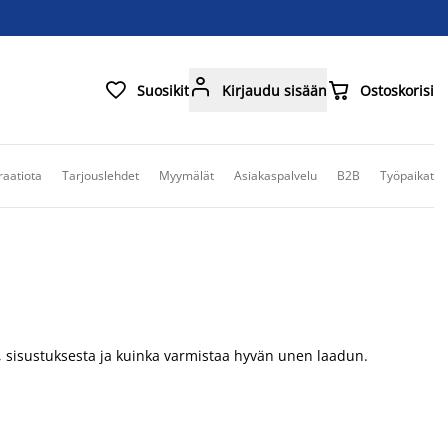



Suosikit
Kirjaudu sisään
Ostoskorisi
raatiota
Tarjouslehdet
Myymälät
Asiakaspalvelu
B2B
Työpaikat
ä, sisustuksesta ja kuinka varmistaa hyvän unen laadun.