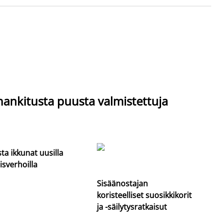
hankitusta puusta valmistettuja
sta ikkunat uusilla
isverhoilla
Sisäänostajan
koristeelliset suosikkikorit
ja -säilytysratkaisut