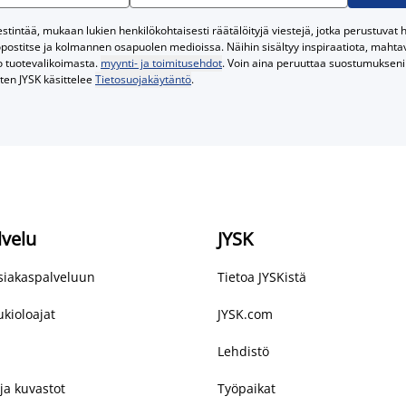
tintää, mukaan lukien henkilökohtaisesti räätälöityjä viestejä, jotka perustuvat he
postitse ja kolmannen osapuolen medioissa. Näihin sisältyy inspiraatiota, mahtavi
o tuotevalikoimasta.
myynti- ja toimitusehdot
. Voin aina peruuttaa suostumukseni 
iten JYSK käsittelee
Tietosuojakäytäntö
.
lvelu
JYSK
asiakaspalveluun
Tietoa JYSKistä
kioloajat
JYSK.com
Lehdistö
ja kuvastot
Työpaikat