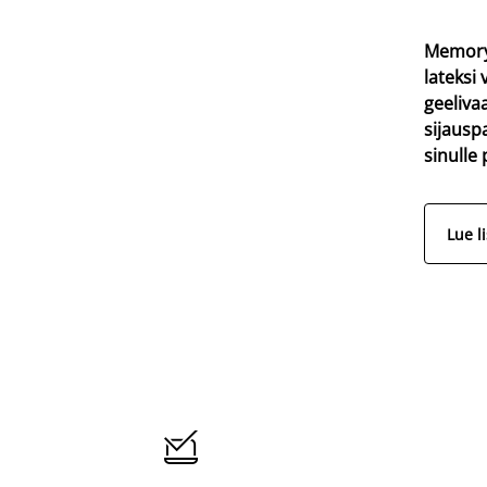
Memory
lateksi 
geeliva
sijausp
sinulle
Lue l
