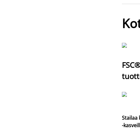
Kot
FSC® 
tuott
Stailaa 
-kasveil