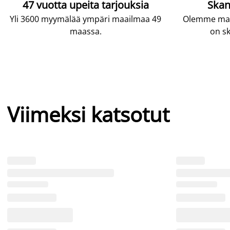
47 vuotta upeita tarjouksia
Skan
Yli 3600 myymälää ympäri maailmaa 49
Olemme maai
maassa.
on sk
Viimeksi katsotut