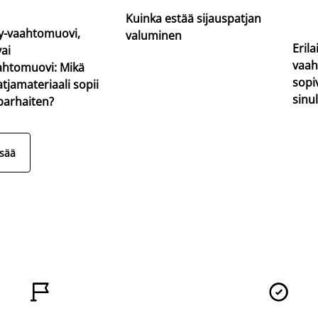
Kuinka estää sijauspatjan
-vaahtomuovi,
valuminen
Erila
vai
vaah
ahtomuovi: Mikä
sopi
atjamateriaali sopii
sinul
 parhaiten?
isää

