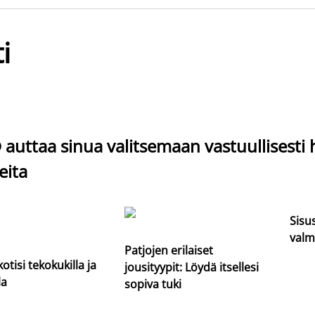
i
auttaa sinua valitsemaan vastuullisesti 
eita
Sisu
valm
Patjojen erilaiset
kotisi tekokukilla ja
jousityypit: Löydä itsellesi
la
sopiva tuki