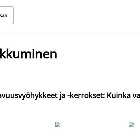
isää
kkuminen
uusvyöhykkeet ja -kerrokset: Kuinka val