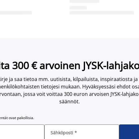
ta 300 € arvoinen JYSK-lahjako
irje ja saa tietoa mm. uutisista, kilpailuista, inspiraatiosta ja
enkilökohtaisten tietojesi mukaan. Hyväksyessäsi ehdot osa
vontaan, jossa voit voittaa 300 euron arvoisen JYSK-lahjakor
säännöt.
entät ovat pakollisia.
Sähköposti
*