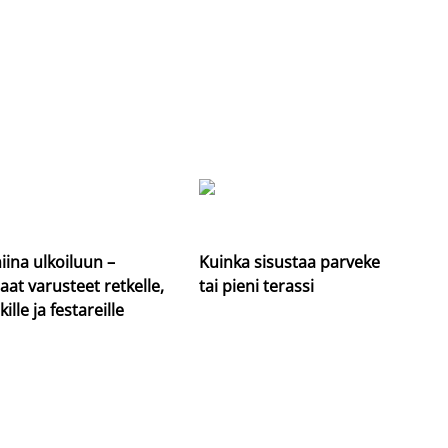
iina ulkoiluun –
Kuinka sisustaa parveke
aat varusteet retkelle,
tai pieni terassi
kille ja festareille