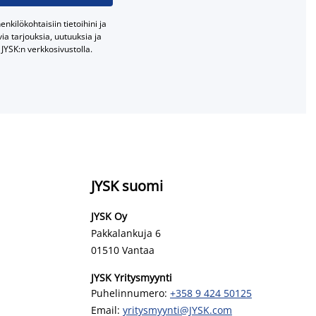
nkilökohtaisiin tietoihini ja
a tarjouksia, uutuuksia ja
JYSK:n verkkosivustolla.
JYSK suomi
JYSK Oy
Pakkalankuja 6
01510 Vantaa
JYSK Yritysmyynti
Puhelinnumero:
+358 9 424 50125
Email:
yritysmyynti@JYSK.com