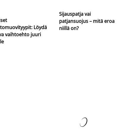
Sijauspatja vai
iset
patjansuojus – mitä eroa
tomuovityypit: Löydä
niillä on?
va vaihtoehto juuri
le
