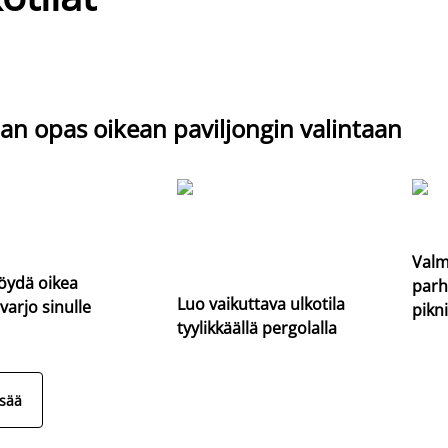
an opas oikean paviljongin valintaan
Valm
öydä oikea
parh
Luo vaikuttava ulkotila
varjo sinulle
pikni
tyylikkäällä pergolalla
isää