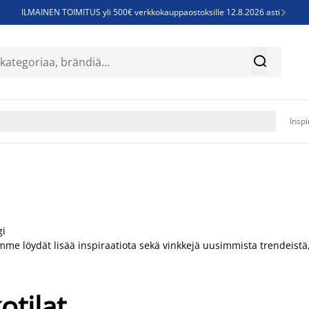
ILMAINEN TOIMITUS yli 500€ verkkokauppaostoksille 12.8.2026 asti

Parempiin uniin - Säästä jopa 60%


Sijauspatjoja - Säästä jopa 60%

Jenkkisänkyjä - Säästä jopa 60%

Inspi
gi
mme löydät lisää inspiraatiota sekä vinkkejä uusimmista trendeist
otilat