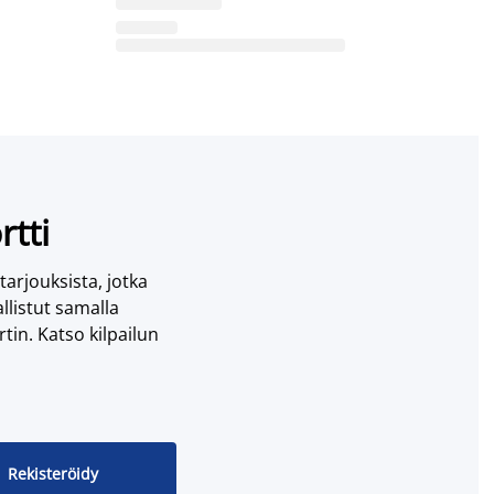
rtti
 tarjouksista, jotka
llistut samalla
tin. Katso kilpailun
Rekisteröidy