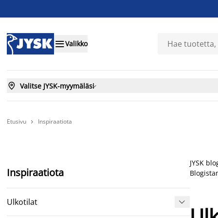

Valikko

Valitse JYSK-myymäläsi

Etusivu
Inspiraatiota

JYSK blo
Inspiraatiota
Blogista
Ulkotilat

Ulk