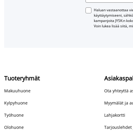
Haluan vastaanottaa vies
käyttäytymiseeni, sähkö
kampanjoita JYSK:n kok
Voin lukea lisää siitä, m
Tuoteryhmät
Asiakaspa
Makuuhuone
Ota yhteyttä 
Kylpyhuone
Myymälät ja au
Työhuone
Lahjakortti
Olohuone
Tarjouslehdet 