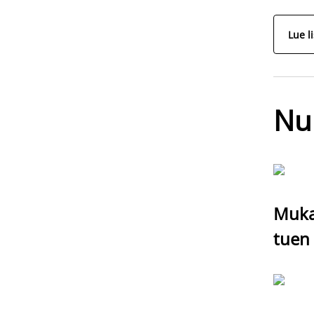
Lue l
Nu
Mukav
tuen