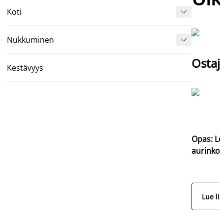
Koti

Nukkuminen

Ostaj
Kestävyys
Opas: L
aurinko
Lue l