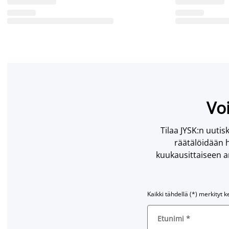
Voi
Tilaa JYSK:n uutisk
räätälöidään h
kuukausittaiseen ar
Kaikki tähdellä (*) merkityt k
Etunimi
*