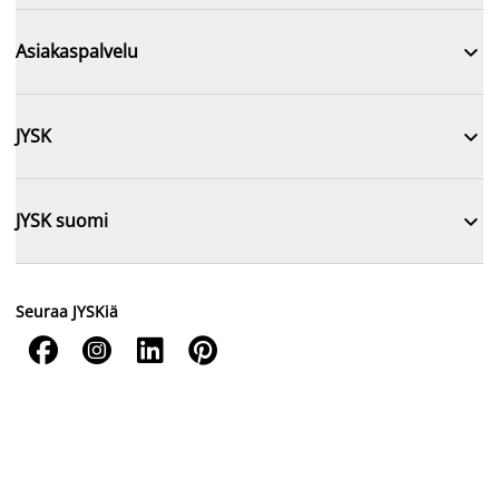

Asiakaspalvelu

JYSK

JYSK suomi
Seuraa JYSKiä



