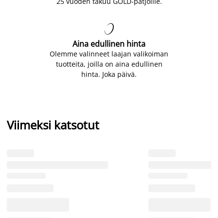
25 vuoden takuu GOLD-patjoille.

Aina edullinen hinta
Olemme valinneet laajan valikoiman
tuotteita, joilla on aina edullinen
hinta. Joka päivä.
Viimeksi katsotut