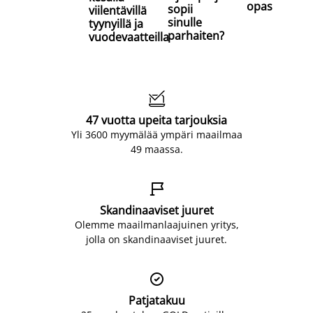
opas
sopii
viilentävillä
sinulle
tyynyillä ja
parhaiten?
vuodevaatteilla

47 vuotta upeita tarjouksia
Yli 3600 myymälää ympäri maailmaa
49 maassa.

Skandinaaviset juuret
Olemme maailmanlaajuinen yritys,
jolla on skandinaaviset juuret.

Patjatakuu