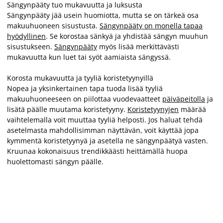
Sängynpääty tuo mukavuutta ja luksusta
Sängynpääty jää usein huomiotta, mutta se on tärkeä osa
makuuhuoneen sisustusta.
Sängynpääty on monella tapaa
hyödyllinen
. Se korostaa sänkyä ja yhdistää sängyn muuhun
sisustukseen.
Sängynpääty
myös lisää merkittävästi
mukavuutta kun luet tai syöt aamiaista sängyssä.
Korosta mukavuutta ja tyyliä koristetyynyillä
Nopea ja yksinkertainen tapa tuoda lisää tyyliä
makuuhuoneeseen on piilottaa vuodevaatteet
päiväpeitolla
ja
lisätä päälle muutama koristetyyny.
Koristetyynyjen
määrää
vaihtelemalla voit muuttaa tyyliä helposti. Jos haluat tehdä
asetelmasta mahdollisimman näyttävän, voit käyttää jopa
kymmentä koristetyynyä ja asetella ne sängynpäätyä vasten.
Kruunaa kokonaisuus trendikkäästi heittämällä huopa
huolettomasti sängyn päälle.