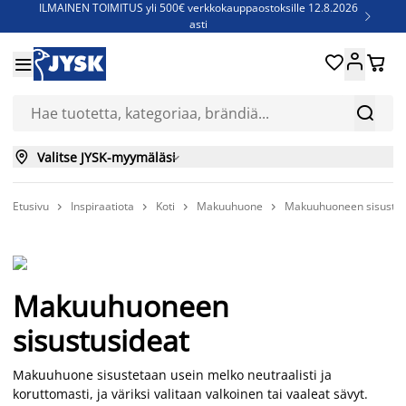
ILMAINEN TOIMITUS yli 500€ verkkokauppaostoksille 12.8.2026

asti
Parempiin uniin - Säästä jopa 60%





Sijauspatjoja - Säästä jopa 60%


Jenkkisänkyjä - Säästä jopa 60%


Valitse JYSK-myymäläsi

Etusivu
Inspiraatiota
Koti
Makuuhuone
Makuuhuoneen sisustus




Makuuhuoneen
sisustusideat
Makuuhuone sisustetaan usein melko neutraalisti ja
koruttomasti, ja väriksi valitaan valkoinen tai vaaleat sävyt.