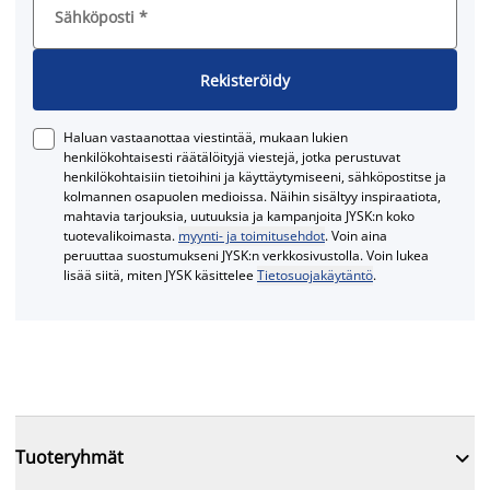
Sähköposti
*
Rekisteröidy
Haluan vastaanottaa viestintää, mukaan lukien
henkilökohtaisesti räätälöityjä viestejä, jotka perustuvat
henkilökohtaisiin tietoihini ja käyttäytymiseeni, sähköpostitse ja
kolmannen osapuolen medioissa. Näihin sisältyy inspiraatiota,
mahtavia tarjouksia, uutuuksia ja kampanjoita JYSK:n koko
tuotevalikoimasta.
myynti- ja toimitusehdot
. Voin aina
peruuttaa suostumukseni JYSK:n verkkosivustolla. Voin lukea
lisää siitä, miten JYSK käsittelee
Tietosuojakäytäntö
.

Tuoteryhmät