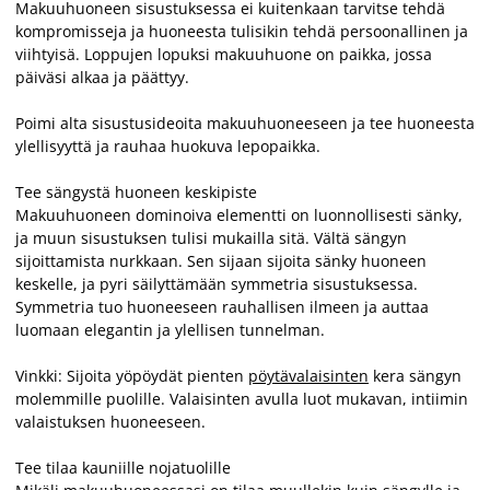
Makuuhuoneen sisustuksessa ei kuitenkaan tarvitse tehdä
kompromisseja ja huoneesta tulisikin tehdä persoonallinen ja
viihtyisä. Loppujen lopuksi makuuhuone on paikka, jossa
päiväsi alkaa ja päättyy.
Poimi alta sisustusideoita makuuhuoneeseen ja tee huoneesta
ylellisyyttä ja rauhaa huokuva lepopaikka.
Tee sängystä huoneen keskipiste
Makuuhuoneen dominoiva elementti on luonnollisesti sänky,
ja muun sisustuksen tulisi mukailla sitä. Vältä sängyn
sijoittamista nurkkaan. Sen sijaan sijoita sänky huoneen
keskelle, ja pyri säilyttämään symmetria sisustuksessa.
Symmetria tuo huoneeseen rauhallisen ilmeen ja auttaa
luomaan elegantin ja ylellisen tunnelman.
Vinkki: Sijoita yöpöydät pienten
pöytävalaisinten
kera sängyn
molemmille puolille. Valaisinten avulla luot mukavan, intiimin
valaistuksen huoneeseen.
Tee tilaa kauniille nojatuolille