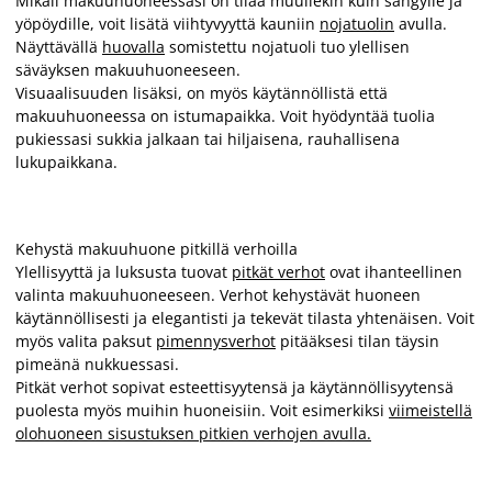
Mikäli makuuhuoneessasi on tilaa muullekin kuin sängylle ja
yöpöydille, voit lisätä viihtyvyyttä kauniin
nojatuolin
avulla.
Näyttävällä
huovalla
somistettu nojatuoli tuo ylellisen
säväyksen makuuhuoneeseen.
Visuaalisuuden lisäksi, on myös käytännöllistä että
makuuhuoneessa on istumapaikka. Voit hyödyntää tuolia
pukiessasi sukkia jalkaan tai hiljaisena, rauhallisena
lukupaikkana.
Kehystä makuuhuone pitkillä verhoilla
Ylellisyyttä ja luksusta tuovat
pitkät verhot
ovat ihanteellinen
valinta makuuhuoneeseen. Verhot kehystävät huoneen
käytännöllisesti ja elegantisti ja tekevät tilasta yhtenäisen. Voit
myös valita paksut
pimennysverhot
pitääksesi tilan täysin
pimeänä nukkuessasi.
Pitkät verhot sopivat esteettisyytensä ja käytännöllisyytensä
puolesta myös muihin huoneisiin. Voit esimerkiksi
viimeistellä
olohuoneen sisustuksen pitkien verhojen avulla.