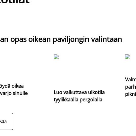
an opas oikean paviljongin valintaan
Valm
öydä oikea
parh
Luo vaikuttava ulkotila
varjo sinulle
pikni
tyylikkäällä pergolalla
isää