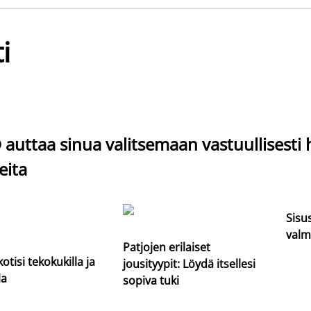
i
auttaa sinua valitsemaan vastuullisesti 
eita
Sisu
valm
Patjojen erilaiset
kotisi tekokukilla ja
jousityypit: Löydä itsellesi
la
sopiva tuki