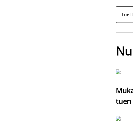
Lue l
Nu
Mukav
tuen