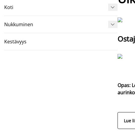
Koti

Nukkuminen

Ostaj
Kestävyys
Opas: L
aurinko
Lue l