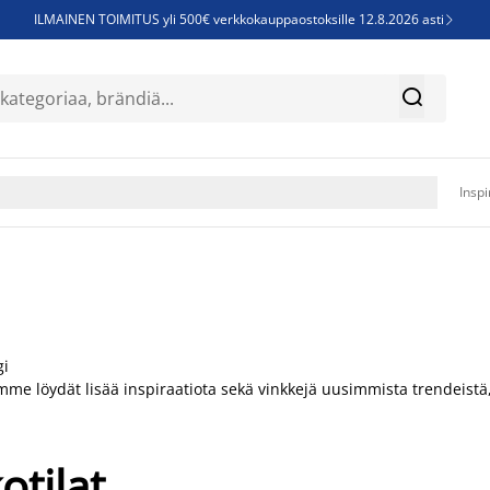
ILMAINEN TOIMITUS yli 500€ verkkokauppaostoksille 12.8.2026 asti

Parempiin uniin - Säästä jopa 60%


Sijauspatjoja - Säästä jopa 60%

Jenkkisänkyjä - Säästä jopa 60%

Inspi
gi
mme löydät lisää inspiraatiota sekä vinkkejä uusimmista trendeist
otilat