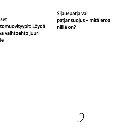
Sijauspatja vai
iset
patjansuojus – mitä eroa
tomuovityypit: Löydä
niillä on?
va vaihtoehto juuri
le
