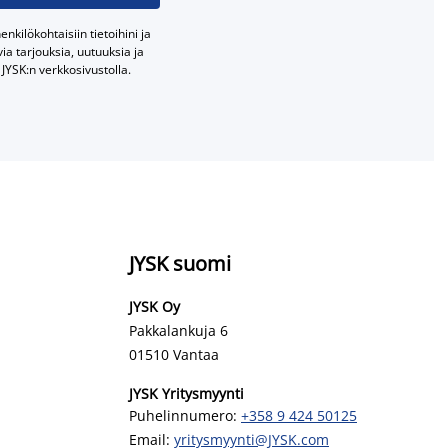
nkilökohtaisiin tietoihini ja
a tarjouksia, uutuuksia ja
JYSK:n verkkosivustolla.
JYSK suomi
JYSK Oy
Pakkalankuja 6
01510 Vantaa
JYSK Yritysmyynti
Puhelinnumero:
+358 9 424 50125
Email:
yritysmyynti@JYSK.com