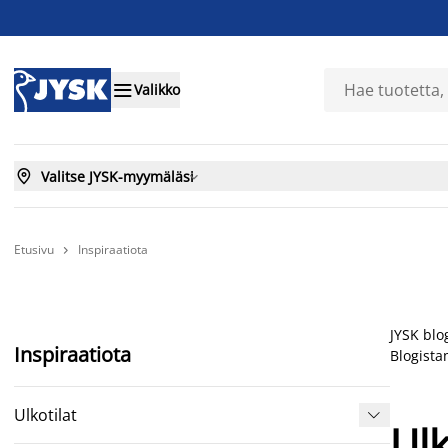

Valikko

Valitse JYSK-myymäläsi

Etusivu
Inspiraatiota

JYSK blo
Inspiraatiota
Blogista
Ulkotilat

Ulk