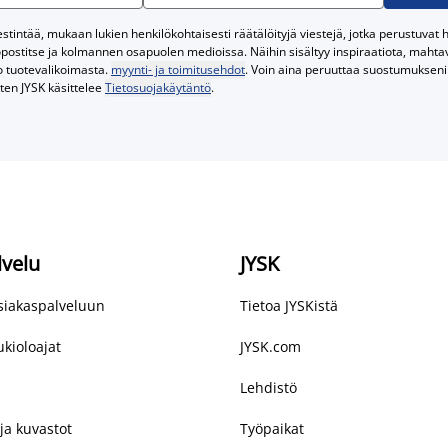
tintää, mukaan lukien henkilökohtaisesti räätälöityjä viestejä, jotka perustuvat he
postitse ja kolmannen osapuolen medioissa. Näihin sisältyy inspiraatiota, mahtavi
o tuotevalikoimasta.
myynti- ja toimitusehdot
. Voin aina peruuttaa suostumukseni 
iten JYSK käsittelee
Tietosuojakäytäntö
.
lvelu
JYSK
asiakaspalveluun
Tietoa JYSKistä
kioloajat
JYSK.com
Lehdistö
ja kuvastot
Työpaikat