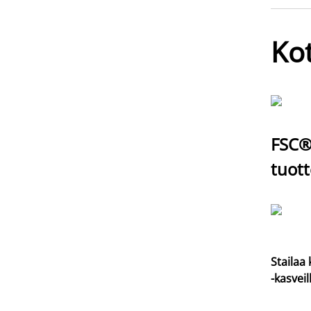
Kot
FSC® 
tuott
Stailaa 
-kasveil