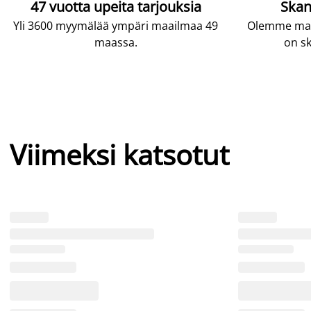
47 vuotta upeita tarjouksia
Skan
Yli 3600 myymälää ympäri maailmaa 49
Olemme maai
maassa.
on sk
Viimeksi katsotut