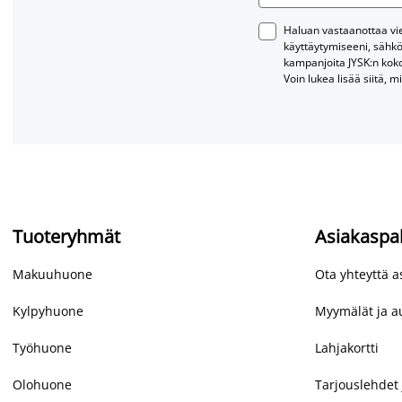
Haluan vastaanottaa vies
käyttäytymiseeni, sähkö
kampanjoita JYSK:n kok
Voin lukea lisää siitä, m
Tuoteryhmät
Asiakaspa
Makuuhuone
Ota yhteyttä 
Kylpyhuone
Myymälät ja au
Työhuone
Lahjakortti
Olohuone
Tarjouslehdet 