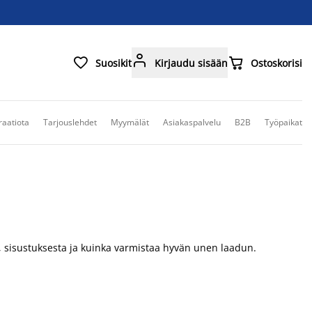



Suosikit
Kirjaudu sisään
Ostoskorisi
raatiota
Tarjouslehdet
Myymälät
Asiakaspalvelu
B2B
Työpaikat
ä, sisustuksesta ja kuinka varmistaa hyvän unen laadun.