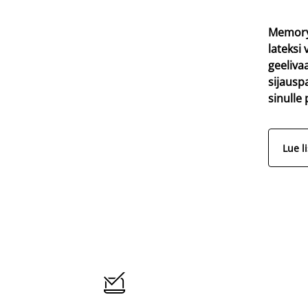
Memory
lateksi 
geeliva
sijausp
sinulle
Lue l
