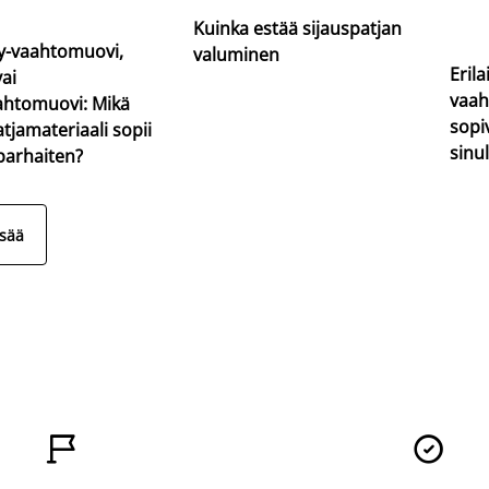
Kuinka estää sijauspatjan
-vaahtomuovi,
valuminen
Erila
vai
vaah
ahtomuovi: Mikä
sopi
atjamateriaali sopii
sinul
 parhaiten?
isää

