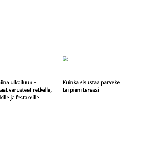
iina ulkoiluun –
Kuinka sisustaa parveke
aat varusteet retkelle,
tai pieni terassi
kille ja festareille