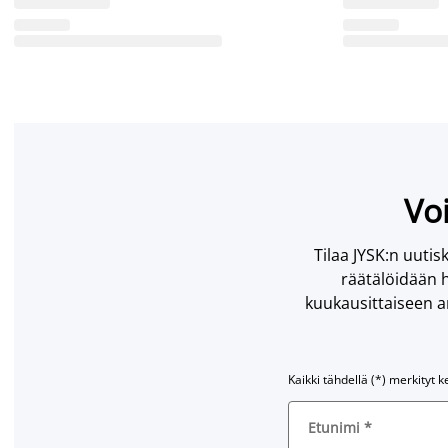
Voi
Tilaa JYSK:n uutisk
räätälöidään h
kuukausittaiseen ar
Kaikki tähdellä (*) merkityt k
Etunimi
*