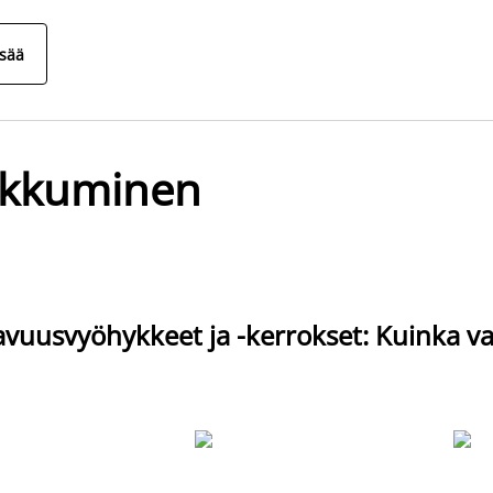
isää
kkuminen
uusvyöhykkeet ja -kerrokset: Kuinka val