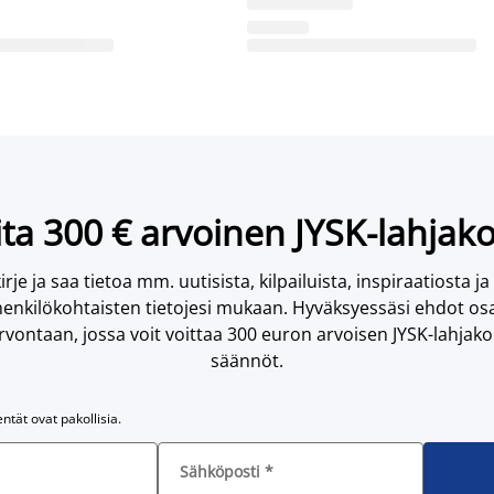
ta 300 € arvoinen JYSK-lahjako
irje ja saa tietoa mm. uutisista, kilpailuista, inspiraatiosta ja
enkilökohtaisten tietojesi mukaan. Hyväksyessäsi ehdot osa
vontaan, jossa voit voittaa 300 euron arvoisen JYSK-lahjakor
säännöt.
entät ovat pakollisia.
Sähköposti
*