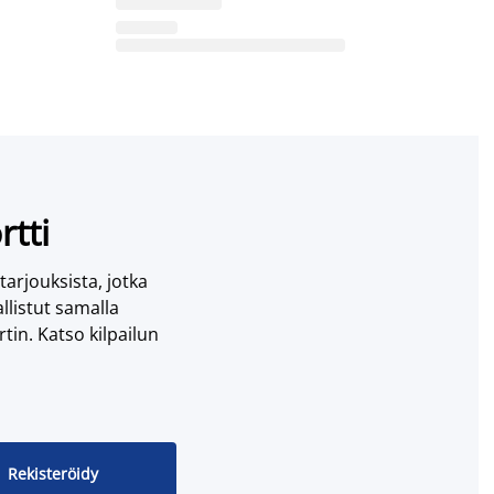
rtti
 tarjouksista, jotka
llistut samalla
tin. Katso kilpailun
Rekisteröidy