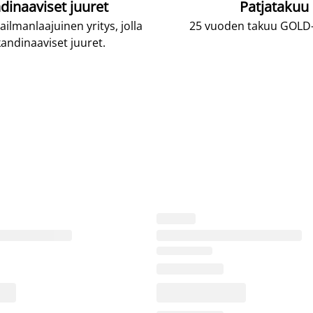
dinaaviset juuret
Patjatakuu
lmanlaajuinen yritys, jolla
25 vuoden takuu GOLD-p
andinaaviset juuret.