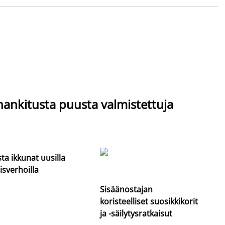
hankitusta puusta valmistettuja
sta ikkunat uusilla
isverhoilla
Sisäänostajan
koristeelliset suosikkikorit
ja -säilytysratkaisut