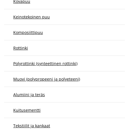
Kovapuu
Keinotekoinen puu
Komposiittipuu
Rottinki
Polyrottinki (synteettinen rottinki)
Muovi (polypropeeni ja polyeteeni)
Alumiini ja teräs
Kuitusementti
Tekstiilit ja kankaat