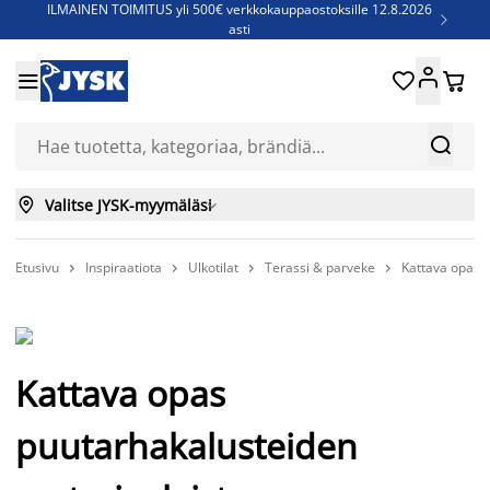
ILMAINEN TOIMITUS yli 500€ verkkokauppaostoksille 12.8.2026

asti
Parempiin uniin - Säästä jopa 60%





Sijauspatjoja - Säästä jopa 60%

Jenkkisänkyjä - Säästä jopa 60%



Valitse JYSK-myymäläsi

Etusivu
Inspiraatiota
Ulkotilat
Terassi & parveke
Kattava opas 




Kattava opas
puutarhakalusteiden