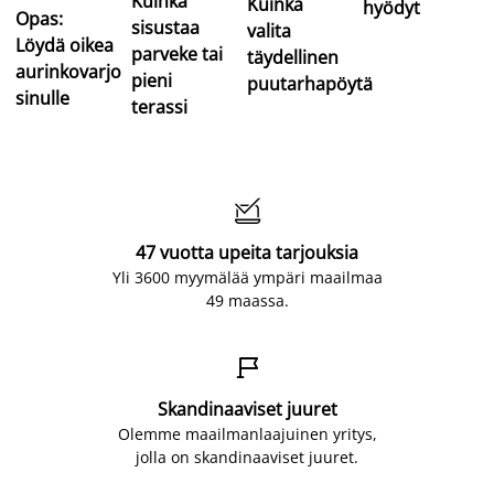
Kuinka
Kuinka
hyödyt
Opas:
sisustaa
valita
Löydä oikea
parveke tai
täydellinen
aurinkovarjo
pieni
puutarhapöytä
sinulle
terassi

47 vuotta upeita tarjouksia
Yli 3600 myymälää ympäri maailmaa
49 maassa.

Skandinaaviset juuret
Olemme maailmanlaajuinen yritys,
jolla on skandinaaviset juuret.