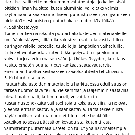
Harkitse, valitsetko mieluummin vaihtoehtoja, jotka kestävät
pitkään ilman huoltoa, kuten alumiinia, vai oletko valmis
käyttämään aikaa säännölliseen puhdistukseen ja öljyämiseen
pidentääksesi puisten puutarhakalusteiden käyttöikää.
4. Säänkestävyys
Toinen tärkeä näkökohta puutarhakalusteiden materiaaleille
on säänkestävyys, sillä ulkokalusteet ovat jatkuvasti alttiina
auringonvalolle, sateelle, tuulelle ja lämpötilan vaihteluille.
Erilaiset vaihtoehdot, kuten tiikki, polyrottinki ja alumiini
voivat tarjota erinomaisen sään ja UV-kestävyyden, kun taas
käsittelemätön puu tai tietyt kankaat saattavat tarvita
enemmän huoltoa kestääkseen sääolosuhteita tehokkaasti.
5. Kohtuuhintaisuus
Puutarhakalusteiden materiaaleja harkittaessa edullisuus on
tärkeä huomioitava tekijä. Yleisemmät ja laajemmin saatavilla
olevat materiaalit, kuten muovit, voivat tarjota
kustannustehokkaita vaihtoehtoja ulkokalusteisiin, ja ne ovat
yleensä erittäin kestäviä ja säänkestäviä. Tämä tekee niistä
käytännöllisen valinnan budjettitietoiselle henkilölle.
Asteikon toisessa päässä on kovapuista, kuten tiikistä
valmistetut puutarhakalusteet, on tullut yhä harvinaisempia
materiaaleja ja sen seurauksena usein kalliimpia. Kun valitset