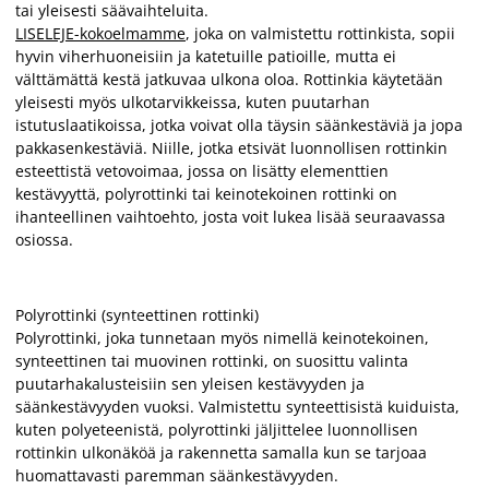
tai yleisesti säävaihteluita.
LISELEJE-kokoelmamme
, joka on valmistettu rottinkista, sopii
hyvin viherhuoneisiin ja katetuille patioille, mutta ei
välttämättä kestä jatkuvaa ulkona oloa. Rottinkia käytetään
yleisesti myös ulkotarvikkeissa, kuten puutarhan
istutuslaatikoissa, jotka voivat olla täysin säänkestäviä ja jopa
pakkasenkestäviä. Niille, jotka etsivät luonnollisen rottinkin
esteettistä vetovoimaa, jossa on lisätty elementtien
kestävyyttä, polyrottinki tai keinotekoinen rottinki on
ihanteellinen vaihtoehto, josta voit lukea lisää seuraavassa
osiossa.
Polyrottinki (synteettinen rottinki)
Polyrottinki, joka tunnetaan myös nimellä keinotekoinen,
synteettinen tai muovinen rottinki, on suosittu valinta
puutarhakalusteisiin sen yleisen kestävyyden ja
säänkestävyyden vuoksi. Valmistettu synteettisistä kuiduista,
kuten polyeteenistä, polyrottinki jäljittelee luonnollisen
rottinkin ulkonäköä ja rakennetta samalla kun se tarjoaa
huomattavasti paremman säänkestävyyden.