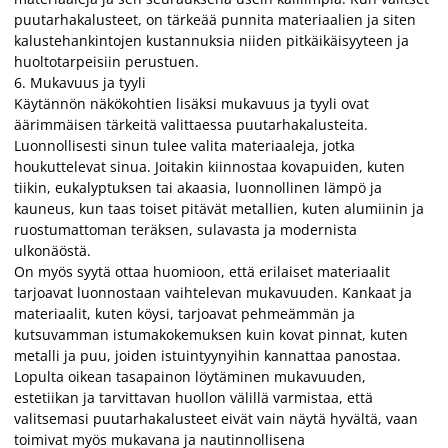
puutarhakalusteet, on tärkeää punnita materiaalien ja siten
kalustehankintojen kustannuksia niiden pitkäikäisyyteen ja
huoltotarpeisiin perustuen.
6. Mukavuus ja tyyli
Käytännön näkökohtien lisäksi mukavuus ja tyyli ovat
äärimmäisen tärkeitä valittaessa puutarhakalusteita.
Luonnollisesti sinun tulee valita materiaaleja, jotka
houkuttelevat sinua. Joitakin kiinnostaa kovapuiden, kuten
tiikin, eukalyptuksen tai akaasia, luonnollinen lämpö ja
kauneus, kun taas toiset pitävät metallien, kuten alumiinin ja
ruostumattoman teräksen, sulavasta ja modernista
ulkonäöstä.
On myös syytä ottaa huomioon, että erilaiset materiaalit
tarjoavat luonnostaan vaihtelevan mukavuuden. Kankaat ja
materiaalit, kuten köysi, tarjoavat pehmeämmän ja
kutsuvamman istumakokemuksen kuin kovat pinnat, kuten
metalli ja puu, joiden istuintyynyihin kannattaa panostaa.
Lopulta oikean tasapainon löytäminen mukavuuden,
estetiikan ja tarvittavan huollon välillä varmistaa, että
valitsemasi puutarhakalusteet eivät vain näytä hyvältä, vaan
toimivat myös mukavana ja nautinnollisena