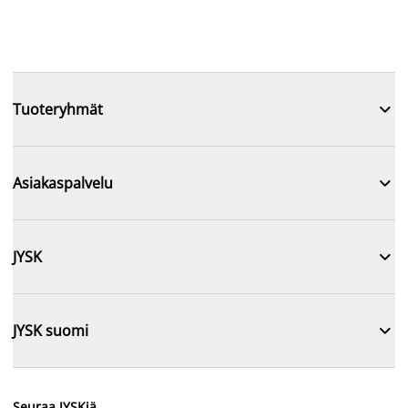

Tuoteryhmät

Asiakaspalvelu

JYSK

JYSK suomi
Seuraa JYSKiä