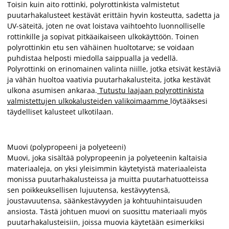
Toisin kuin aito rottinki, polyrottinkista valmistetut
puutarhakalusteet kestävät erittäin hyvin kosteutta, sadetta ja
UV-säteitä, joten ne ovat loistava vaihtoehto luonnolliselle
rottinkille ja sopivat pitkäaikaiseen ulkokäyttöön. Toinen
polyrottinkin etu sen vähäinen huoltotarve; se voidaan
puhdistaa helposti miedolla saippualla ja vedellä.
Polyrottinki on erinomainen valinta niille, jotka etsivät kestäviä
ja vähän huoltoa vaativia puutarhakalusteita, jotka kestävät
ulkona asumisen ankaraa.
Tutustu laajaan polyrottinkista
valmistettujen ulkokalusteiden valikoimaamme
löytääksesi
täydelliset kalusteet ulkotilaan.
Muovi (polypropeeni ja polyeteeni)
Muovi, joka sisältää polypropeenin ja polyeteenin kaltaisia
materiaaleja, on yksi yleisimmin käytetyistä materiaaleista
monissa puutarhakalusteissa ja muitta puutarhatuotteissa
sen poikkeuksellisen lujuutensa, kestävyytensä,
joustavuutensa, säänkestävyyden ja kohtuuhintaisuuden
ansiosta. Tästä johtuen muovi on suosittu materiaali myös
puutarhakalusteisiin, joissa muovia käytetään esimerkiksi