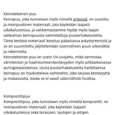
Keinotekoinen puu
Keinopuu, joka tunnetaan myös nimellä
artwood
, on suosittu
ja monipuolinen materiaali, jota käytetään laajasti
ulkokalusteissa, ja valikoimastamme löydät myös laajan
valikoiman keinopuusta valmistettuja puutarhakalusteita.
Tämä kestävä materiaali koostuu pääasiassa polystyreenistä ja
se on suunniteltu jäljittelemään luonnollisen puun ulkonäköä
ja rakennetta.
Keinotekoinen puu on usein UV-suojattu, mikä varmistaa
värinkeston ja haalistumisenkestävyyden myös pitkäaikaisessa
auringonpaisteessa. Uusia puutarhakalusteita harkittaessa
keinopuu on houkutteleva vaihtoehto, joka tarjoaa kestävyyttä
ja mukavuutta, koska se ei vaadi säännöllistä huoltoa.
Komposiittipuu
Komposiittipuu, joka tunnetaan myös nimellä komposiitti, on
monipuolinen materiaali, jota käytetään laajasti
ulkokalusteissa sekä terassien, lautojen ja aitojen