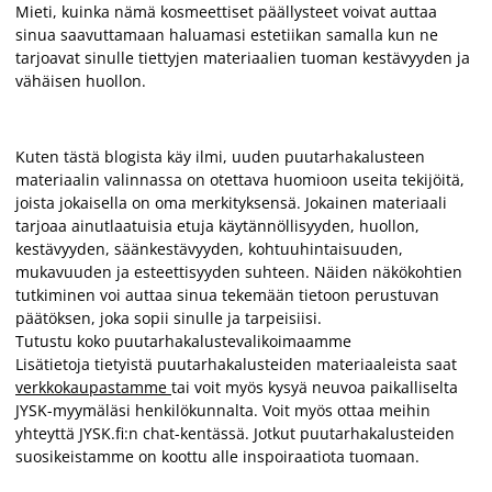
Mieti, kuinka nämä kosmeettiset päällysteet voivat auttaa
sinua saavuttamaan haluamasi estetiikan samalla kun ne
tarjoavat sinulle tiettyjen materiaalien tuoman kestävyyden ja
vähäisen huollon.
Kuten tästä blogista käy ilmi, uuden puutarhakalusteen
materiaalin valinnassa on otettava huomioon useita tekijöitä,
joista jokaisella on oma merkityksensä. Jokainen materiaali
tarjoaa ainutlaatuisia etuja käytännöllisyyden, huollon,
kestävyyden, säänkestävyyden, kohtuuhintaisuuden,
mukavuuden ja esteettisyyden suhteen. Näiden näkökohtien
tutkiminen voi auttaa sinua tekemään tietoon perustuvan
päätöksen, joka sopii sinulle ja tarpeisiisi.
Tutustu koko puutarhakalustevalikoimaamme
Lisätietoja tietyistä puutarhakalusteiden materiaaleista saat
verkkokaupastamme
tai voit myös kysyä neuvoa paikalliselta
JYSK-myymäläsi henkilökunnalta. Voit myös ottaa meihin
yhteyttä JYSK.fi:n chat-kentässä. Jotkut puutarhakalusteiden
suosikeistamme on koottu alle inspoiraatiota tuomaan.