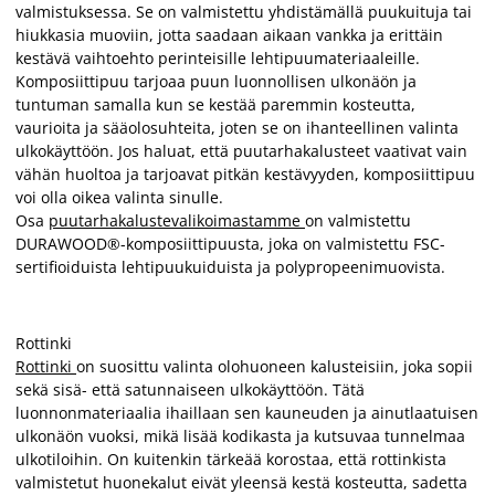
valmistuksessa. Se on valmistettu yhdistämällä puukuituja tai
hiukkasia muoviin, jotta saadaan aikaan vankka ja erittäin
kestävä vaihtoehto perinteisille lehtipuumateriaaleille.
Komposiittipuu tarjoaa puun luonnollisen ulkonäön ja
tuntuman samalla kun se kestää paremmin kosteutta,
vaurioita ja sääolosuhteita, joten se on ihanteellinen valinta
ulkokäyttöön. Jos haluat, että puutarhakalusteet vaativat vain
vähän huoltoa ja tarjoavat pitkän kestävyyden, komposiittipuu
voi olla oikea valinta sinulle.
Osa
puutarhakalustevalikoimastamme
on valmistettu
DURAWOOD®-komposiittipuusta, joka on valmistettu FSC-
sertifioiduista lehtipuukuiduista ja polypropeenimuovista.
Rottinki
Rottinki
on suosittu valinta olohuoneen kalusteisiin, joka sopii
sekä sisä- että satunnaiseen ulkokäyttöön. Tätä
luonnonmateriaalia ihaillaan sen kauneuden ja ainutlaatuisen
ulkonäön vuoksi, mikä lisää kodikasta ja kutsuvaa tunnelmaa
ulkotiloihin. On kuitenkin tärkeää korostaa, että rottinkista
valmistetut huonekalut eivät yleensä kestä kosteutta, sadetta