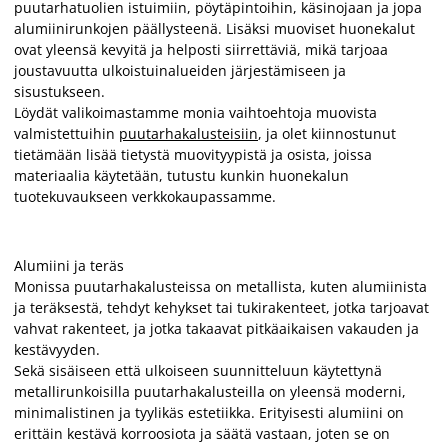
puutarhatuolien istuimiin, pöytäpintoihin, käsinojaan ja jopa
alumiinirunkojen päällysteenä. Lisäksi muoviset huonekalut
ovat yleensä kevyitä ja helposti siirrettäviä, mikä tarjoaa
joustavuutta ulkoistuinalueiden järjestämiseen ja
sisustukseen.
Löydät valikoimastamme monia vaihtoehtoja muovista
valmistettuihin
puutarhakalusteisiin
, ja olet kiinnostunut
tietämään lisää tietystä muovityypistä ja osista, joissa
materiaalia käytetään, tutustu kunkin huonekalun
tuotekuvaukseen verkkokaupassamme.
Alumiini ja teräs
Monissa puutarhakalusteissa on metallista, kuten alumiinista
ja teräksestä, tehdyt kehykset tai tukirakenteet, jotka tarjoavat
vahvat rakenteet, ja jotka takaavat pitkäaikaisen vakauden ja
kestävyyden.
Sekä sisäiseen että ulkoiseen suunnitteluun käytettynä
metallirunkoisilla puutarhakalusteilla on yleensä moderni,
minimalistinen ja tyylikäs estetiikka. Erityisesti alumiini on
erittäin kestävä korroosiota ja säätä vastaan, joten se on