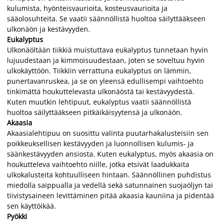
kulumista, hyönteisvaurioita, kosteusvaurioita ja
sääolosuhteita. Se vaatii säännöllistä huoltoa säilyttääkseen
ulkonäön ja kestävyyden.
Eukalyptus
Ulkonäöltään tiikkiä muistuttava eukalyptus tunnetaan hyvin
lujuudestaan ja kimmoisuudestaan, joten se soveltuu hyvin
ulkokäyttöön. Tiikkiin verrattuna eukalyptus on lämmin,
punertavanruskea, ja se on yleensä edullisempi vaihtoehto
tinkimättä houkuttelevasta ulkonäöstä tai kestävyydestä.
Kuten muutkin lehtipuut, eukalyptus vaatii säännöllistä
huoltoa säilyttääkseen pitkäikäisyytensä ja ulkonäön.
Akaasia
Akaasialehtipuu on suosittu valinta puutarhakalusteisiin sen
poikkeuksellisen kestävyyden ja luonnollisen kulumis- ja
säänkestävyyden ansiosta. Kuten eukalyptus, myös akaasia on
houkutteleva vaihtoehto niille, jotka etsivät laadukkaita
ulkokalusteita kohtuulliseen hintaan. Säännöllinen puhdistus
miedolla saippualla ja vedellä sekä satunnainen suojaöljyn tai
tiivistysaineen levittäminen pitää akaasia kauniina ja pidentää
sen käyttöikää.
Pyökki