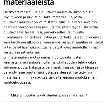
materiaaleista
Oletko etsimässä uusia puutarhakalusteita ulkotiloihisi?
Tyylin, koon ja budjetin lisäksi materiaalilla, josta
puutarhakalusteet on valmistettu, tulisi olla ratkaiseva rooli
päätöksentekoprosessissasi. Etsitpä sitten täydellistä settiä
puutarhaasi, terassillesi, parvekkeellesi tai muulle
ulkoalueelle, on tärkeää löytää puutarhakalusteet, jotka eivät
vain täydennä ulkotiloja, vaan myös kestävät säätilan vaihtelut
ja tarjoavat lisämukavuutta. Ja tietysti ovat mahdollisimmat
kestäviä ja pitkäikäisiä.
Eri materiaalien erot ja niiden huoltovaatimusten
ymmärtäminen antaa sinulle mahdollisuuden tehdä oikean
valinnan puutarhakalusteiden hankinnassa. Tässä blogissa
perehdymme puutarhakalusteissa yleisesti käytettyihin
materiaaleihin, mikä auttaa sinua tekemään päätöksen eri
vaihtoehdoissasi.
Mikä on puutarhakalusteiden paras materiaali?