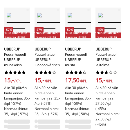
-57%
-57%
-50%
-45%
Niin kauan kuin
Niin kauan kuin
Niin kauan kuin
Niin kauan kuin
-
tavaraa riittää
tavaraa riittää
tavaraa riittää
tavaraa riittää
Ni
ta
UBBERUP
UBBERUP
UBBERUP
UBBERUP
Puutarhatuoli
Puutarhatuoli
Puutarhatuoli
Puutarhatuoli
U
UBBERUP
UBBERUP
UBBERUP
UBBERUP
Pu
munakoiso
luonnonvärinen
musta
lajitelma
U
vi








































15,-
15,-
17,50
15,-
/KPL
/KPL
/KPL
/KPL
1
Alin 30 päivän
Alin 30 päivän
Alin 30 päivän
Alin 30 päivän
hinta ennen
hinta ennen
hinta ennen
hinta ennen
Al
kampanjaa: 35,-
kampanjaa: 35,-
kampanjaa: 35,-
kampanjaa:
hi
/kpl (-57%)
/kpl (-57%)
/kpl (-50%)
27,50 /kpl
ka
Normaalihinta:
Normaalihinta:
Normaalihinta:
(-45%)
/k
35,- /kpl (-57%)
35,- /kpl (-57%)
35,- /kpl (-50%)
Normaalihinta:
No
27,50 /kpl
35
(-45%)