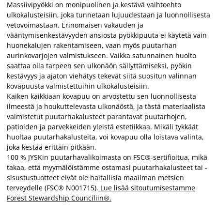
Massiivipyökki on monipuolinen ja kestävä vaihtoehto
ulkokalusteisiin, joka tunnetaan lujuudestaan ja luonnollisesta
vetovoimastaan. Erinomaisen vakauden ja
vääntymisenkestävyyden ansiosta pyökkipuuta ei käytetä vain
huonekalujen rakentamiseen, vaan myös puutarhan
aurinkovarjojen valmistukseen. Vaikka satunnainen huolto
saattaa olla tarpeen sen ulkonäön säilyttämiseksi, pyökin
kestävyys ja ajaton viehätys tekevät siitä suositun valinnan
kovapuusta valmistettuihin ulkokalusteisiin.
Kaiken kaikkiaan kovapuu on arvostettu sen luonnollisesta
ilmeestä ja houkuttelevasta ulkonäöstä, ja tästä materiaalista
valmistetut puutarhakalusteet parantavat puutarhojen,
patioiden ja parvekkeiden yleistä estetiikkaa. Mikäli tykkäät
huoltaa puutarhakalusteita, voi kovapuu olla loistava valinta,
joka kestää erittäin pitkään.
100 % JYSKin puutarhavalikoimasta on FSC®-sertifioitua, mikä
takaa, että myymälöistämme ostamasi puutarhakalusteet tai -
sisustustuotteet eivät ole haitallisia maailman metsien
terveydelle (FSC® N001715).
Lue lisää sitoutumisestamme
Forest Stewardship Counciliin®.