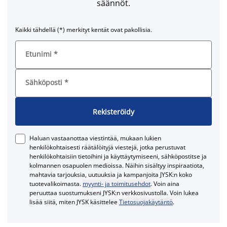
säännöt.
Kaikki tähdellä (*) merkityt kentät ovat pakollisia.
Etunimi
*
Sähköposti
*
Rekisteröidy
Haluan vastaanottaa viestintää, mukaan lukien
henkilökohtaisesti räätälöityjä viestejä, jotka perustuvat
henkilökohtaisiin tietoihini ja käyttäytymiseeni, sähköpostitse ja
kolmannen osapuolen medioissa. Näihin sisältyy inspiraatiota,
mahtavia tarjouksia, uutuuksia ja kampanjoita JYSK:n koko
tuotevalikoimasta.
myynti- ja toimitusehdot
. Voin aina
peruuttaa suostumukseni JYSK:n verkkosivustolla. Voin lukea
lisää siitä, miten JYSK käsittelee
Tietosuojakäytäntö
.