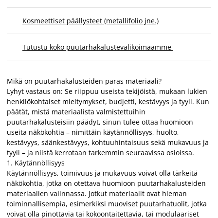
Kosmeettiset päällysteet (metallifolio jne.)
Tutustu koko puutarhakalustevalikoimaamme
Mikä on puutarhakalusteiden paras materiaali?
Lyhyt vastaus on: Se riippuu useista tekijöistä, mukaan lukien
henkilökohtaiset mieltymykset, budjetti, kestävyys ja tyyli. Kun
päätät, mistä materiaalista valmistettuihin
puutarhakalusteisiin päädyt, sinun tulee ottaa huomioon
useita näkökohtia – nimittäin käytännöllisyys, huolto,
kestävyys, säänkestävyys, kohtuuhintaisuus sekä mukavuus ja
tyyli – ja niistä kerrotaan tarkemmin seuraavissa osioissa.
1. Käytännöllisyys
Käytännöllisyys, toimivuus ja mukavuus voivat olla tärkeitä
näkökohtia, jotka on otettava huomioon puutarhakalusteiden
materiaalien valinnassa. Jotkut materiaalit ovat hieman
toiminnallisempia, esimerkiksi muoviset puutarhatuolit, jotka
voivat olla pinottavia tai kokoontaitettavia, tai modulaariset