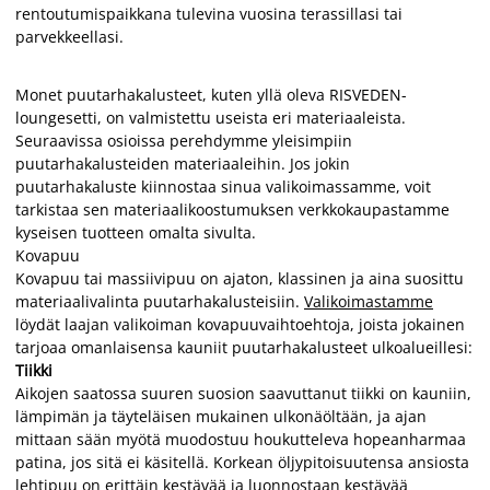
rentoutumispaikkana tulevina vuosina terassillasi tai
parvekkeellasi.
Monet puutarhakalusteet, kuten yllä oleva RISVEDEN-
loungesetti, on valmistettu useista eri materiaaleista.
Seuraavissa osioissa perehdymme yleisimpiin
puutarhakalusteiden materiaaleihin. Jos jokin
puutarhakaluste kiinnostaa sinua valikoimassamme, voit
tarkistaa sen materiaalikoostumuksen verkkokaupastamme
kyseisen tuotteen omalta sivulta.
Kovapuu
Kovapuu tai massiivipuu on ajaton, klassinen ja aina suosittu
materiaalivalinta puutarhakalusteisiin.
Valikoimastamme
löydät laajan valikoiman kovapuuvaihtoehtoja, joista jokainen
tarjoaa omanlaisensa kauniit puutarhakalusteet ulkoalueillesi:
Tiikki
Aikojen saatossa suuren suosion saavuttanut tiikki on kauniin,
lämpimän ja täyteläisen mukainen ulkonäöltään, ja ajan
mittaan sään myötä muodostuu houkutteleva hopeanharmaa
patina, jos sitä ei käsitellä. Korkean öljypitoisuutensa ansiosta
lehtipuu on erittäin kestävää ja luonnostaan kestävää