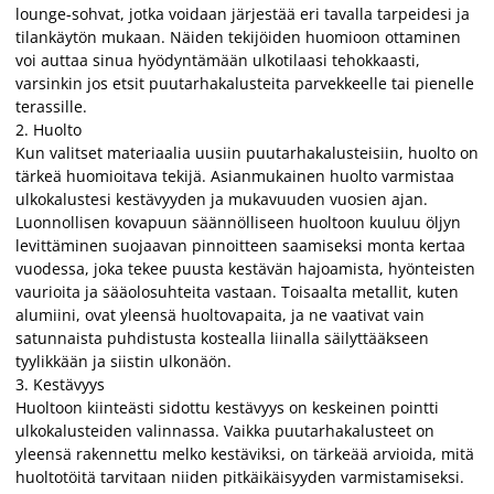
lounge-sohvat, jotka voidaan järjestää eri tavalla tarpeidesi ja
tilankäytön mukaan. Näiden tekijöiden huomioon ottaminen
voi auttaa sinua hyödyntämään ulkotilaasi tehokkaasti,
varsinkin jos etsit puutarhakalusteita parvekkeelle tai pienelle
terassille.
2. Huolto
Kun valitset materiaalia uusiin puutarhakalusteisiin, huolto on
tärkeä huomioitava tekijä. Asianmukainen huolto varmistaa
ulkokalustesi kestävyyden ja mukavuuden vuosien ajan.
Luonnollisen kovapuun säännölliseen huoltoon kuuluu öljyn
levittäminen suojaavan pinnoitteen saamiseksi monta kertaa
vuodessa, joka tekee puusta kestävän hajoamista, hyönteisten
vaurioita ja sääolosuhteita vastaan. Toisaalta metallit, kuten
alumiini, ovat yleensä huoltovapaita, ja ne vaativat vain
satunnaista puhdistusta kostealla liinalla säilyttääkseen
tyylikkään ja siistin ulkonäön.
3. Kestävyys
Huoltoon kiinteästi sidottu kestävyys on keskeinen pointti
ulkokalusteiden valinnassa. Vaikka puutarhakalusteet on
yleensä rakennettu melko kestäviksi, on tärkeää arvioida, mitä
huoltotöitä tarvitaan niiden pitkäikäisyyden varmistamiseksi.