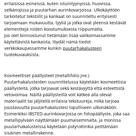
erilaisissa esineissä, kuten istuintyynyissä, huovissa,
selkänojissa ja puutarhan aurinkovarjoissa. Ulkokäyttöön
tarkoitetut tekstiilit ja kankaat on suunniteltu erityisesti
tarjoamaan mukavuutta, tyyliä ja jotka ovat yleensä kestävät
elementtejä niiden koostumuksesta riippumatta.
Jos olet kiinnostunut tietämään lisää valikoimassamme
käytettävistä kankaista, löydät nämä tiedot
verkkokaupassamme kunkin
puutarhakalusteen
tuotekuvauksista.
Kosmeettiset päällysteet (metallifolio jne.)
Puutarhakalusteiden suunnittelussa käytetään kosmeettisia
päällysteitä, jotka tarjoavat sekä kestävyyttä että esteettistä
vetovoimaa. Näillä päällysteillä voit kätkeä alla olevat
materiaalit tai jäljitellä erilaisia tekstuureja, mikä tarjoaa
joustavuutta puutarhakalustesi lopulliseen ulkonäköön.
Esimerkiksi IBSTED-aurinkovarjossa on foliopäällyste, joka saa
metallipylvään näyttämään puumaisemmalta, ja monissa
puutarhakalusteissa käytetään polyrottinkia peittämään
sisäinen metallirakenne.