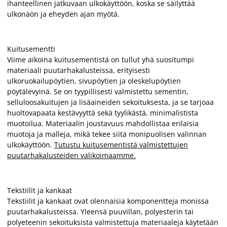
ihanteellinen jatkuvaan ulkokäyttöön, koska se säilyttää
ulkonäön ja eheyden ajan myötä.
Kuitusementti
Viime aikoina kuitusementistä on tullut yhä suositumpi
materiaali puutarhakalusteissa, erityisesti
ulkoruokailupöytien, sivupöytien ja oleskelupöytien
pöytälevyinä. Se on tyypillisesti valmistettu sementin,
selluloosakuitujen ja lisäaineiden sekoituksesta, ja se tarjoaa
huoltovapaata kestävyyttä sekä tyylikästä, minimalistista
muotoilua. Materiaalin joustavuus mahdollistaa erilaisia
muotoja ja malleja, mikä tekee siitä monipuolisen valinnan
ulkokäyttöön.
Tutustu kuitusementistä valmistettujen
puutarhakalusteiden valikoimaamme.
Tekstiilit ja kankaat
Tekstiilit ja kankaat ovat olennaisia ​​komponentteja monissa
puutarhakalusteissa. Yleensä puuvillan, polyesterin tai
polyeteenin sekoituksista valmistettuja materiaaleja käytetään