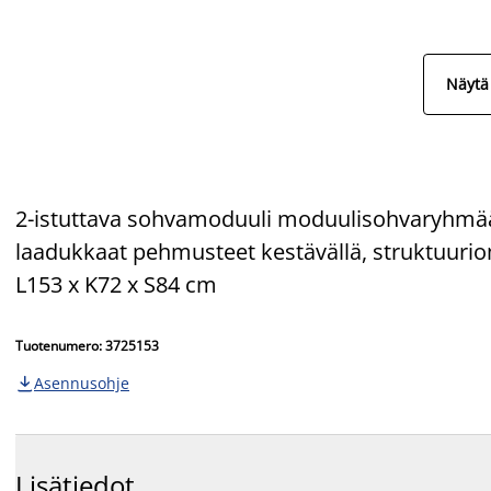
Näytä 
2-istuttava sohvamoduuli moduulisohvaryhmään.
laadukkaat pehmusteet kestävällä, struktuuriom
L153 x K72 x S84 cm
Tuotenumero: 3725153
Asennusohje

Lisätiedot