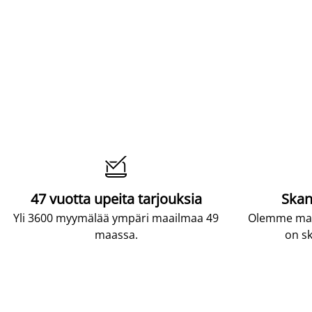

47 vuotta upeita tarjouksia
Skan
Yli 3600 myymälää ympäri maailmaa 49
Olemme maai
maassa.
on sk