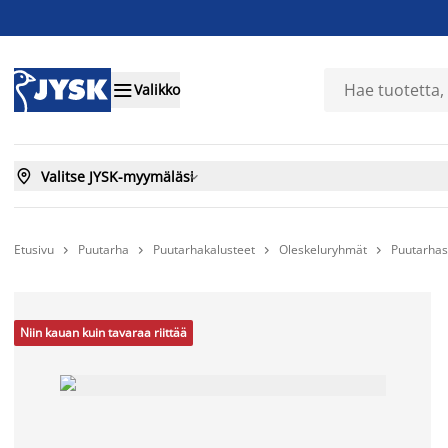

Valikko

Valitse JYSK-myymäläsi

Etusivu
Puutarha
Puutarhakalusteet
Oleskeluryhmät
Puutarha




Niin kauan kuin tavaraa riittää