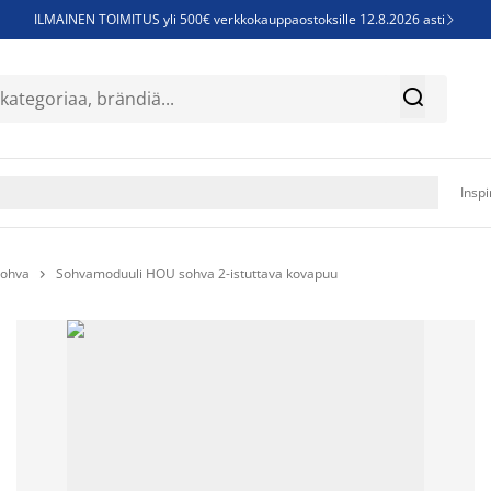
ILMAINEN TOIMITUS yli 500€ verkkokauppaostoksille 12.8.2026 asti

Parempiin uniin - Säästä jopa 60%


Sijauspatjoja - Säästä jopa 60%

Jenkkisänkyjä - Säästä jopa 60%

Inspi
sohva
Sohvamoduuli HOU sohva 2-istuttava kovapuu
