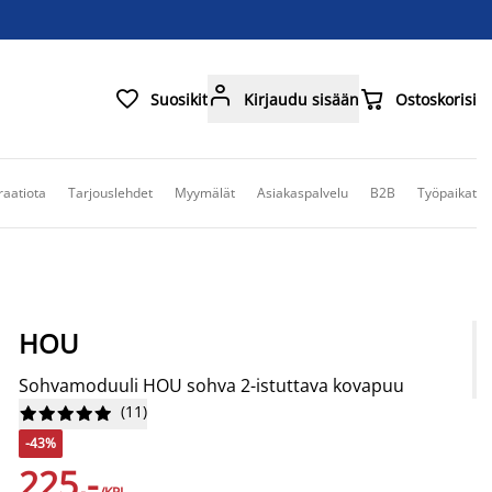



Suosikit
Kirjaudu sisään
Ostoskorisi
raatiota
Tarjouslehdet
Myymälät
Asiakaspalvelu
B2B
Työpaikat
HOU
Sohvamoduuli HOU sohva 2-istuttava kovapuu
(
11
)










-43%
225,-