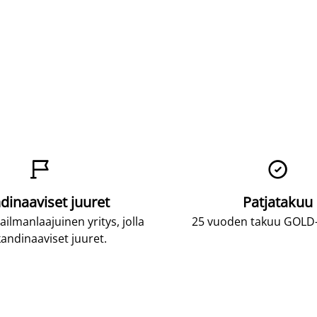


dinaaviset juuret
Patjatakuu
lmanlaajuinen yritys, jolla
25 vuoden takuu GOLD-p
andinaaviset juuret.