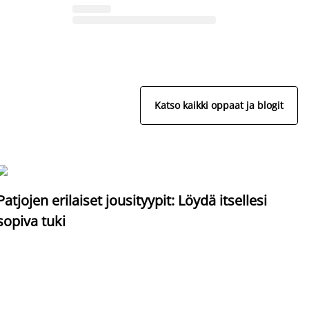
Katso kaikki oppaat ja blogit
S
Patjojen erilaiset jousityypit: Löydä itsellesi
sopiva tuki