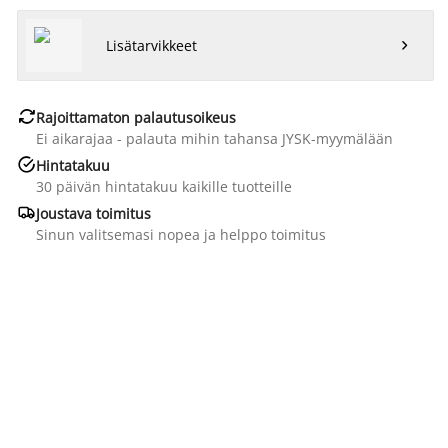
Lisätarvikkeet


Rajoittamaton palautusoikeus
Ei aikarajaa - palauta mihin tahansa JYSK-myymälään

Hintatakuu
30 päivän hintatakuu kaikille tuotteille

Joustava toimitus
Sinun valitsemasi nopea ja helppo toimitus