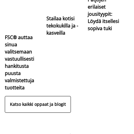
erilaiset
jousityypit:
Stailaa kotisi
Löydä itsellesi
tekokukilla ja -
sopiva tuki
kasveilla
FSC® auttaa
sinua
valitsemaan
vastuullisesti
hankitusta
puusta
valmistettuja
tuotteita
Katso kaikki oppaat ja blogit