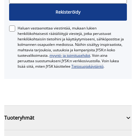
Rekisteröidy
Haluan vastaanottaa viestintää, mukaan lukien
henkilökohtaisesti räätälöityjä viestejä, jotka perustuvat
henkilökohtaisiin tietoihini ja käyttäytymiseeni, sähköpostitse ja
kolmannen osapuolen medioissa. Näihin sisältyy inspiraatiota,
mahtavia tarjouksia, uutuuksia ja kampanjoita JYSK:n koko
tuotevalikoimasta.
myynti- ja toimitusehdot
. Voin aina
peruuttaa suostumukseni JYSK:n verkkosivustolla. Voin lukea
lisää siitä, miten JYSK käsittelee
Tietosuojakäytäntö
.

Tuoteryhmät