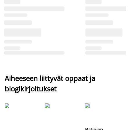
Aiheeseen liittyvät oppaat ja
blogikirjoitukset
Si
uu
va
Patjojen