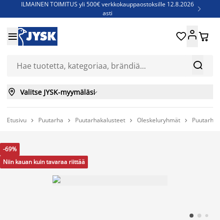
ILMAINEN TOIMITUS yli 500€ verkkokauppaostoksille 12.8.2026

asti
Parempiin uniin - Säästä jopa 60%





Sijauspatjoja - Säästä jopa 60%

Jenkkisänkyjä - Säästä jopa 60%



Valitse JYSK-myymäläsi

Etusivu
Puutarha
Puutarhakalusteet
Oleskeluryhmät
Puutarhat




-69%
Niin kauan kuin tavaraa riittää