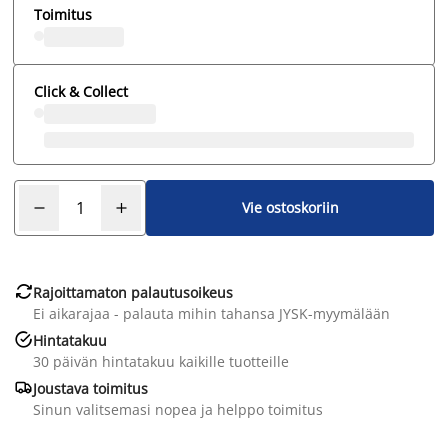
Toimitus
Click & Collect
Vie ostoskoriin

Rajoittamaton palautusoikeus
Ei aikarajaa - palauta mihin tahansa JYSK-myymälään

Hintatakuu
30 päivän hintatakuu kaikille tuotteille

Joustava toimitus
Sinun valitsemasi nopea ja helppo toimitus