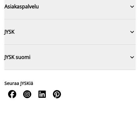

Asiakaspalvelu

JYSK

JYSK suomi
Seuraa JYSKiä



