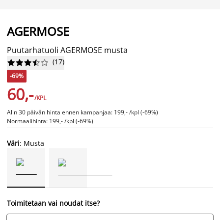
AGERMOSE
Puutarhatuoli AGERMOSE musta
(
17
)










-69%
60,-
/KPL
Alin 30 päivän hinta ennen kampanjaa: 199,- /kpl (-69%)
Normaalihinta: 199,- /kpl (-69%)
Väri
: Musta
Toimitetaan vai noudat itse?