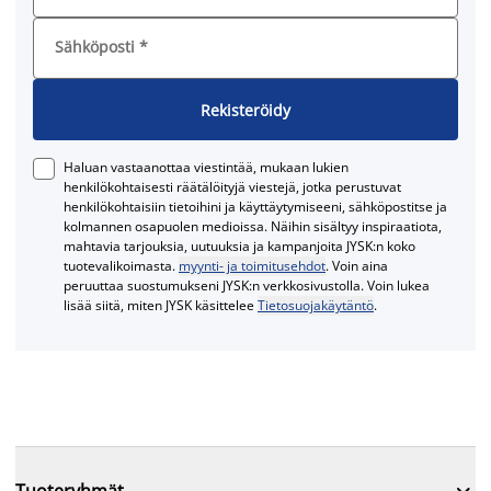
Sähköposti
*
Rekisteröidy
Haluan vastaanottaa viestintää, mukaan lukien
henkilökohtaisesti räätälöityjä viestejä, jotka perustuvat
henkilökohtaisiin tietoihini ja käyttäytymiseeni, sähköpostitse ja
kolmannen osapuolen medioissa. Näihin sisältyy inspiraatiota,
mahtavia tarjouksia, uutuuksia ja kampanjoita JYSK:n koko
tuotevalikoimasta.
myynti- ja toimitusehdot
. Voin aina
peruuttaa suostumukseni JYSK:n verkkosivustolla. Voin lukea
lisää siitä, miten JYSK käsittelee
Tietosuojakäytäntö
.