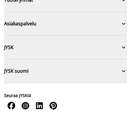

Tuoteryhmät

Asiakaspalvelu

JYSK

JYSK suomi
Seuraa JYSKiä



