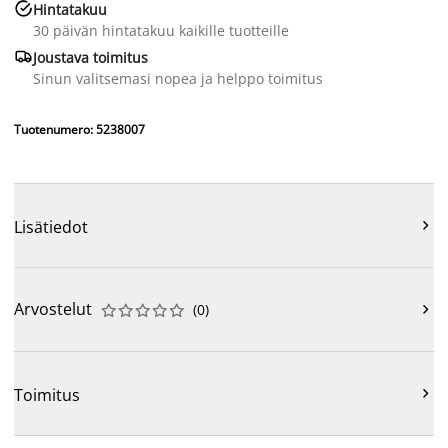

Hintatakuu
30 päivän hintatakuu kaikille tuotteille

Joustava toimitus
Sinun valitsemasi nopea ja helppo toimitus
Tuotenumero: 5238007
Lisätiedot

Arvostelut
(
0
)











Toimitus
