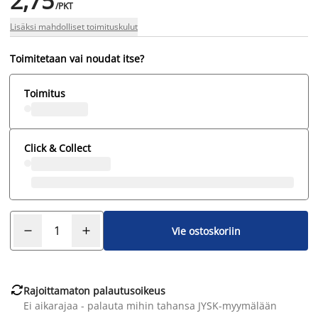
2,75
/PKT
Lisäksi mahdolliset toimituskulut
Toimitetaan vai noudat itse?
Toimitus
Click & Collect
Vie ostoskoriin

Rajoittamaton palautusoikeus
Ei aikarajaa - palauta mihin tahansa JYSK-myymälään