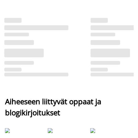
Aiheeseen liittyvät oppaat ja
blogikirjoitukset
Si