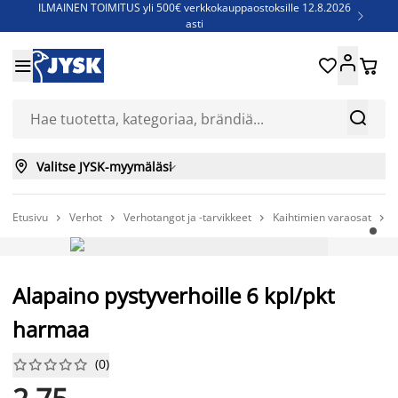
ILMAINEN TOIMITUS yli 500€ verkkokauppaostoksille 12.8.2026

asti
Parempiin uniin - Säästä jopa 60%





Sijauspatjoja - Säästä jopa 60%

Jenkkisänkyjä - Säästä jopa 60%



Valitse JYSK-myymäläsi

Etusivu
Verhot
Verhotangot ja -tarvikkeet
Kaihtimien varaosat
A




AINA EDULLINEN HINTA
Alapaino pystyverhoille 6 kpl/pkt
harmaa
(
0
)









