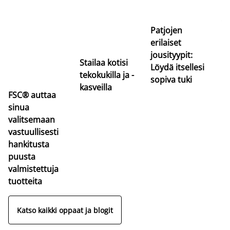
uu
va
Patjojen
erilaiset
jousityypit:
Stailaa kotisi
Löydä itsellesi
tekokukilla ja -
sopiva tuki
kasveilla
FSC® auttaa
sinua
valitsemaan
vastuullisesti
hankitusta
puusta
valmistettuja
tuotteita
Katso kaikki oppaat ja blogit