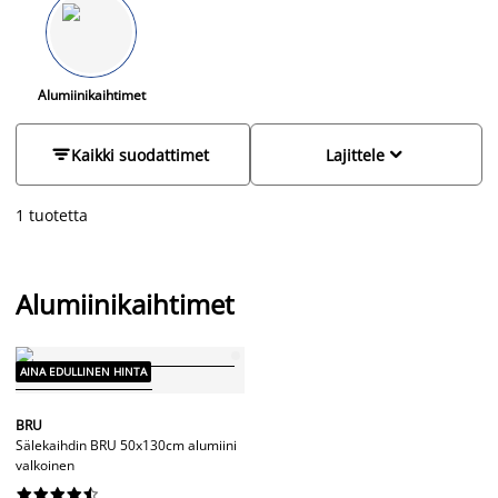
Valitse mieleisesi väri muun sisustuksen mukaan.
Sälekaihdinharjalla
pidät pölyt kurissa kaihtimistasi.
Alumiinikaihtimet


Kaikki suodattimet
Lajittele
1 tuotetta
Alumiinikaihtimet
AINA EDULLINEN HINTA
BRU
Sälekaihdin BRU 50x130cm alumiini
valkoinen









