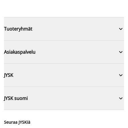

Tuoteryhmät

Asiakaspalvelu

JYSK

JYSK suomi
Seuraa JYSKiä