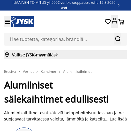
ILMAINEN TOIMITUS yli 500€ verkkokauppaostoksille 12.8.2026

asti
Parempiin uniin - Säästä jopa 60%





Sijauspatjoja - Säästä jopa 60%

Jenkkisänkyjä - Säästä jopa 60%



Valitse JYSK-myymäläsi

Etusivu
Verhot
Kaihtimet
Alumiinikaihtimet



Alumiiniset
sälekaihtimet edullisesti
Alumiinikaihtimet ovat käteviä helppohoitoisuudessaan ja ne
suojaavaat tarvittaessa valolta, lämmöltä ja katseilta. JYSKin
...
Lue lisää
valikoimasta löydät harmaat sekä valkoiset sälekaihtimet.