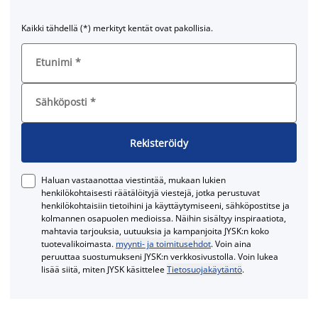
Kaikki tähdellä (*) merkityt kentät ovat pakollisia.
Etunimi
*
Sähköposti
*
Rekisteröidy
Haluan vastaanottaa viestintää, mukaan lukien
henkilökohtaisesti räätälöityjä viestejä, jotka perustuvat
henkilökohtaisiin tietoihini ja käyttäytymiseeni, sähköpostitse ja
kolmannen osapuolen medioissa. Näihin sisältyy inspiraatiota,
mahtavia tarjouksia, uutuuksia ja kampanjoita JYSK:n koko
tuotevalikoimasta.
myynti- ja toimitusehdot
. Voin aina
peruuttaa suostumukseni JYSK:n verkkosivustolla. Voin lukea
lisää siitä, miten JYSK käsittelee
Tietosuojakäytäntö
.