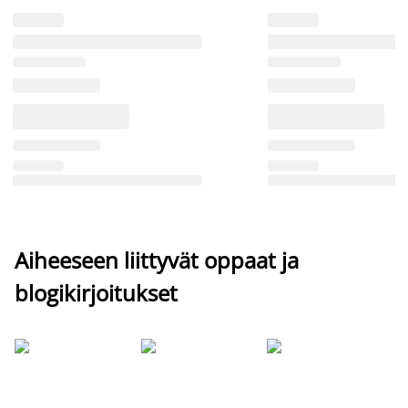
Aiheeseen liittyvät oppaat ja
blogikirjoitukset
Si
uu
va