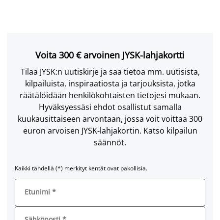
Voita 300 € arvoinen JYSK-lahjakortti
Tilaa JYSK:n uutiskirje ja saa tietoa mm. uutisista,
kilpailuista, inspiraatiosta ja tarjouksista, jotka
räätälöidään henkilökohtaisten tietojesi mukaan.
Hyväksyessäsi ehdot osallistut samalla
kuukausittaiseen arvontaan, jossa voit voittaa 300
euron arvoisen JYSK-lahjakortin. Katso kilpailun
säännöt.
Kaikki tähdellä (*) merkityt kentät ovat pakollisia.
Etunimi
*
Sähköposti
*