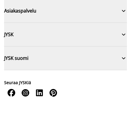

Asiakaspalvelu

JYSK

JYSK suomi
Seuraa JYSKiä



