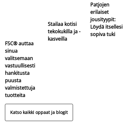
Patjojen
erilaiset
jousityypit:
Stailaa kotisi
Löydä itsellesi
tekokukilla ja -
sopiva tuki
kasveilla
FSC® auttaa
sinua
valitsemaan
vastuullisesti
hankitusta
puusta
valmistettuja
tuotteita
Katso kaikki oppaat ja blogit