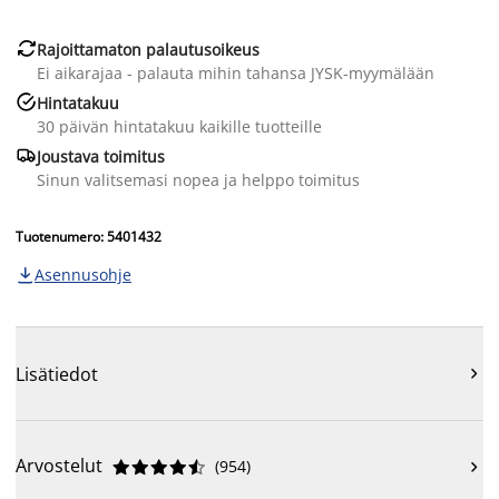

Rajoittamaton palautusoikeus
Ei aikarajaa - palauta mihin tahansa JYSK-myymälään

Hintatakuu
30 päivän hintatakuu kaikille tuotteille

Joustava toimitus
Sinun valitsemasi nopea ja helppo toimitus
Tuotenumero: 5401432
Asennusohje

Lisätiedot

Arvostelut
(
954
)










