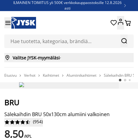
ILMAINEN TOIMITUS yli 500€ verkkokauppaostoksille 12.8.2026

asti
Parempiin uniin - Säästä jopa 60%





Sijauspatjoja - Säästä jopa 60%

Jenkkisänkyjä - Säästä jopa 60%



Valitse JYSK-myymäläsi

Etusivu
Verhot
Kaihtimet
Alumiinikaihtimet
Sälekaihdin BRU 50




AINA EDULLINEN HINTA
BRU
Sälekaihdin BRU 50x130cm alumiini valkoinen
(
954
)










8,50
/KPL