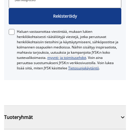
Rekisteröidy
Haluan vastaanottaa viestintää, mukaan lukien
henkilökohtaisesti räätälöityjä viestejä, jotka perustuvat
henkilökohtaisiin tietoihini ja käyttäytymiseeni, sähköpostitse ja
kolmannen osapuolen medioissa. Näihin sisältyy inspiraatiota,
mahtavia tarjouksia, uutuuksia ja kampanjoita JYSK:n koko
tuotevalikoimasta.
myynti- ja toimitusehdot
. Voin aina
peruuttaa suostumukseni JYSK:n verkkosivustolla. Voin lukea
lisää siitä, miten JYSK käsittelee
Tietosuojakäytäntö
.

Tuoteryhmät