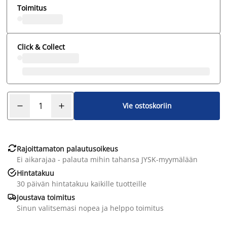
Toimitus
Click & Collect
Vie ostoskoriin

Rajoittamaton palautusoikeus
Ei aikarajaa - palauta mihin tahansa JYSK-myymälään

Hintatakuu
30 päivän hintatakuu kaikille tuotteille

Joustava toimitus
Sinun valitsemasi nopea ja helppo toimitus