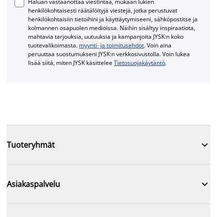
Haluan vastaanottaa viestintää, mukaan lukien
henkilökohtaisesti räätälöityjä viestejä, jotka perustuvat
henkilökohtaisiin tietoihini ja käyttäytymiseeni, sähköpostitse ja
kolmannen osapuolen medioissa. Näihin sisältyy inspiraatiota,
mahtavia tarjouksia, uutuuksia ja kampanjoita JYSK:n koko
tuotevalikoimasta.
myynti- ja toimitusehdot
. Voin aina
peruuttaa suostumukseni JYSK:n verkkosivustolla. Voin lukea
lisää siitä, miten JYSK käsittelee
Tietosuojakäytäntö
.

Tuoteryhmät

Asiakaspalvelu