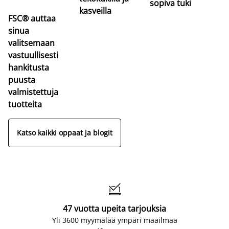
sopiva tuki
kasveilla
FSC® auttaa
sinua
valitsemaan
vastuullisesti
hankitusta
puusta
valmistettuja
tuotteita
Katso kaikki oppaat ja blogit

47 vuotta upeita tarjouksia
Yli 3600 myymälää ympäri maailmaa