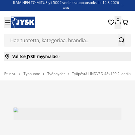
ILMAINEN TOIMITUS yli 500€ verkkokauppaostoksille 12.8.2026

asti
Parempiin uniin - Säästä jopa 60%





Sijauspatjoja - Säästä jopa 60%

Jenkkisänkyjä - Säästä jopa 60%



Valitse JYSK-myymäläsi

Etusivu
Työhuone
Työpöydät
Työpöytä LINDVED 48x120 2 laatikko


