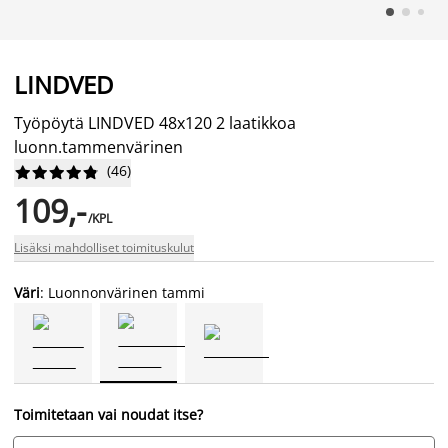
LINDVED
Työpöytä LINDVED 48x120 2 laatikkoa
luonn.tammenvärinen
(
46
)










109,-
/KPL
Lisäksi mahdolliset toimituskulut
Väri
: Luonnonvärinen tammi
Toimitetaan vai noudat itse?