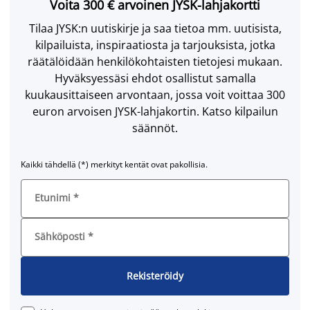
Voita 300 € arvoinen JYSK-lahjakortti
Tilaa JYSK:n uutiskirje ja saa tietoa mm. uutisista,
kilpailuista, inspiraatiosta ja tarjouksista, jotka
räätälöidään henkilökohtaisten tietojesi mukaan.
Hyväksyessäsi ehdot osallistut samalla
kuukausittaiseen arvontaan, jossa voit voittaa 300
euron arvoisen JYSK-lahjakortin. Katso kilpailun
säännöt.
Kaikki tähdellä (*) merkityt kentät ovat pakollisia.
Etunimi
*
Sähköposti
*
Rekisteröidy