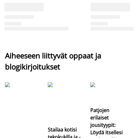
Aiheeseen liittyvät oppaat ja
blogikirjoitukset
Si
uu
va
Patjojen
erilaiset
jousityypit:
Stailaa kotisi
Löydä itsellesi
tekokukilla ja -