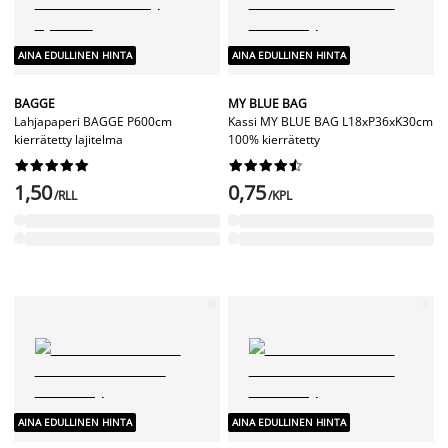
AINA EDULLINEN HINTA
AINA EDULLINEN HINTA
BAGGE
MY BLUE BAG
Lahjapaperi BAGGE P600cm
Kassi MY BLUE BAG L18xP36xK30cm
kierrätetty lajitelma
100% kierrätetty




















1,50
0,75
/RLL
/KPL
AINA EDULLINEN HINTA
AINA EDULLINEN HINTA