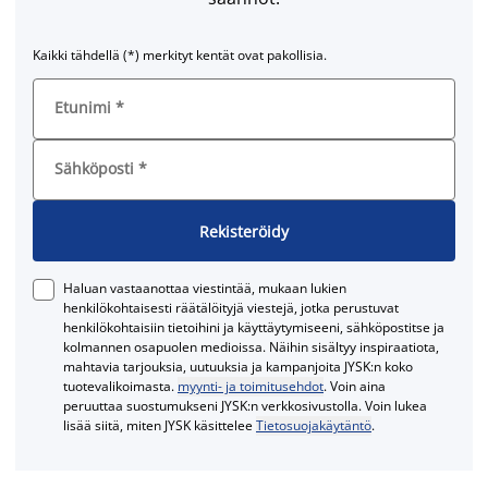
Kaikki tähdellä (*) merkityt kentät ovat pakollisia.
Etunimi
*
Sähköposti
*
Rekisteröidy
Haluan vastaanottaa viestintää, mukaan lukien
henkilökohtaisesti räätälöityjä viestejä, jotka perustuvat
henkilökohtaisiin tietoihini ja käyttäytymiseeni, sähköpostitse ja
kolmannen osapuolen medioissa. Näihin sisältyy inspiraatiota,
mahtavia tarjouksia, uutuuksia ja kampanjoita JYSK:n koko
tuotevalikoimasta.
myynti- ja toimitusehdot
. Voin aina
peruuttaa suostumukseni JYSK:n verkkosivustolla. Voin lukea
lisää siitä, miten JYSK käsittelee
Tietosuojakäytäntö
.