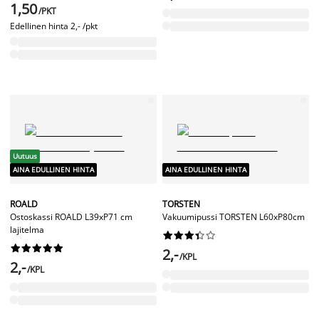
1,50
/PKT
Edellinen hinta
2,- /pkt
Uutuus
AINA EDULLINEN HINTA
AINA EDULLINEN HINTA
ROALD
TORSTEN
Ostoskassi ROALD L39xP71 cm
Vakuumipussi TORSTEN L60xP80cm
lajitelma




















2,-
/KPL
2,-
/KPL