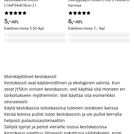
L14xP34xK18cm 2 l
harmaa




















5,-
6,-
/KPL
/KPL
Edellinen hinta
5,50 /kpl
Edellinen hinta
7,- /kpl
Monikäyttöiset kestokassit
Kestokassit ovat käytännöllinen ja ekologinen valinta. Kun
ostat JYSKin sinisen kestokassin, voit käyttää sitä moneen eri
tarkoitukseen myöhemmin. Voit käyttää sitä esimerkiksi
seuraavasti:
Käytä kestokassia ostoskassina tulevien ostoksien kanssa
Kerää kotona pullot isoon kestokassiin ja vie pullot kerralla
helposti palautusautomaattiin
Säilytä tyynyt ja peitot vieraille isossa kestokassissa
Kestokassi soveltuu ilmavasti pakattuna säilytykseen, esim.