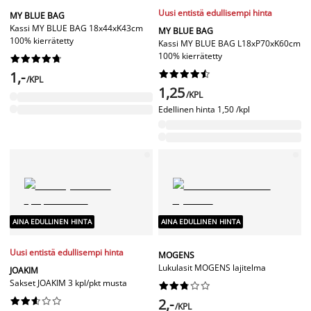
Uusi entistä edullisempi hinta
MY BLUE BAG
Kassi MY BLUE BAG 18x44xK43cm
MY BLUE BAG
100% kierrätetty
Kassi MY BLUE BAG L18xP70xK60cm
100% kierrätetty










1,-










/KPL
1,25
/KPL
Edellinen hinta
1,50 /kpl
AINA EDULLINEN HINTA
AINA EDULLINEN HINTA
Uusi entistä edullisempi hinta
MOGENS
Lukulasit MOGENS lajitelma
JOAKIM
Sakset JOAKIM 3 kpl/pkt musta




















2,-
/KPL