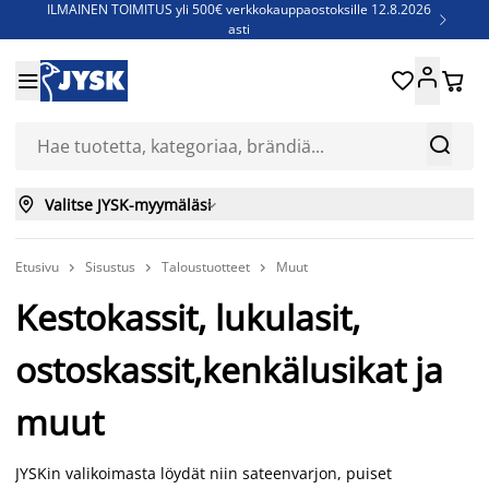
ILMAINEN TOIMITUS yli 500€ verkkokauppaostoksille 12.8.2026

asti
Parempiin uniin - Säästä jopa 60%





Sijauspatjoja - Säästä jopa 60%

Jenkkisänkyjä - Säästä jopa 60%



Valitse JYSK-myymäläsi

Etusivu
Sisustus
Taloustuotteet
Muut



Kestokassit, lukulasit,
ostoskassit,kenkälusikat ja
muut
JYSKin valikoimasta löydät niin sateenvarjon, puiset