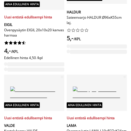
AINA EDULLINEN HINTA
HALDUR
Uusi entistä edullisempi hinta
Sateenvarjo HALDUR Ø96xK55cm
laj.
EIGIL
Ovenpysäytin EIGIL 20x10x20 kanvas










harmaa
5,-
/KPL










4,-
/KPL
Edellinen hinta
4,50 /kpl
AINA EDULLINEN HINTA
AINA EDULLINEN HINTA
Uusi entistä edullisempi hinta
Uusi entistä edullisempi hinta
VALDE
LAMA
Kastelukannu VALDE
Ovenpysäytin LAMA L10xP27xK24cm