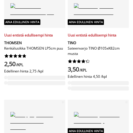
AINA EDULLINEN HINTA
AINA EDULLINEN HINTA
Uusi entistä edullisempi hinta
Uusi entistä edullisempi hinta
THOMSEN
TINO
Kenkälusikka THOMSEN LP5cm puu
Sateenvarjo TINO Ø105xK82cm
musta




















2,50
/KPL
3,50
/KPL
Edellinen hinta
2,75 /kpl
Edellinen hinta
4,50 /kpl
AINA EDULLINEN HINTA