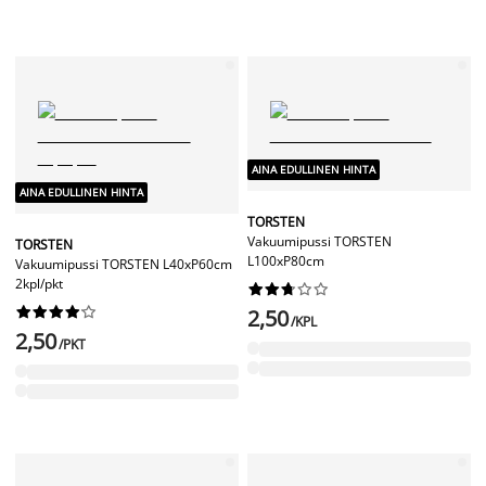
AINA EDULLINEN HINTA
AINA EDULLINEN HINTA
TORSTEN
Vakuumipussi TORSTEN
TORSTEN
L100xP80cm
Vakuumipussi TORSTEN L40xP60cm
2kpl/pkt




















2,50
/KPL
2,50
/PKT