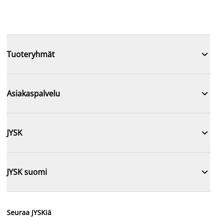

Tuoteryhmät

Asiakaspalvelu

JYSK

JYSK suomi
Seuraa JYSKiä