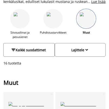
kenkälusikat, edulliset lukulasit mustana ja ruskeana sekä
...
Lue lisää
tyylikkäät ostoskassit. Pakkaa ostoksesi isoon, keskikokoiseen
tai pieneen kierrätysmateriaalista valmistettuun kestokassiin.
MY BLUE BAG-kassi on 100% kierrätetty, ja kestokassi löytyy
seuraavissa koossa:36x30 cm, 44x43 cm sekä 70x60 cm.
Tutustu valikoimaan ja osta edullisesti.
Siivousliinat ja
Puhdistustarvikkeet
Muut
pesusienet


Kaikki suodattimet
Lajittele
16 tuotetta
Muut