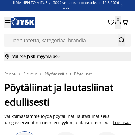
ILMAINEN TOIMITUS yli 500€ verkkokauppaostoksille 12.8.2026

asti
Parempiin uniin - Säästä jopa 60%





Sijauspatjoja - Säästä jopa 60%

Jenkkisänkyjä - Säästä jopa 60%



Valitse JYSK-myymäläsi

Etusivu
Sisustus
Pöytätekstiilit
Pöytäliinat



Pöytäliinat ja lautasliinat
edullisesti
Valikoimastamme löydä pöytäliinat, lautasliinat sekä
kangasservietit moneen eri tyyliin ja tilaisuuteen. Valkoiset,
...
Lue lisää
vaaleanharmaat, harmaat ja luonnonväriset pöytäliinat meiltä