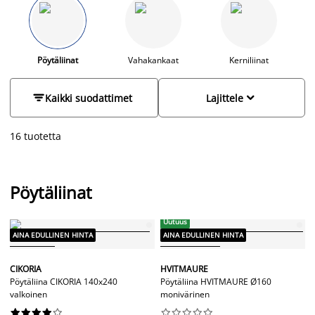
aina edulliseen hintaan. Tutustu valikoimaamme ja löydä
sinun tarpeisiisi sopiva pöytäliina jo tänään.
Pöytäliinat
Vahakankaat
Kerniliinat


Kaikki suodattimet
Lajittele
16 tuotetta
Pöytäliinat
Uutuus
AINA EDULLINEN HINTA
AINA EDULLINEN HINTA
CIKORIA
HVITMAURE
Pöytäliina CIKORIA 140x240
Pöytäliina HVITMAURE Ø160
valkoinen
monivärinen



















