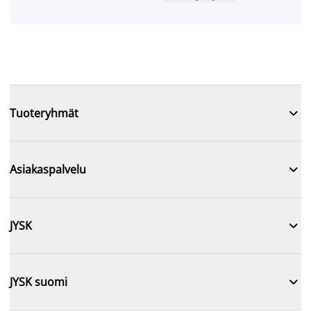

Tuoteryhmät

Asiakaspalvelu

JYSK

JYSK suomi