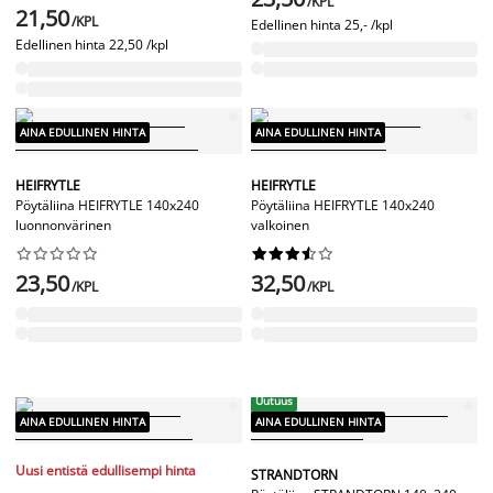
/KPL
21,50
/KPL
Edellinen hinta
25,- /kpl
Edellinen hinta
22,50 /kpl
AINA EDULLINEN HINTA
AINA EDULLINEN HINTA
HEIFRYTLE
HEIFRYTLE
Pöytäliina HEIFRYTLE 140x240
Pöytäliina HEIFRYTLE 140x240
luonnonvärinen
valkoinen




















23,50
32,50
/KPL
/KPL
Uutuus
AINA EDULLINEN HINTA
AINA EDULLINEN HINTA
Uusi entistä edullisempi hinta
STRANDTORN