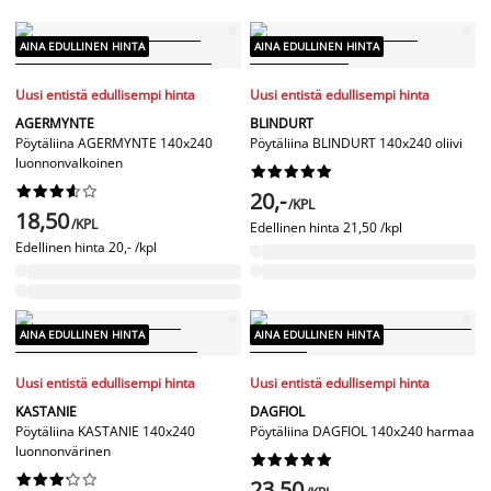
AINA EDULLINEN HINTA
AINA EDULLINEN HINTA
Uusi entistä edullisempi hinta
Uusi entistä edullisempi hinta
AGERMYNTE
BLINDURT
Pöytäliina AGERMYNTE 140x240
Pöytäliina BLINDURT 140x240 oliivi
luonnonvalkoinen




















20,-
/KPL
18,50
/KPL
Edellinen hinta
21,50 /kpl
Edellinen hinta
20,- /kpl
AINA EDULLINEN HINTA
AINA EDULLINEN HINTA
Uusi entistä edullisempi hinta
Uusi entistä edullisempi hinta
KASTANIE
DAGFIOL
Pöytäliina KASTANIE 140x240
Pöytäliina DAGFIOL 140x240 harmaa
luonnonvärinen




















23,50