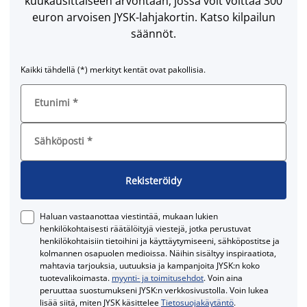
kuukausittaiseen arvontaan, jossa voit voittaa 300
euron arvoisen JYSK-lahjakortin. Katso kilpailun
säännöt.
Kaikki tähdellä (*) merkityt kentät ovat pakollisia.
Etunimi
*
Sähköposti
*
Rekisteröidy
Haluan vastaanottaa viestintää, mukaan lukien
henkilökohtaisesti räätälöityjä viestejä, jotka perustuvat
henkilökohtaisiin tietoihini ja käyttäytymiseeni, sähköpostitse ja
kolmannen osapuolen medioissa. Näihin sisältyy inspiraatiota,
mahtavia tarjouksia, uutuuksia ja kampanjoita JYSK:n koko
tuotevalikoimasta.
myynti- ja toimitusehdot
. Voin aina
peruuttaa suostumukseni JYSK:n verkkosivustolla. Voin lukea
lisää siitä, miten JYSK käsittelee
Tietosuojakäytäntö
.