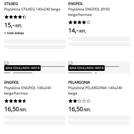
STILKEG
ENGFIOL
Pöytäliina STILKEG 140x240 beige
Pöytäliina ENGFIOL Ø160
beige/harmaa




















15,-
/KPL
14,-
/KPL
+ lisää kokoja
AINA EDULLINEN HINTA
AINA EDULLINEN HINTA
ENGFIOL
PELARGONIA
Pöytäliina ENGFIOL 140x240
Pöytäliina PELARGONIA 140x240
beige/harmaa
beige




















16,50
16,50
/KPL
/KPL