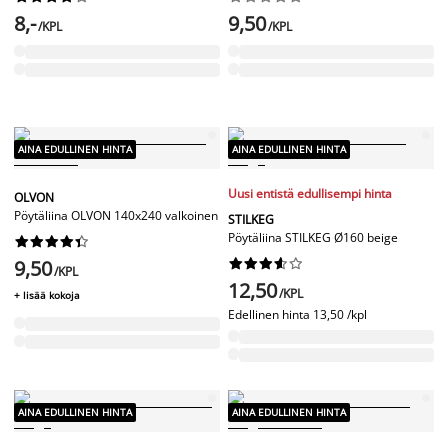
8,-
9,50
/KPL
/KPL
AINA EDULLINEN HINTA
AINA EDULLINEN HINTA
Uusi entistä edullisempi hinta
OLVON
Pöytäliina OLVON 140x240 valkoinen
STILKEG
Pöytäliina STILKEG Ø160 beige










9,50










/KPL
12,50
/KPL
+ lisää kokoja
Edellinen hinta
13,50 /kpl
AINA EDULLINEN HINTA
AINA EDULLINEN HINTA