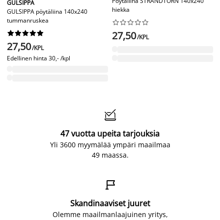
Pöytäliina STRANDTORN 140x240
GULSIPPA
hiekka
GULSIPPA pöytäliina 140x240
tummanruskea




















27,50
/KPL
27,50
/KPL
Edellinen hinta
30,- /kpl

47 vuotta upeita tarjouksia
Yli 3600 myymälää ympäri maailmaa
49 maassa.

Skandinaaviset juuret
Olemme maailmanlaajuinen yritys,