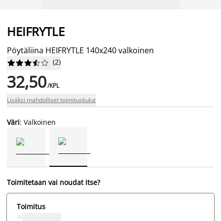
HEIFRYTLE
Pöytäliina HEIFRYTLE 140x240 valkoinen
(
2
)










32,50
/KPL
Lisäksi mahdolliset toimituskulut
Väri
: Valkoinen
Toimitetaan vai noudat itse?
Toimitus