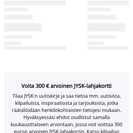
Voita 300 € arvoinen JYSK-lahjakortti
Tilaa JYSK:n uutiskirje ja saa tietoa mm. uutisista,
kilpailuista, inspiraatiosta ja tarjouksista, jotka
räätälöidään henkilökohtaisten tietojesi mukaan.
Hyväksyessäsi ehdot osallistut samalla
kuukausittaiseen arvontaan, jossa voit voittaa 300
euron arvoisen JYSK-lahjakortin. Katso kilpailun