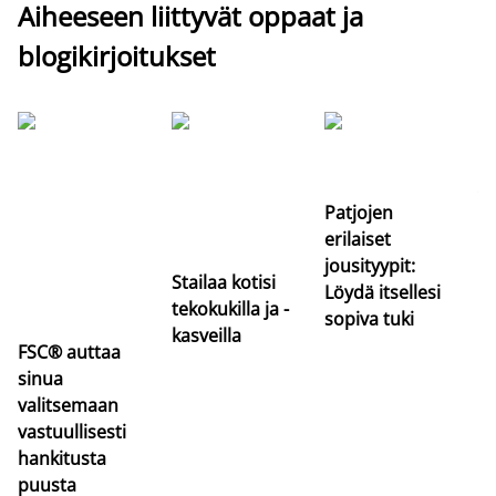
Aiheeseen liittyvät oppaat ja
blogikirjoitukset
Si
uu
va
Patjojen
erilaiset
jousityypit:
Stailaa kotisi
Löydä itsellesi
tekokukilla ja -
sopiva tuki
kasveilla
FSC® auttaa
sinua
valitsemaan
vastuullisesti
hankitusta
puusta