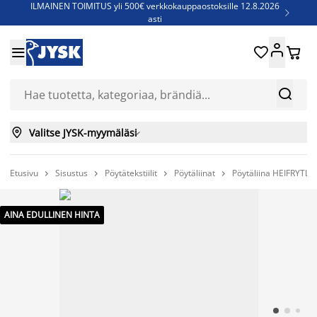
ILMAINEN TOIMITUS yli 500€ verkkokauppaostoksille 12.8.2026

asti
Parempiin uniin - Säästä jopa 60%





Sijauspatjoja - Säästä jopa 60%

Jenkkisänkyjä - Säästä jopa 60%



Valitse JYSK-myymäläsi

Etusivu
Sisustus
Pöytätekstiilit
Pöytäliinat
Pöytäliina HEIFRYTLE




AINA EDULLINEN HINTA