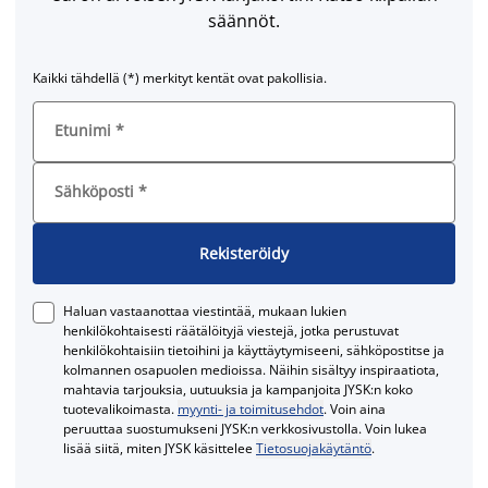
säännöt.
Kaikki tähdellä (*) merkityt kentät ovat pakollisia.
Etunimi
*
Sähköposti
*
Rekisteröidy
Haluan vastaanottaa viestintää, mukaan lukien
henkilökohtaisesti räätälöityjä viestejä, jotka perustuvat
henkilökohtaisiin tietoihini ja käyttäytymiseeni, sähköpostitse ja
kolmannen osapuolen medioissa. Näihin sisältyy inspiraatiota,
mahtavia tarjouksia, uutuuksia ja kampanjoita JYSK:n koko
tuotevalikoimasta.
myynti- ja toimitusehdot
. Voin aina
peruuttaa suostumukseni JYSK:n verkkosivustolla. Voin lukea
lisää siitä, miten JYSK käsittelee
Tietosuojakäytäntö
.