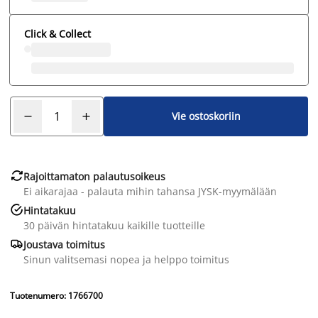
Click & Collect
Vie ostoskoriin

Rajoittamaton palautusoikeus
Ei aikarajaa - palauta mihin tahansa JYSK-myymälään

Hintatakuu
30 päivän hintatakuu kaikille tuotteille

Joustava toimitus
Sinun valitsemasi nopea ja helppo toimitus
Tuotenumero: 1766700