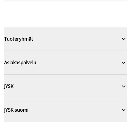

Tuoteryhmät

Asiakaspalvelu

JYSK

JYSK suomi