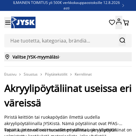
ILMAINEN TOIMITUS yli 500€ verkkokauppaostoksille 12.8.2026

asti
Parempiin uniin - Säästä jopa 60%





Sijauspatjoja - Säästä jopa 60%

Jenkkisänkyjä - Säästä jopa 60%



Valitse JYSK-myymäläsi

Etusivu
Sisustus
Pöytätekstiilit
Kerniliinat



Akryylipöytäliinat useissa eri
väreissä
Piristä keittiön tai ruokapöydän ilmettä uudella
akryylipöytäliinalla JYSKistä. Nämä pöytäliinat ovat PFAS-
vapaita, joten ne ovat turvallinen valinta arjen käyttöön.
Toisin kuin tavalliset muoviset pöytäliinat, akryylipöytäliinat on