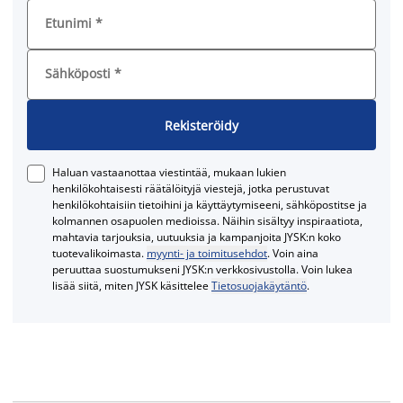
Etunimi
*
Sähköposti
*
Rekisteröidy
Haluan vastaanottaa viestintää, mukaan lukien
henkilökohtaisesti räätälöityjä viestejä, jotka perustuvat
henkilökohtaisiin tietoihini ja käyttäytymiseeni, sähköpostitse ja
kolmannen osapuolen medioissa. Näihin sisältyy inspiraatiota,
mahtavia tarjouksia, uutuuksia ja kampanjoita JYSK:n koko
tuotevalikoimasta.
myynti- ja toimitusehdot
. Voin aina
peruuttaa suostumukseni JYSK:n verkkosivustolla. Voin lukea
lisää siitä, miten JYSK käsittelee
Tietosuojakäytäntö
.