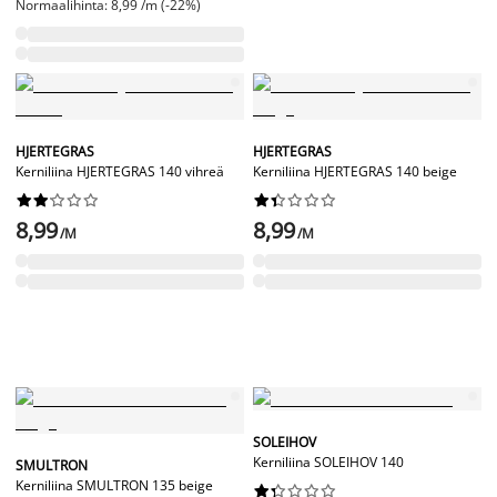
Normaalihinta: 8,99 /m (-22%)
HJERTEGRAS
HJERTEGRAS
Kerniliina HJERTEGRAS 140 vihreä
Kerniliina HJERTEGRAS 140 beige




















8,99
8,99
/M
/M
SOLEIHOV
Kerniliina SOLEIHOV 140
SMULTRON
Kerniliina SMULTRON 135 beige









