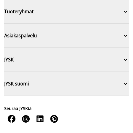

Tuoteryhmät

Asiakaspalvelu

JYSK

JYSK suomi
Seuraa JYSKiä



