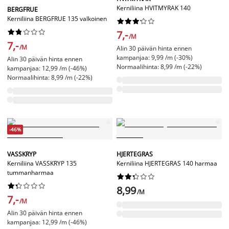
Kerniliina HVITMYRAK 140
BERGFRUE
Kerniliina BERGFRUE 135 valkoinen




















7,-
/M
7,-
/M
Alin 30 päivän hinta ennen
kampanjaa: 9,99 /m (-30%)
Alin 30 päivän hinta ennen
Normaalihinta: 8,99 /m (-22%)
kampanjaa: 12,99 /m (-46%)
Normaalihinta: 8,99 /m (-22%)
-46%
VASSKRYP
HJERTEGRAS
Kerniliina VASSKRYP 135
Kerniliina HJERTEGRAS 140 harmaa
tummanharmaa




















8,99
/M
7,-
/M
Alin 30 päivän hinta ennen
kampanjaa: 12,99 /m (-46%)