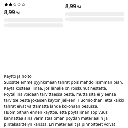










8,99
/M
8,99
/M
Käyttö ja hoito
Suosittelemme pyyhkimään tahrat pois mahdollisimman pian.
Käytä kosteaa liinaa, jos liinalle on roiskunut nestettä.
Pöytäliina voidaan tarvittaessa pestä, mutta sitä ei yleensä
tarvitse pestä jokaisen käytön jälkeen. Huomioithan, että kaikki
tahrat eivät välttämättä lähde kokonaan pesussa.
Huomioithan ennen käyttöä, että pöytäliinan sopivuus
kannattaa aina varmistaa oman pöydän materiaalin ja
pintakäsittelyn kanssa. Eri materiaalit ja pinnoitteet voivat