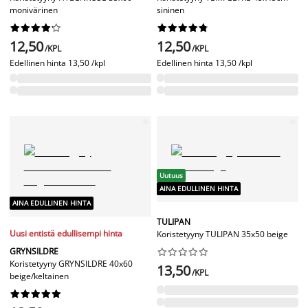
monivärinen
sininen




















12,50
12,50
/KPL
/KPL
Edellinen hinta
13,50 /kpl
Edellinen hinta
13,50 /kpl
Uutuus
AINA EDULLINEN HINTA
AINA EDULLINEN HINTA
TULIPAN
Uusi entistä edullisempi hinta
Koristetyyny TULIPAN 35x50 beige
GRYNSILDRE










Koristetyyny GRYNSILDRE 40x60
13,50
/KPL
beige/keltainen









