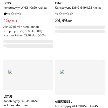
LYNG
LYNG
Koristetyyny LYNG 40x60 ruskea
Koristetyyny LYNG Ø19xL52 hiekka




















15,-
24,99
/KPL
/KPL
Alin 30 päivän hinta ennen
kampanjaa: 29,99 /kpl (-50%)
Normaalihinta: 29,99 /kpl (-50%)
LOTUS
Koristetyyny LOTUS 50x50
AGERTIDSEL
valkoinen/harmaa
Koristetyyny AGERTIDSEL 45x45