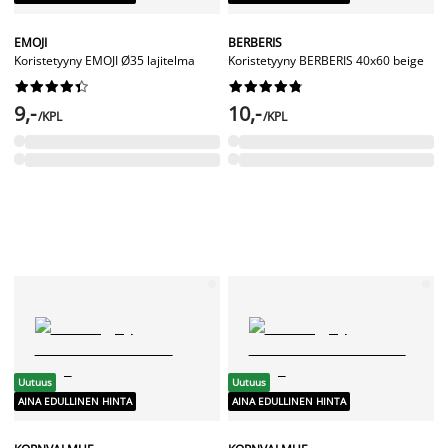
EMOJI
BERBERIS
Koristetyyny EMOJI Ø35 lajitelma
Koristetyyny BERBERIS 40x60 beige




















9,-
10,-
/KPL
/KPL
Uutuus
Uutuus
AINA EDULLINEN HINTA
AINA EDULLINEN HINTA