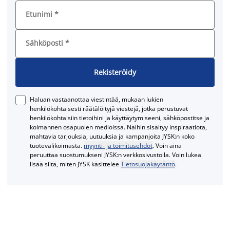
Etunimi
*
Sähköposti
*
Rekisteröidy
Haluan vastaanottaa viestintää, mukaan lukien
henkilökohtaisesti räätälöityjä viestejä, jotka perustuvat
henkilökohtaisiin tietoihini ja käyttäytymiseeni, sähköpostitse ja
kolmannen osapuolen medioissa. Näihin sisältyy inspiraatiota,
mahtavia tarjouksia, uutuuksia ja kampanjoita JYSK:n koko
tuotevalikoimasta.
myynti- ja toimitusehdot
. Voin aina
peruuttaa suostumukseni JYSK:n verkkosivustolla. Voin lukea
lisää siitä, miten JYSK käsittelee
Tietosuojakäytäntö
.