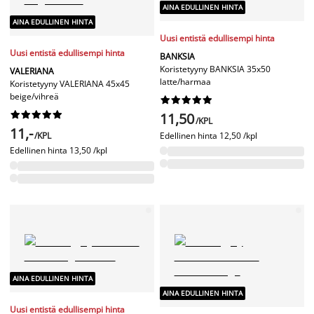
AINA EDULLINEN HINTA
AINA EDULLINEN HINTA
Uusi entistä edullisempi hinta
Uusi entistä edullisempi hinta
BANKSIA
Koristetyyny BANKSIA 35x50
VALERIANA
latte/harmaa
Koristetyyny VALERIANA 45x45
beige/vihreä




















11,50
/KPL
11,-
/KPL
Edellinen hinta
12,50 /kpl
Edellinen hinta
13,50 /kpl
AINA EDULLINEN HINTA
AINA EDULLINEN HINTA
Uusi entistä edullisempi hinta