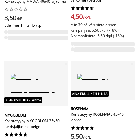
valkoinen/petrooli
Koristetyyny MALVA 40x40 lajitelma




















4,50
3,50
/KPL
/KPL
Alin 30 päivän hinta ennen
Edellinen hinta
4,- /kpl
kampanjaa: 5,50 /kpl (-18%)
Normaalihinta: 5,50 /kpl (-18%)
AINA EDULLINEN HINTA
AINA EDULLINEN HINTA
ROSENVIAL
Koristetyyny ROSENVIAL 45x45
MYGGBLOM
vihreä
Koristetyyny MYGGBLOM 35x50
turkisjäljitelmä beige




















5,50
/KPL