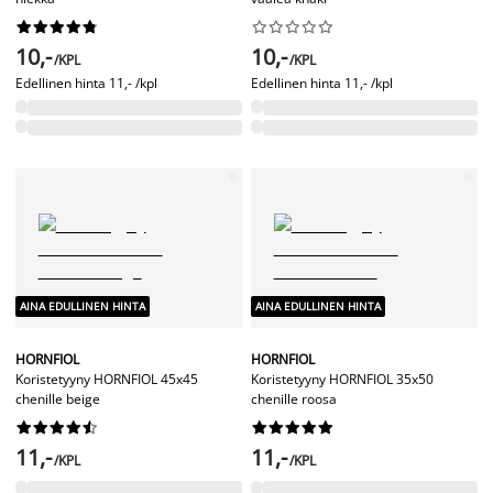




















10,-
10,-
/KPL
/KPL
Edellinen hinta
11,- /kpl
Edellinen hinta
11,- /kpl
AINA EDULLINEN HINTA
AINA EDULLINEN HINTA
HORNFIOL
HORNFIOL
Koristetyyny HORNFIOL 45x45
Koristetyyny HORNFIOL 35x50
chenille beige
chenille roosa




















11,-
11,-
/KPL
/KPL