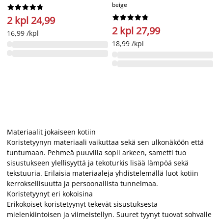
beige




















2 kpl 24,99
2 kpl 27,99
16,99 /kpl
18,99 /kpl
Materiaalit jokaiseen kotiin
Koristetyynyn materiaali vaikuttaa sekä sen ulkonäköön että
tuntumaan. Pehmeä puuvilla sopii arkeen, sametti tuo
sisustukseen ylellisyyttä ja tekoturkis lisää lämpöä sekä
tekstuuria. Erilaisia materiaaleja yhdistelemällä luot kotiin
kerroksellisuutta ja persoonallista tunnelmaa.
Koristetyynyt eri kokoisina
Erikokoiset koristetyynyt tekevät sisustuksesta
mielenkiintoisen ja viimeistellyn. Suuret tyynyt tuovat sohvalle