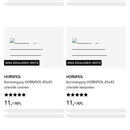
AINA EDULLINEN HINTA
AINA EDULLINEN HINTA
HORNFIOL
HORNFIOL
Koristetyyny HORNFIOL 45x45
Koristetyyny HORNFIOL 45x45
chenille sininen
chenille keltainen




















11,-
11,-
/KPL
/KPL