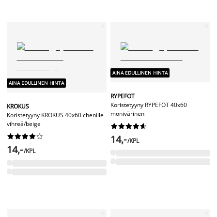
AINA EDULLINEN HINTA
AINA EDULLINEN HINTA
RYPEFOT
Koristetyyny RYPEFOT 40x60
KROKUS
monivärinen
Koristetyyny KROKUS 40x60 chenille
vihreä/beige




















14,-
/KPL
14,-
/KPL