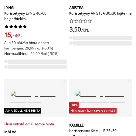
LYNG
ARISTEA
Koristetyyny LYNG 40x60
Koristetyyny ARISTEA 30x30 lajitelma
beige/hiekka




















3,50
/KPL
15,-
/KPL
Alin 30 päivän hinta ennen
kampanjaa: 29,99 /kpl (-50%)
Normaalihinta: 29,99 /kpl (-50%)
-18%
AINA EDULLINEN HINTA
Niin kauan kuin tavaraa riittää
Uusi entistä edullisempi hinta
KAMILLE
Koristetyyny KAMILLE 35x50
MALVA