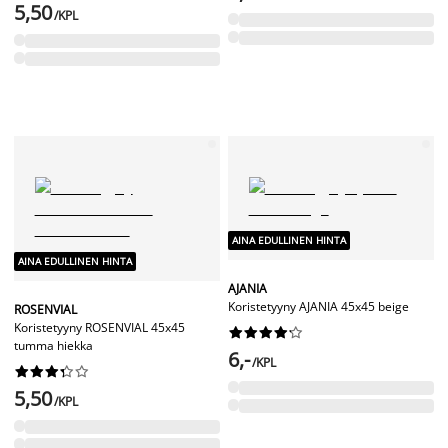
5,50
/KPL
AINA EDULLINEN HINTA
AINA EDULLINEN HINTA
AJANIA
Koristetyyny AJANIA 45x45 beige
ROSENVIAL
Koristetyyny ROSENVIAL 45x45










tumma hiekka
6,-
/KPL










5,50
/KPL