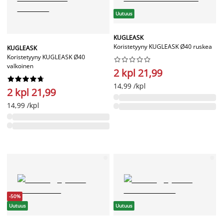
Uutuus
KUGLEASK
Koristetyyny KUGLEASK Ø40 ruskea
KUGLEASK
Koristetyyny KUGLEASK Ø40










valkoinen
2 kpl 21,99










14,99 /kpl
2 kpl 21,99
14,99 /kpl
-50%
Uutuus
Uutuus