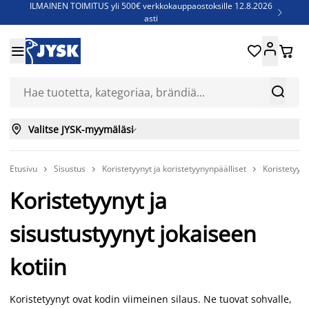
ILMAINEN TOIMITUS yli 500€ verkkokauppaostoksille 12.8.2026

asti
Parempiin uniin - Säästä jopa 60%





Sijauspatjoja - Säästä jopa 60%

Jenkkisänkyjä - Säästä jopa 60%



Valitse JYSK-myymäläsi

Etusivu
Sisustus
Koristetyynyt ja koristetyynynpäälliset
Koristetyyny



Koristetyynyt ja
sisustustyynyt jokaiseen
kotiin
Koristetyynyt ovat kodin viimeinen silaus. Ne tuovat sohvalle,