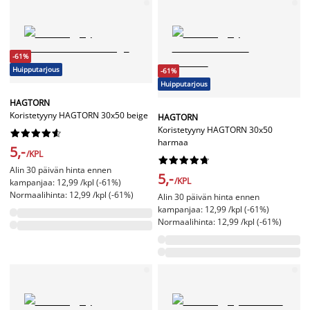
-61%
Huipputarjous
-61%
Huipputarjous
HAGTORN
Koristetyyny HAGTORN 30x50 beige
HAGTORN
Koristetyyny HAGTORN 30x50










harmaa
5,-
/KPL










Alin 30 päivän hinta ennen
5,-
/KPL
kampanjaa: 12,99 /kpl (-61%)
Normaalihinta: 12,99 /kpl (-61%)
Alin 30 päivän hinta ennen
kampanjaa: 12,99 /kpl (-61%)
Normaalihinta: 12,99 /kpl (-61%)