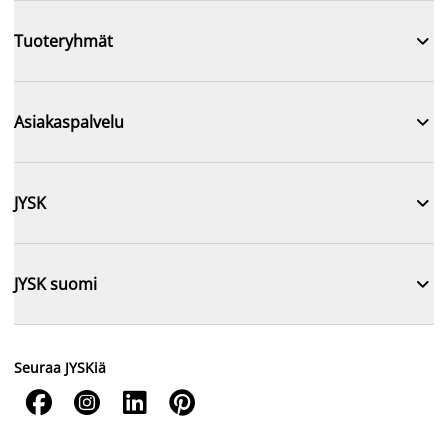

Tuoteryhmät

Asiakaspalvelu

JYSK

JYSK suomi
Seuraa JYSKiä



