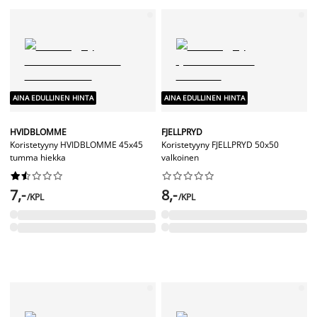
AINA EDULLINEN HINTA
AINA EDULLINEN HINTA
HVIDBLOMME
FJELLPRYD
Koristetyyny HVIDBLOMME 45x45
Koristetyyny FJELLPRYD 50x50
tumma hiekka
valkoinen




















7,-
8,-
/KPL
/KPL