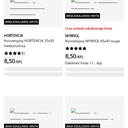
AINA EDULLINEN HINTA
AINA EDULLINEN HINTA
Uusi entistä edullisempi hinta
HORTENCIA
MYRFIOL
Koristetyyny HORTENCIA 35x50
Koristetyyny MYRFIOL 45x45 taupe
hiekka/vihreä




















8,50
/KPL
8,50
/KPL
Edellinen hinta
11,- /kpl
AINA EDULLINEN HINTA
AINA EDULLINEN HINTA