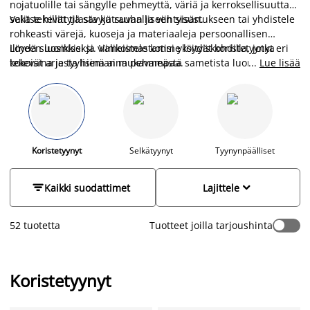
nojatuolille tai sängylle pehmeyttä, väriä ja kerroksellisuutta
sekä tekevät tilasta kutsuvan ja viihtyisän.
Valitse hillittyjä sävyjä rauhalliseen sisustukseen tai yhdistele
rohkeasti värejä, kuoseja ja materiaaleja persoonallisen
ilmeen luomiseksi. Valikoimastamme löydät koristetyynyt eri
Löydä suosikkisi ja viimeistele kotisi yksityiskohdilla, jotka
kokoisina ja tyylisinä aina pehmeästä sametista luonnolliseen
tekevät arjesta hieman mukavampaa.
...
Lue lisää
puuvillaan sekä ajattomista yksivärisistä tyynyistä näyttäviin
kuoseihin.
Koristetyynyt
Selkätyynyt
Tyynynpäälliset


Kaikki suodattimet
Lajittele
52 tuotetta
Tuotteet joilla tarjoushinta
Koristetyynyt