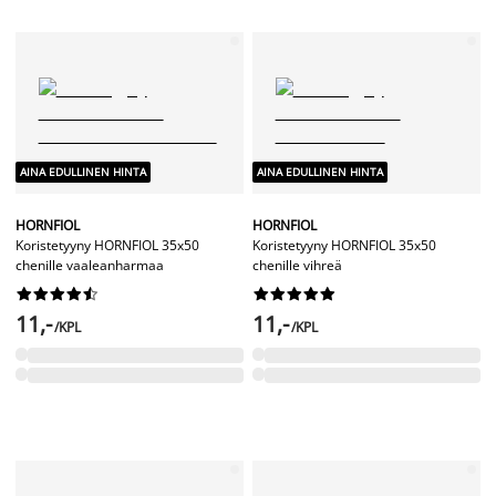
AINA EDULLINEN HINTA
AINA EDULLINEN HINTA
HORNFIOL
HORNFIOL
Koristetyyny HORNFIOL 35x50
Koristetyyny HORNFIOL 35x50
chenille vaaleanharmaa
chenille vihreä




















11,-
11,-
/KPL
/KPL