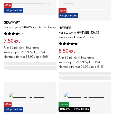
-65%
Huipputarjous
-61%
Huipputarjous
GRAVMYRT
Koristetyyny GRAVMYRT 40x60 beige
HVITVEIS
Koristetyyny HVITVEIS 45x45










luonnonvalkoinen/musta
7,50
/KPL










Alin 30 päivän hinta ennen
8,50
/KPL
kampanjaa: 21,99 /kpl (-65%)
Normaalihinta: 18,99 /kpl (-60%)
Alin 30 päivän hinta ennen
kampanjaa: 21,99 /kpl (-61%)
Normaalihinta: 21,99 /kpl (-61%)
-50%
Uutuus
Huipputarjous
AINA EDULLINEN HINTA