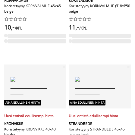
KORNVALMUE
KORNVALMUE
Koristetyyny KORNVALMUE 45x45
Koristetyyny KORNVALMUE Ø18xP50
beige
beige




















10,-
11,-
/KPL
/KPL
AINA EDULLINEN HINTA
AINA EDULLINEN HINTA
Uusi entistä edullisempi hinta
Uusi entistä edullisempi hinta
KRONVIKKE
STRANDBEDE
Koristetyyny KRONVIKKE 40x40
Koristetyyny STRANDBEDE 45x45
hiekka
vaalea khaki