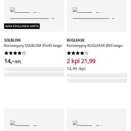
AINA EDULLINEN HINTA
SOLBLOM
KUGLEASK
Koristetyyny SOLBLOM 45x45 beige
Koristetyyny KUGLEASK Ø40 beige




















14,-
2 kpl 21,99
/KPL
14,99 /kpl