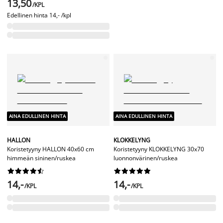
13,50
/KPL
Edellinen hinta
14,- /kpl
AINA EDULLINEN HINTA
AINA EDULLINEN HINTA
HALLON
KLOKKELYNG
Koristetyyny HALLON 40x60 cm
Koristetyyny KLOKKELYNG 30x70
himmeän sininen/ruskea
luonnonvärinen/ruskea




















14,-
14,-
/KPL
/KPL