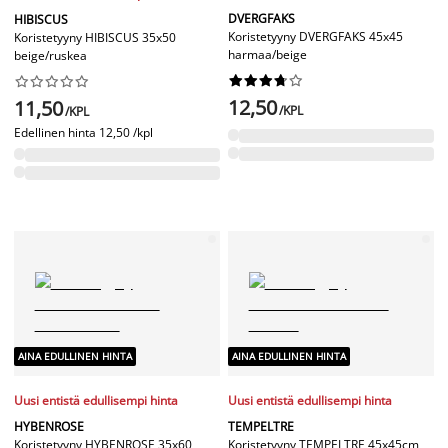
DVERGFAKS
HIBISCUS
Koristetyyny DVERGFAKS 45x45
Koristetyyny HIBISCUS 35x50
harmaa/beige
beige/ruskea




















12,50
11,50
/KPL
/KPL
Edellinen hinta
12,50 /kpl
AINA EDULLINEN HINTA
AINA EDULLINEN HINTA
Uusi entistä edullisempi hinta
Uusi entistä edullisempi hinta
HYBENROSE
TEMPELTRE
Koristetyyny HYBENROSE 35x60
Koristetyyny TEMPELTRE 45x45cm