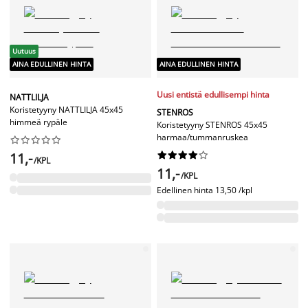
Uutuus
AINA EDULLINEN HINTA
AINA EDULLINEN HINTA
Uusi entistä edullisempi hinta
NATTLILJA
Koristetyyny NATTLILJA 45x45
STENROS
himmeä rypäle
Koristetyyny STENROS 45x45
harmaa/tummanruskea










11,-










/KPL
11,-
/KPL
Edellinen hinta
13,50 /kpl