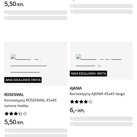
5,50
/KPL
AINA EDULLINEN HINTA
AINA EDULLINEN HINTA
AJANIA
Koristetyyny AJANIA 45x45 beige
ROSENVIAL
Koristetyyny ROSENVIAL 45x45










tumma hiekka
6,-
/KPL










5,50
/KPL