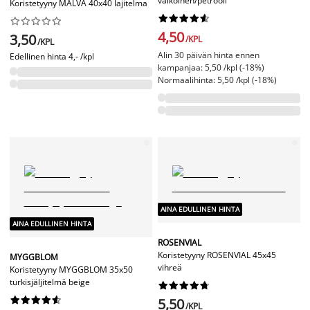
valkoinen/petrooli
Koristetyyny MALVA 40x40 lajitelma




















4,50
3,50
/KPL
/KPL
Alin 30 päivän hinta ennen
Edellinen hinta
4,- /kpl
kampanjaa: 5,50 /kpl (-18%)
Normaalihinta: 5,50 /kpl (-18%)
AINA EDULLINEN HINTA
AINA EDULLINEN HINTA
ROSENVIAL
Koristetyyny ROSENVIAL 45x45
MYGGBLOM
vihreä
Koristetyyny MYGGBLOM 35x50
turkisjäljitelmä beige




















5,50
/KPL