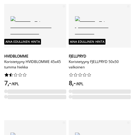
AINA EDULLINEN HINTA
AINA EDULLINEN HINTA
HVIDBLOMME
FJELLPRYD
Koristetyyny HVIDBLOMME 45x45
Koristetyyny FJELLPRYD 50x50
tumma hiekka
valkoinen




















7,-
8,-
/KPL
/KPL