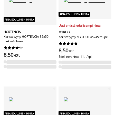
AINA EDULLINEN HINTA
AINA EDULLINEN HINTA
Uusi entistä edullisempi hinta
HORTENCIA
MYRFIOL
Koristetyyny HORTENCIA 35x50
Koristetyyny MYRFIOL 45x45 taupe
hiekka/vihreä




















8,50
/KPL
8,50
/KPL
Edellinen hinta
11,- /kpl
AINA EDULLINEN HINTA
AINA EDULLINEN HINTA