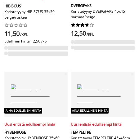
DVERGFAKS
HIBISCUS
Koristetyyny DVERGFAKS 45x45
Koristetyyny HIBISCUS 35x50
harmaa/beige
beige/ruskea




















12,50
11,50
/KPL
/KPL
Edellinen hinta
12,50 /kpl
AINA EDULLINEN HINTA
AINA EDULLINEN HINTA
Uusi entistä edullisempi hinta
Uusi entistä edullisempi hinta
HYBENROSE
TEMPELTRE
Koristetyyny HYBENROSE 35x60
Koristetyyny TEMPELTRE 45x45cm