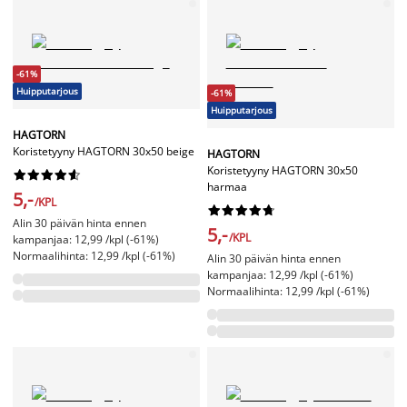
-61%
Huipputarjous
-61%
Huipputarjous
HAGTORN
Koristetyyny HAGTORN 30x50 beige
HAGTORN
Koristetyyny HAGTORN 30x50










harmaa
5,-
/KPL










Alin 30 päivän hinta ennen
5,-
/KPL
kampanjaa: 12,99 /kpl (-61%)
Normaalihinta: 12,99 /kpl (-61%)
Alin 30 päivän hinta ennen
kampanjaa: 12,99 /kpl (-61%)
Normaalihinta: 12,99 /kpl (-61%)