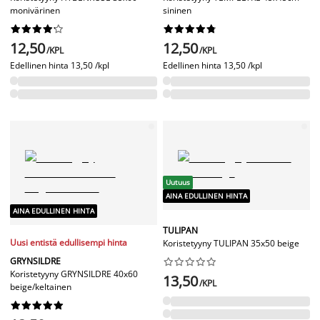
monivärinen
sininen




















12,50
12,50
/KPL
/KPL
Edellinen hinta
13,50 /kpl
Edellinen hinta
13,50 /kpl
Uutuus
AINA EDULLINEN HINTA
AINA EDULLINEN HINTA
TULIPAN
Uusi entistä edullisempi hinta
Koristetyyny TULIPAN 35x50 beige
GRYNSILDRE










Koristetyyny GRYNSILDRE 40x60
13,50
/KPL
beige/keltainen









