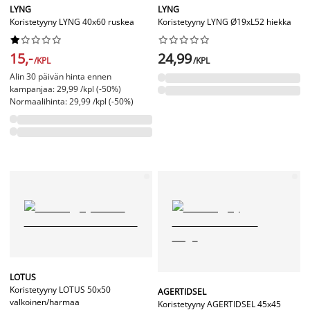
LYNG
LYNG
Koristetyyny LYNG 40x60 ruskea
Koristetyyny LYNG Ø19xL52 hiekka




















15,-
24,99
/KPL
/KPL
Alin 30 päivän hinta ennen
kampanjaa: 29,99 /kpl (-50%)
Normaalihinta: 29,99 /kpl (-50%)
LOTUS
Koristetyyny LOTUS 50x50
AGERTIDSEL
valkoinen/harmaa
Koristetyyny AGERTIDSEL 45x45