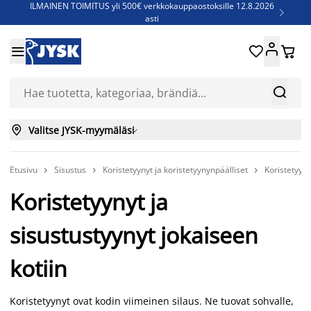
ILMAINEN TOIMITUS yli 500€ verkkokauppaostoksille 12.8.2026

asti
Parempiin uniin - Säästä jopa 60%





Sijauspatjoja - Säästä jopa 60%

Jenkkisänkyjä - Säästä jopa 60%



Valitse JYSK-myymäläsi

Etusivu
Sisustus
Koristetyynyt ja koristetyynynpäälliset
Koristetyyny



Koristetyynyt ja
sisustustyynyt jokaiseen
kotiin
Koristetyynyt ovat kodin viimeinen silaus. Ne tuovat sohvalle,