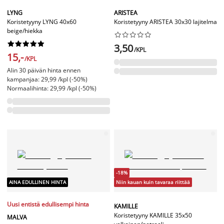
LYNG
ARISTEA
Koristetyyny LYNG 40x60
Koristetyyny ARISTEA 30x30 lajitelma
beige/hiekka




















3,50
/KPL
15,-
/KPL
Alin 30 päivän hinta ennen
kampanjaa: 29,99 /kpl (-50%)
Normaalihinta: 29,99 /kpl (-50%)
-18%
AINA EDULLINEN HINTA
Niin kauan kuin tavaraa riittää
Uusi entistä edullisempi hinta
KAMILLE
Koristetyyny KAMILLE 35x50
MALVA