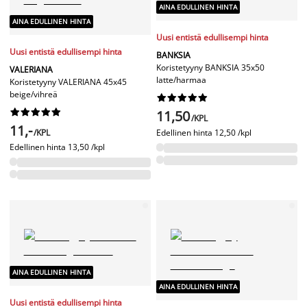
AINA EDULLINEN HINTA
AINA EDULLINEN HINTA
Uusi entistä edullisempi hinta
Uusi entistä edullisempi hinta
BANKSIA
Koristetyyny BANKSIA 35x50
VALERIANA
latte/harmaa
Koristetyyny VALERIANA 45x45
beige/vihreä




















11,50
/KPL
11,-
/KPL
Edellinen hinta
12,50 /kpl
Edellinen hinta
13,50 /kpl
AINA EDULLINEN HINTA
AINA EDULLINEN HINTA
Uusi entistä edullisempi hinta