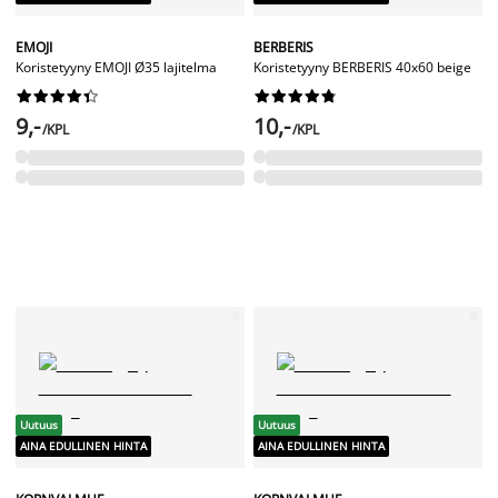
EMOJI
BERBERIS
Koristetyyny EMOJI Ø35 lajitelma
Koristetyyny BERBERIS 40x60 beige




















9,-
10,-
/KPL
/KPL
Uutuus
Uutuus
AINA EDULLINEN HINTA
AINA EDULLINEN HINTA