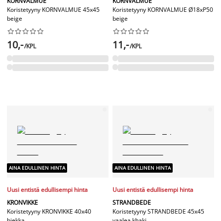
KORNVALMUE
KORNVALMUE
Koristetyyny KORNVALMUE 45x45
Koristetyyny KORNVALMUE Ø18xP50
beige
beige




















10,-
11,-
/KPL
/KPL
AINA EDULLINEN HINTA
AINA EDULLINEN HINTA
Uusi entistä edullisempi hinta
Uusi entistä edullisempi hinta
KRONVIKKE
STRANDBEDE
Koristetyyny KRONVIKKE 40x40
Koristetyyny STRANDBEDE 45x45
hiekka
vaalea khaki