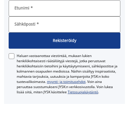
Etunimi
*
Sähköposti
*
Rekisteröidy
Haluan vastaanottaa viestintää, mukaan lukien
henkilökohtaisesti räätälöityjä viestejä, jotka perustuvat
henkilökohtaisiin tietoihini ja käyttäytymiseeni, sähköpostitse ja
kolmannen osapuolen medioissa. Näihin sisältyy inspiraatiota,
mahtavia tarjouksia, uutuuksia ja kampanjoita JYSK:n koko
tuotevalikoimasta.
myynti- ja toimitusehdot
. Voin aina
peruuttaa suostumukseni JYSK:n verkkosivustolla. Voin lukea
lisää siitä, miten JYSK käsittelee
Tietosuojakäytäntö
.