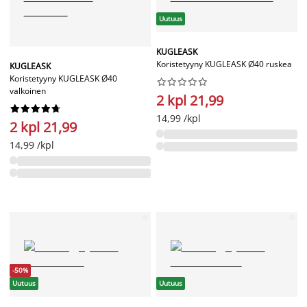
Uutuus
KUGLEASK
Koristetyyny KUGLEASK Ø40 ruskea
KUGLEASK
Koristetyyny KUGLEASK Ø40










valkoinen
2 kpl 21,99










14,99 /kpl
2 kpl 21,99
14,99 /kpl
-50%
Uutuus
Uutuus