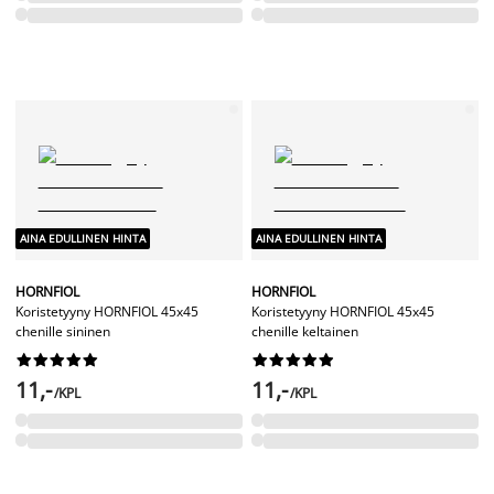
AINA EDULLINEN HINTA
AINA EDULLINEN HINTA
HORNFIOL
HORNFIOL
Koristetyyny HORNFIOL 45x45
Koristetyyny HORNFIOL 45x45
chenille sininen
chenille keltainen




















11,-
11,-
/KPL
/KPL