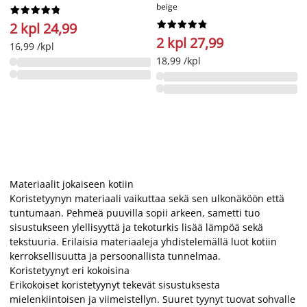
beige




















2 kpl 24,99
2 kpl 27,99
16,99 /kpl
18,99 /kpl
Materiaalit jokaiseen kotiin
Koristetyynyn materiaali vaikuttaa sekä sen ulkonäköön että
tuntumaan. Pehmeä puuvilla sopii arkeen, sametti tuo
sisustukseen ylellisyyttä ja tekoturkis lisää lämpöä sekä
tekstuuria. Erilaisia materiaaleja yhdistelemällä luot kotiin
kerroksellisuutta ja persoonallista tunnelmaa.
Koristetyynyt eri kokoisina
Erikokoiset koristetyynyt tekevät sisustuksesta
mielenkiintoisen ja viimeistellyn. Suuret tyynyt tuovat sohvalle