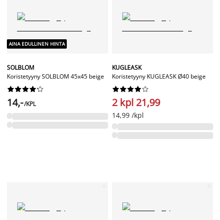
AINA EDULLINEN HINTA
SOLBLOM
KUGLEASK
Koristetyyny SOLBLOM 45x45 beige
Koristetyyny KUGLEASK Ø40 beige




















14,-
2 kpl 21,99
/KPL
14,99 /kpl