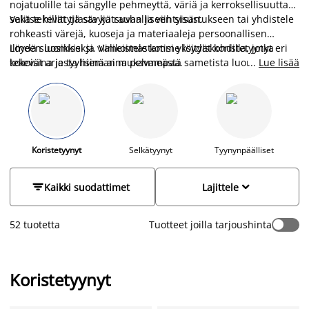
nojatuolille tai sängylle pehmeyttä, väriä ja kerroksellisuutta
sekä tekevät tilasta kutsuvan ja viihtyisän.
Valitse hillittyjä sävyjä rauhalliseen sisustukseen tai yhdistele
rohkeasti värejä, kuoseja ja materiaaleja persoonallisen
ilmeen luomiseksi. Valikoimastamme löydät koristetyynyt eri
Löydä suosikkisi ja viimeistele kotisi yksityiskohdilla, jotka
kokoisina ja tyylisinä aina pehmeästä sametista luonnolliseen
tekevät arjesta hieman mukavampaa.
...
Lue lisää
puuvillaan sekä ajattomista yksivärisistä tyynyistä näyttäviin
kuoseihin.
Koristetyynyt
Selkätyynyt
Tyynynpäälliset


Kaikki suodattimet
Lajittele
52 tuotetta
Tuotteet joilla tarjoushinta
Koristetyynyt