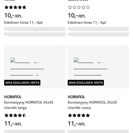




















10,-
10,-
/KPL
/KPL
Edellinen hinta
11,- /kpl
Edellinen hinta
11,- /kpl
AINA EDULLINEN HINTA
AINA EDULLINEN HINTA
HORNFIOL
HORNFIOL
Koristetyyny HORNFIOL 45x45
Koristetyyny HORNFIOL 35x50
chenille beige
chenille roosa




















11,-
11,-
/KPL
/KPL