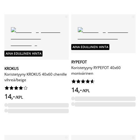
AINA EDULLINEN HINTA
AINA EDULLINEN HINTA
RYPEFOT
Koristetyyny RYPEFOT 40x60
KROKUS
monivärinen
Koristetyyny KROKUS 40x60 chenille
vihreä/beige




















14,-
/KPL
14,-
/KPL