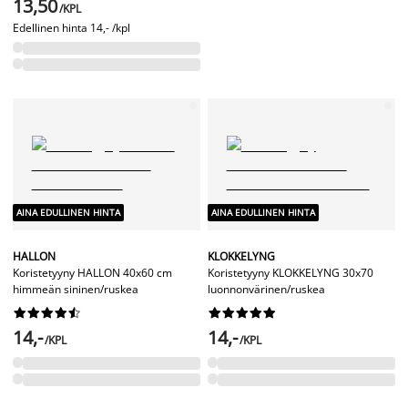
13,50
/KPL
Edellinen hinta
14,- /kpl
AINA EDULLINEN HINTA
AINA EDULLINEN HINTA
HALLON
KLOKKELYNG
Koristetyyny HALLON 40x60 cm
Koristetyyny KLOKKELYNG 30x70
himmeän sininen/ruskea
luonnonvärinen/ruskea




















14,-
14,-
/KPL
/KPL