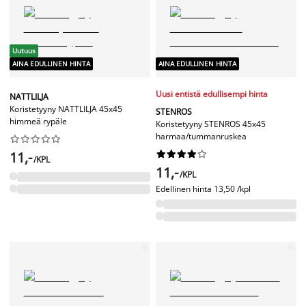
Uutuus
AINA EDULLINEN HINTA
AINA EDULLINEN HINTA
Uusi entistä edullisempi hinta
NATTLILJA
Koristetyyny NATTLILJA 45x45
STENROS
himmeä rypäle
Koristetyyny STENROS 45x45
harmaa/tummanruskea










11,-










/KPL
11,-
/KPL
Edellinen hinta
13,50 /kpl