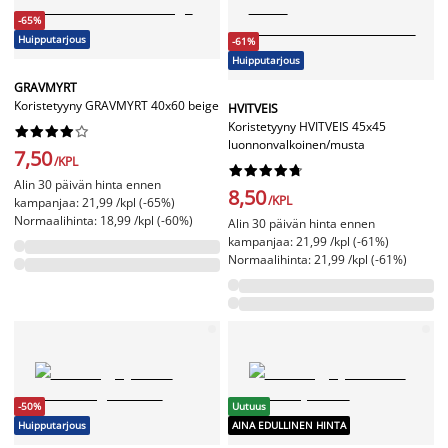
-65%
Huipputarjous
-61%
Huipputarjous
GRAVMYRT
Koristetyyny GRAVMYRT 40x60 beige
HVITVEIS
Koristetyyny HVITVEIS 45x45










luonnonvalkoinen/musta
7,50
/KPL










Alin 30 päivän hinta ennen
8,50
/KPL
kampanjaa: 21,99 /kpl (-65%)
Normaalihinta: 18,99 /kpl (-60%)
Alin 30 päivän hinta ennen
kampanjaa: 21,99 /kpl (-61%)
Normaalihinta: 21,99 /kpl (-61%)
-50%
Uutuus
Huipputarjous
AINA EDULLINEN HINTA