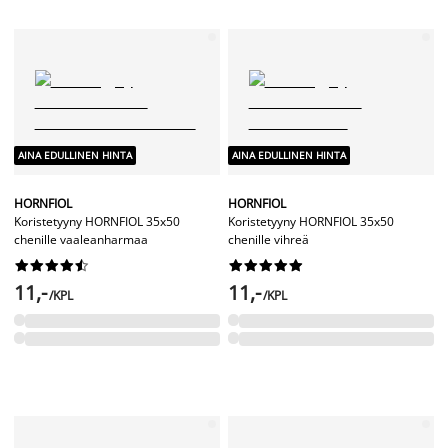
AINA EDULLINEN HINTA
AINA EDULLINEN HINTA
HORNFIOL
HORNFIOL
Koristetyyny HORNFIOL 35x50
Koristetyyny HORNFIOL 35x50
chenille vaaleanharmaa
chenille vihreä




















11,-
11,-
/KPL
/KPL