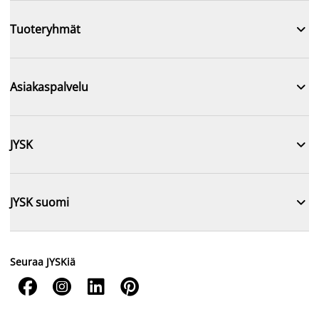

Tuoteryhmät

Asiakaspalvelu

JYSK

JYSK suomi
Seuraa JYSKiä



