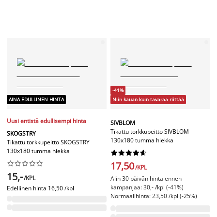
-41%
AINA EDULLINEN HINTA
Niin kauan kuin tavaraa riittää
Uusi entistä edullisempi hinta
SIVBLOM
Tikattu torkkupeitto SIVBLOM
SKOGSTRY
130x180 tumma hiekka
Tikattu torkkupeitto SKOGSTRY
130x180 tumma hiekka




















17,50
/KPL
15,-
/KPL
Alin 30 päivän hinta ennen
kampanjaa: 30,- /kpl (-41%)
Edellinen hinta
16,50 /kpl
Normaalihinta: 23,50 /kpl (-25%)