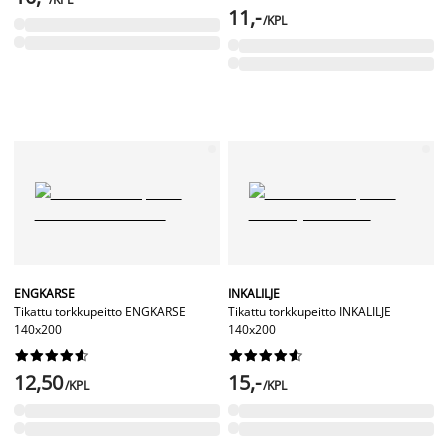
11,-
/KPL
ENGKARSE
INKALILJE
Tikattu torkkupeitto ENGKARSE
Tikattu torkkupeitto INKALILJE
140x200
140x200




















12,50
15,-
/KPL
/KPL