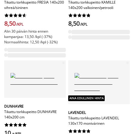
Tikattu torkkupeitto FRESIA 140x200
Tikattu torkkupeitto KAMILLE
vihreä/sininen
140x200 valkoinen/petrooli




















8,50
8,50
/KPL
/KPL
Alin 30 päivän hinta ennen
kampanjaa: 13,50 /kpl (-37%)
Normaalihinta: 12,50 /kpl (-32%)
AINA EDULLINEN HINTA
DUNHAVRE
Tikattu torkkupeitto DUNHAVRE
LAVENDEL
140x200 cm
Tikattu torkkupeitto LAVENDEL
130x170 monivärinen




















10,-
/KPL