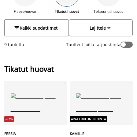
valikoimaamme ja osta suosikkisi.
Fleecehuovat
Tikatut huovat
Tekoturkishuovat


Kaikki suodattimet
Lajittele
9 tuotetta
Tuotteet joilla tarjoushinta
Tikatut huovat
-37%
AINA EDULLINEN HINTA
FRESIA
KAMILLE