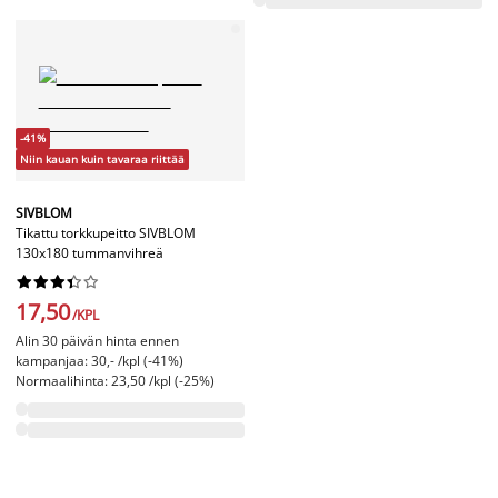
-41%
Niin kauan kuin tavaraa riittää
SIVBLOM
Tikattu torkkupeitto SIVBLOM
130x180 tummanvihreä










17,50
/KPL
Alin 30 päivän hinta ennen
kampanjaa: 30,- /kpl (-41%)
Normaalihinta: 23,50 /kpl (-25%)