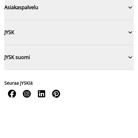

Asiakaspalvelu

JYSK

JYSK suomi
Seuraa JYSKiä



