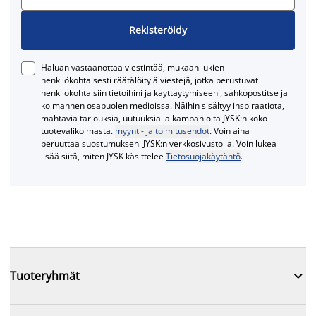
Rekisteröidy
Haluan vastaanottaa viestintää, mukaan lukien
henkilökohtaisesti räätälöityjä viestejä, jotka perustuvat
henkilökohtaisiin tietoihini ja käyttäytymiseeni, sähköpostitse ja
kolmannen osapuolen medioissa. Näihin sisältyy inspiraatiota,
mahtavia tarjouksia, uutuuksia ja kampanjoita JYSK:n koko
tuotevalikoimasta.
myynti- ja toimitusehdot
. Voin aina
peruuttaa suostumukseni JYSK:n verkkosivustolla. Voin lukea
lisää siitä, miten JYSK käsittelee
Tietosuojakäytäntö
.

Tuoteryhmät