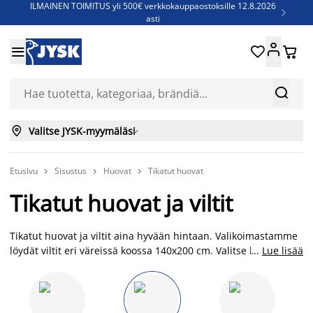
ILMAINEN TOIMITUS yli 500€ verkkokauppaostoksille 12.8.2026

asti
Parempiin uniin - Säästä jopa 60%





Sijauspatjoja - Säästä jopa 60%

Jenkkisänkyjä - Säästä jopa 60%



Valitse JYSK-myymäläsi

Etusivu
Sisustus
Huovat
Tikatut huovat



Tikatut huovat ja viltit
Tikatut huovat ja viltit aina hyvään hintaan. Valikoimastamme
löydät viltit eri väreissä koossa 140x200 cm. Valitse kuvioidun
...
Lue lisää
roosan tai harmaan huovan väliltä tai hanki tarpeen mukaan
vaikkapa useampi tikattu huopa. Tikatut huovat toimivat
lämmikkeen lisäksi myös sisustuselementtinä esimerkiksi
olohuoneessa, makuuhuoneessa tai parvekkeella. Tutustu