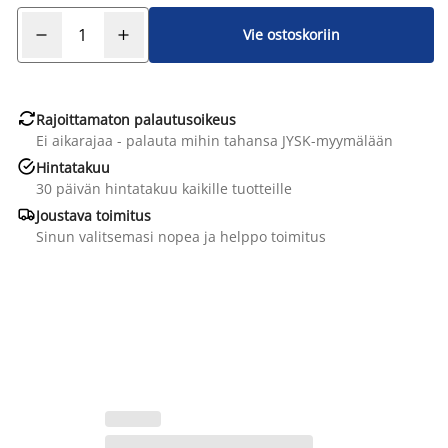
Vie ostoskoriin

Rajoittamaton palautusoikeus
Ei aikarajaa - palauta mihin tahansa JYSK-myymälään

Hintatakuu
30 päivän hintatakuu kaikille tuotteille

Joustava toimitus
Sinun valitsemasi nopea ja helppo toimitus