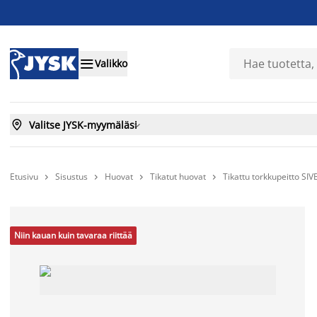

Valikko

Valitse JYSK-myymäläsi

Etusivu
Sisustus
Huovat
Tikatut huovat
Tikattu torkkupeitto S




Niin kauan kuin tavaraa riittää