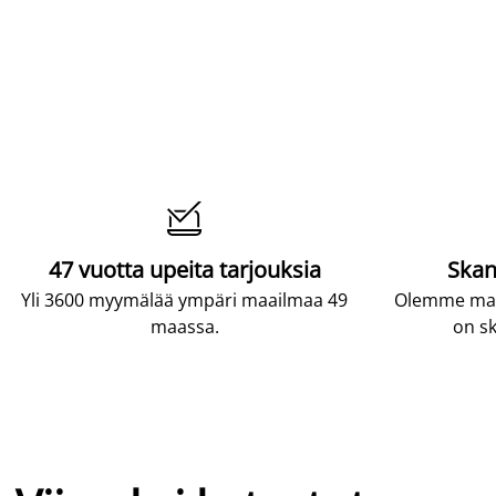

47 vuotta upeita tarjouksia
Skan
Yli 3600 myymälää ympäri maailmaa 49
Olemme maai
maassa.
on sk