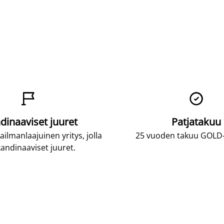


dinaaviset juuret
Patjatakuu
lmanlaajuinen yritys, jolla
25 vuoden takuu GOLD-p
andinaaviset juuret.