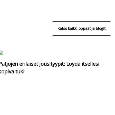
Katso kaikki oppaat ja blogit
S
Patjojen erilaiset jousityypit: Löydä itsellesi
sopiva tuki