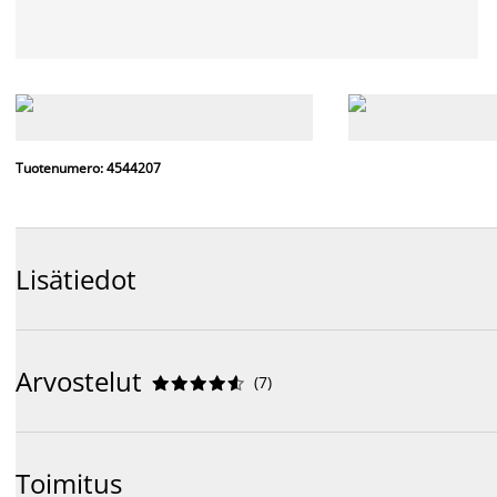
Tuotenumero: 4544207
Lisätiedot
Arvostelut
(
7
)










Toimitus