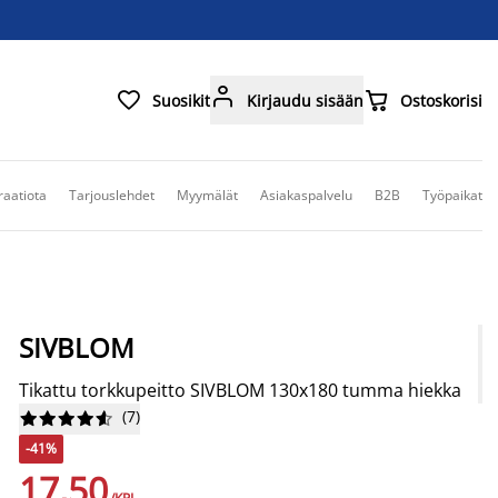



Suosikit
Kirjaudu sisään
Ostoskorisi
raatiota
Tarjouslehdet
Myymälät
Asiakaspalvelu
B2B
Työpaikat
SIVBLOM
Tikattu torkkupeitto SIVBLOM 130x180 tumma hiekka
(
7
)










-41%
17,50