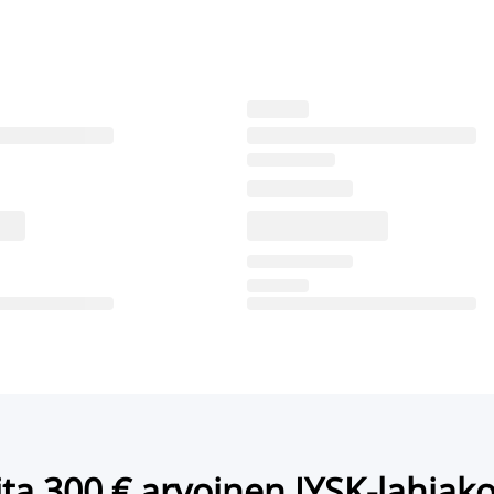
ta 300 € arvoinen JYSK-lahjako