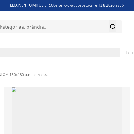
ILMAINEN TOIMITUS yli 500€ verkkokauppaostoksille 12.8.2026 asti

Parempiin uniin - Säästä jopa 60%


Sijauspatjoja - Säästä jopa 60%

Jenkkisänkyjä - Säästä jopa 60%

Inspi
IVBLOM 130x180 tumma hiekka