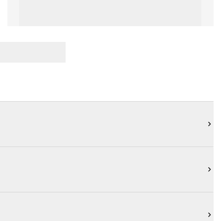


