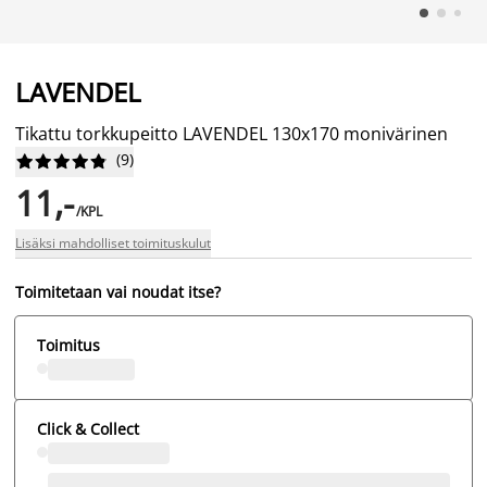
LAVENDEL
Tikattu torkkupeitto LAVENDEL 130x170 monivärinen
(
9
)










11,-
/KPL
Lisäksi mahdolliset toimituskulut
Toimitetaan vai noudat itse?
Toimitus
Click & Collect