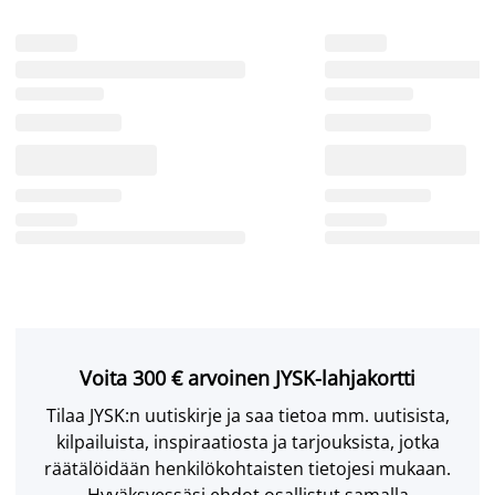
Voita 300 € arvoinen JYSK-lahjakortti
Tilaa JYSK:n uutiskirje ja saa tietoa mm. uutisista,
kilpailuista, inspiraatiosta ja tarjouksista, jotka
räätälöidään henkilökohtaisten tietojesi mukaan.
Hyväksyessäsi ehdot osallistut samalla