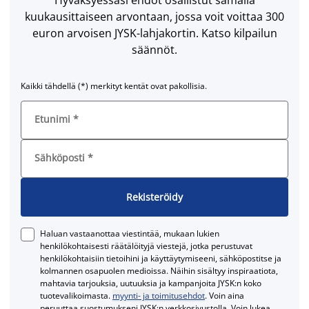
kuukausittaiseen arvontaan, jossa voit voittaa 300
euron arvoisen JYSK-lahjakortin. Katso kilpailun
säännöt.
Kaikki tähdellä (*) merkityt kentät ovat pakollisia.
Etunimi
*
Sähköposti
*
Rekisteröidy
Haluan vastaanottaa viestintää, mukaan lukien
henkilökohtaisesti räätälöityjä viestejä, jotka perustuvat
henkilökohtaisiin tietoihini ja käyttäytymiseeni, sähköpostitse ja
kolmannen osapuolen medioissa. Näihin sisältyy inspiraatiota,
mahtavia tarjouksia, uutuuksia ja kampanjoita JYSK:n koko
tuotevalikoimasta.
myynti- ja toimitusehdot
. Voin aina
peruuttaa suostumukseni JYSK:n verkkosivustolla. Voin lukea