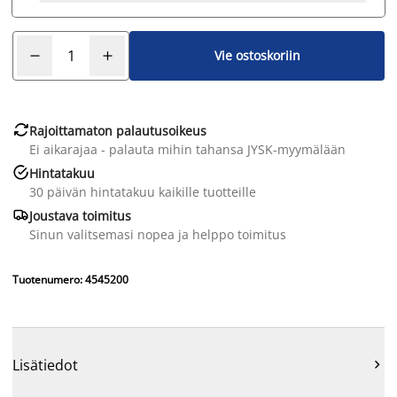
Vie ostoskoriin

Rajoittamaton palautusoikeus
Ei aikarajaa - palauta mihin tahansa JYSK-myymälään

Hintatakuu
30 päivän hintatakuu kaikille tuotteille

Joustava toimitus
Sinun valitsemasi nopea ja helppo toimitus
Tuotenumero: 4545200
Lisätiedot
