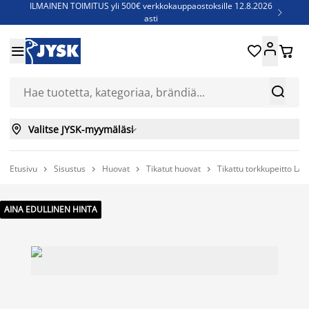
ILMAINEN TOIMITUS yli 500€ verkkokauppaostoksille 12.8.2026

asti
Parempiin uniin - Säästä jopa 60%





Sijauspatjoja - Säästä jopa 60%

Jenkkisänkyjä - Säästä jopa 60%



Valitse JYSK-myymäläsi

Etusivu
Sisustus
Huovat
Tikatut huovat
Tikattu torkkupeitto L




AINA EDULLINEN HINTA