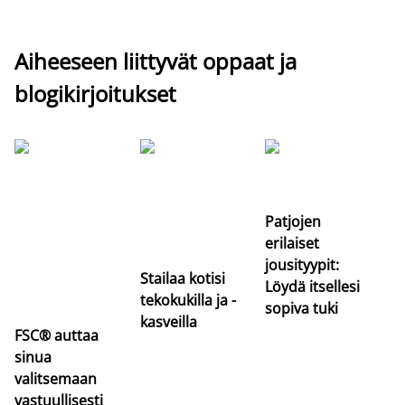
Aiheeseen liittyvät oppaat ja
blogikirjoitukset
Si
uu
va
Patjojen
erilaiset
jousityypit:
Stailaa kotisi
Löydä itsellesi
tekokukilla ja -
sopiva tuki
kasveilla
FSC® auttaa
sinua
valitsemaan
vastuullisesti