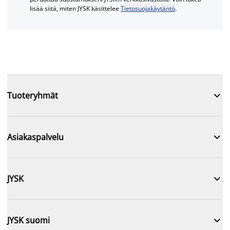
lisää siitä, miten JYSK käsittelee
Tietosuojakäytäntö
.

Tuoteryhmät

Asiakaspalvelu

JYSK

JYSK suomi