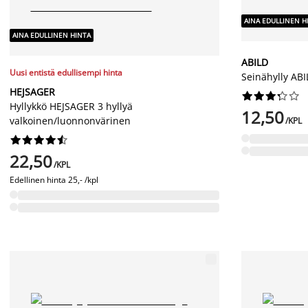
AINA EDULLINEN H
AINA EDULLINEN HINTA
ABILD
Uusi entistä edullisempi hinta
Seinähylly AB
HEJSAGER










Hyllykkö HEJSAGER 3 hyllyä
12,50
valkoinen/luonnonvärinen
/KPL










22,50
/KPL
Edellinen hinta
25,- /kpl