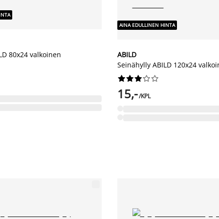
INTA
AINA EDULLINEN HINTA
ILD 80x24 valkoinen
ABILD
Seinähylly ABILD 120x24 valko










15,-
/KPL