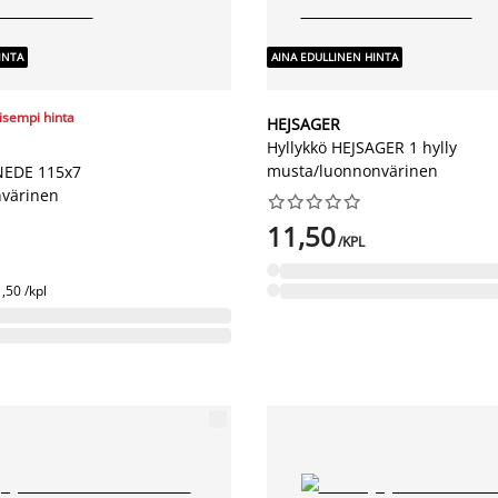
INTA
AINA EDULLINEN HINTA
lisempi hinta
HEJSAGER
Hyllykkö HEJSAGER 1 hylly
musta/luonnonvärinen
NEDE 115x7
värinen










11,50
/KPL
,50 /kpl