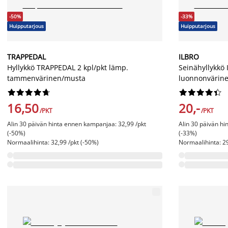
-50%
-33%
Huipputarjous
Huipputarjous
TRAPPEDAL
ILBRO
Hyllykkö TRAPPEDAL 2 kpl/pkt lämp.
Seinähyllykkö 
tammenvärinen/musta
luonnonvärine




















16,50
20,-
/PKT
/PKT
Alin 30 päivän hinta ennen kampanjaa: 32,99 /pkt
Alin 30 päivän hi
(-50%)
(-33%)
Normaalihinta: 32,99 /pkt (-50%)
Normaalihinta: 29