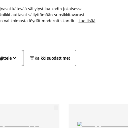
joavat kätevää säilytystilaa kodin jokaisessa
kaikki auttavat säilyttämään suosikkitavarasi
Kin valikoimasta löydät modernit skandinaaviset
...
Lue lisää
en, makuuhuoneeseen kuin keittiöönkin. Tutustu
 kotisi sisustusta.


jittele
Kaikki suodattimet