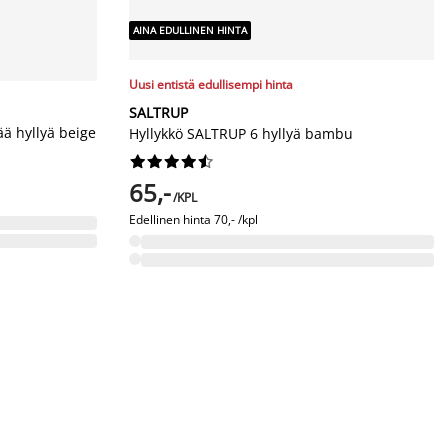
AINA EDULLINEN HINTA
Uusi entistä edullisempi hinta
SALTRUP
ä hyllyä beige
Hyllykkö SALTRUP 6 hyllyä bambu










65,-
/KPL
Edellinen hinta
70,- /kpl