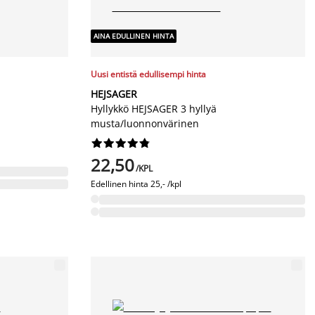
AINA EDULLINEN HINTA
Uusi entistä edullisempi hinta
HEJSAGER
Hyllykkö HEJSAGER 3 hyllyä
musta/luonnonvärinen










22,50
/KPL
Edellinen hinta
25,- /kpl