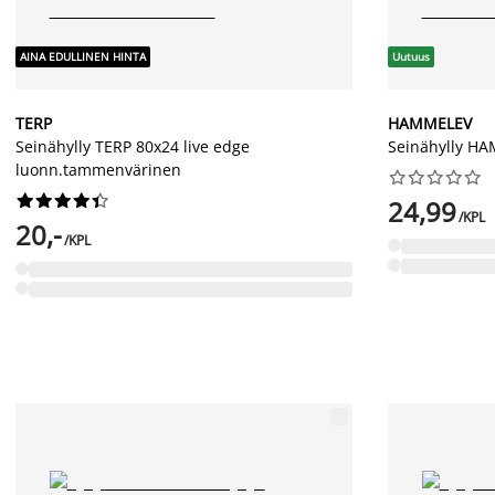
AINA EDULLINEN HINTA
Uutuus
TERP
HAMMELEV
Seinähylly TERP 80x24 live edge
Seinähylly HA
luonn.tammenvärinen




















24,99
/KPL
20,-
/KPL