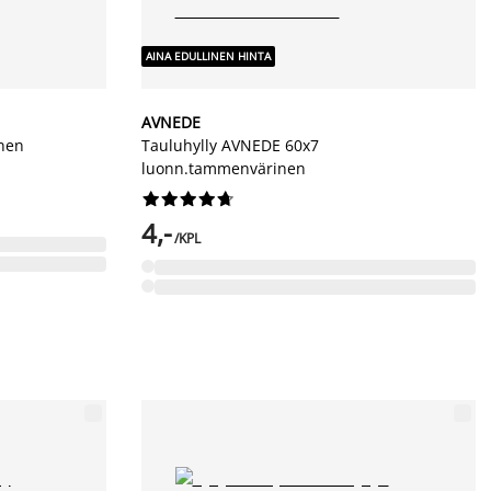
AINA EDULLINEN HINTA
AVNEDE
inen
Tauluhylly AVNEDE 60x7
luonn.tammenvärinen










4,-
/KPL