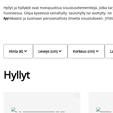
Hyllyt ja hyllyköt ovat monipuolisia sisustuselementtejä, jotka tar
huoneessa. Olipa kyseessä seinähylly, tauluhylly tai avohylly, ne 
tyylikkäästi ja tuomaan persoonallista ilmettä sisustukseen. JYS
&n
hyllyt eri kokoisina ja värisinä, jotka sopivat niin olohuoneese
valikoimaamme ja löydä edullinen ja tyylikäs hylly, joka täydentää



Hinta (€)
Leveys (cm)
Korkeus (cm)
La
Hyllyt