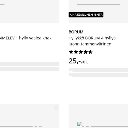
AINA EDULLINEN HINTA
BORUM
MMELEV 1 hylly vaalea khaki
Hyllykkö BORUM 4 hyllyä
luonn.tammenvärinen










25,-
/KPL