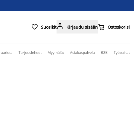



Suosikit
Kirjaudu sisään
Ostoskorisi
raatiota
Tarjouslehdet
Myymälät
Asiakaspalvelu
B2B
Työpaikat