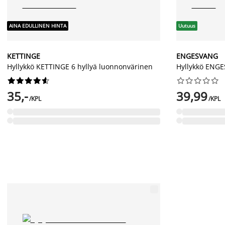
AINA EDULLINEN HINTA
Uutuus
KETTINGE
ENGESVANG
Hyllykkö KETTINGE 6 hyllyä luonnonvärinen
Hyllykkö ENG




















35,-
39,99
/KPL
/KPL