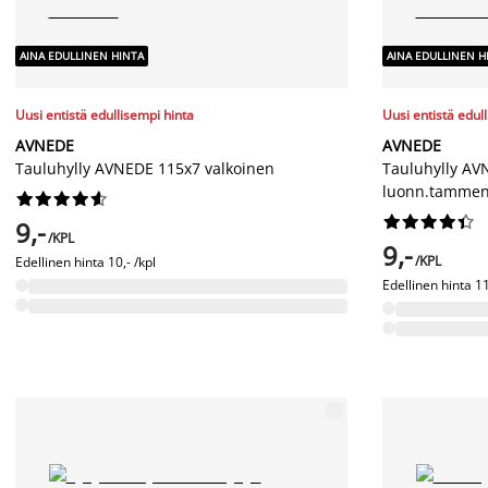
AINA EDULLINEN HINTA
AINA EDULLINEN H
Uusi entistä edullisempi hinta
Uusi entistä edul
AVNEDE
AVNEDE
Tauluhylly AVNEDE 115x7 valkoinen
Tauluhylly AV
luonn.tammen




















9,-
/KPL
9,-
/KPL
Edellinen hinta
10,- /kpl
Edellinen hinta
11