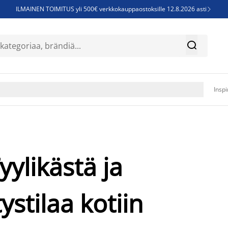
ILMAINEN TOIMITUS yli 500€ verkkokauppaostoksille 12.8.2026 asti

Parempiin uniin - Säästä jopa 60%


Sijauspatjoja - Säästä jopa 60%

Jenkkisänkyjä - Säästä jopa 60%

Inspi
Tyylikästä ja
ystilaa kotiin