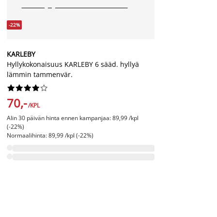
-22%
KARLEBY
Hyllykokonaisuus KARLEBY 6 sääd. hyllyä
lämmin tammenvär.










70,-
/KPL
Alin 30 päivän hinta ennen kampanjaa: 89,99 /kpl
(-22%)
Normaalihinta: 89,99 /kpl (-22%)