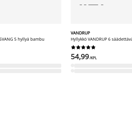
VANDRUP
ESVANG 5 hyllyä bambu
Hyllykkö VANDRUP 6 säädettävä










54,99
/KPL