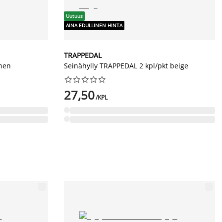
Uutuus
AINA EDULLINEN HINTA
TRAPPEDAL
inen
Seinähylly TRAPPEDAL 2 kpl/pkt beige










27,50
/KPL