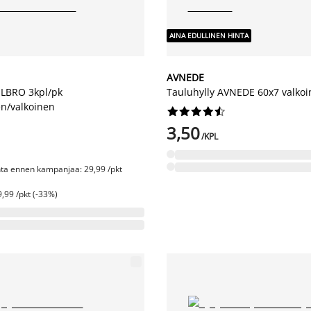
AINA EDULLINEN HINTA
AVNEDE
ILBRO 3kpl/pk
Tauluhylly AVNEDE 60x7 valko
n/valkoinen










3,50
/KPL
nta ennen kampanjaa: 29,99 /pkt
,99 /pkt (-33%)