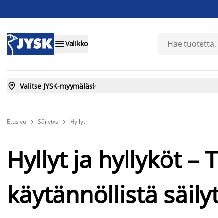

Valikko

Valitse JYSK-myymäläsi

Etusivu
Säilytys
Hyllyt


Hyllyt ja hyllyköt – 
käytännöllistä säilyt