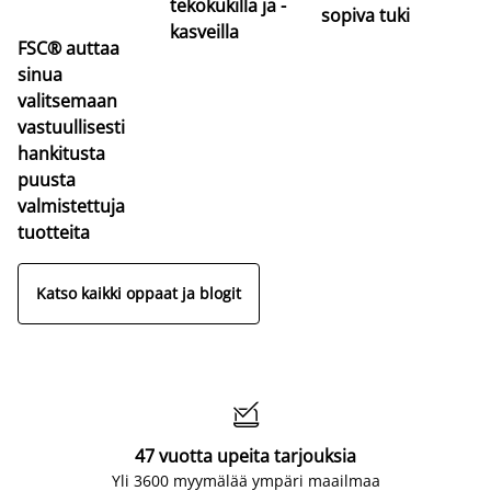
tekokukilla ja -
sopiva tuki
kasveilla
FSC® auttaa
sinua
valitsemaan
vastuullisesti
hankitusta
puusta
valmistettuja
tuotteita
Katso kaikki oppaat ja blogit

47 vuotta upeita tarjouksia
Yli 3600 myymälää ympäri maailmaa