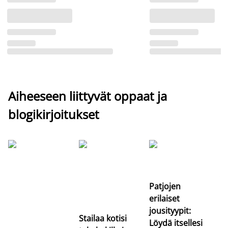
Aiheeseen liittyvät oppaat ja
blogikirjoitukset
Si
uu
va
Patjojen
erilaiset
jousityypit:
Stailaa kotisi
Löydä itsellesi