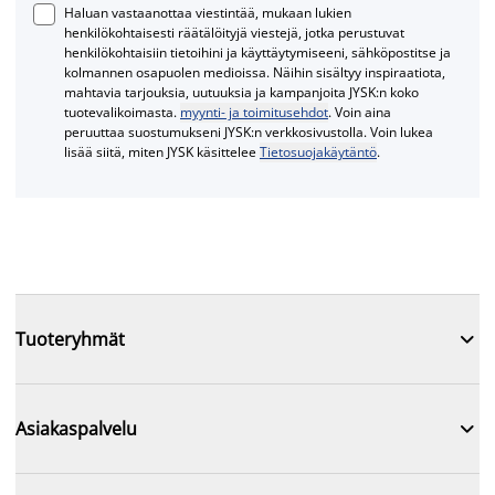
Haluan vastaanottaa viestintää, mukaan lukien
henkilökohtaisesti räätälöityjä viestejä, jotka perustuvat
henkilökohtaisiin tietoihini ja käyttäytymiseeni, sähköpostitse ja
kolmannen osapuolen medioissa. Näihin sisältyy inspiraatiota,
mahtavia tarjouksia, uutuuksia ja kampanjoita JYSK:n koko
tuotevalikoimasta.
myynti- ja toimitusehdot
. Voin aina
peruuttaa suostumukseni JYSK:n verkkosivustolla. Voin lukea
lisää siitä, miten JYSK käsittelee
Tietosuojakäytäntö
.

Tuoteryhmät

Asiakaspalvelu