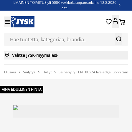
ILMAINEN TOIMITUS yli 500€ verkkokauppaostoksille 12.8.2026

asti
Parempiin uniin - Säästä jopa 60%





Sijauspatjoja - Säästä jopa 60%

Jenkkisänkyjä - Säästä jopa 60%



Valitse JYSK-myymäläsi

Etusivu
Säilytys
Hyllyt
Seinähylly TERP 80x24 live edge luonn.tam



AINA EDULLINEN HINTA