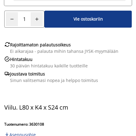
Vie ostoskoriin

Rajoittamaton palautusoikeus
Ei aikarajaa - palauta mihin tahansa JYSK-myymälään

Hintatakuu
30 päivän hintatakuu kaikille tuotteille

Joustava toimitus
Sinun valitsemasi nopea ja helppo toimitus
Viilu. L80 x K4 x S24 cm
Tuotenumero: 3630108
Asennusohje
