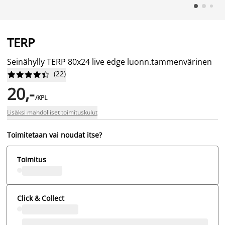
TERP
Seinähylly TERP 80x24 live edge luonn.tammenvärinen
(
22
)










20,-
/KPL
Lisäksi mahdolliset toimituskulut
Toimitetaan vai noudat itse?
Toimitus
Click & Collect