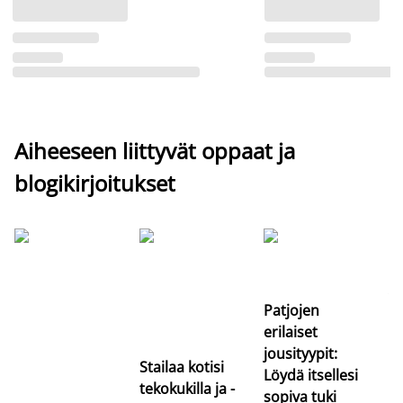
Aiheeseen liittyvät oppaat ja
blogikirjoitukset
Si
uu
va
Patjojen
erilaiset
jousityypit:
Stailaa kotisi
Löydä itsellesi
tekokukilla ja -
sopiva tuki