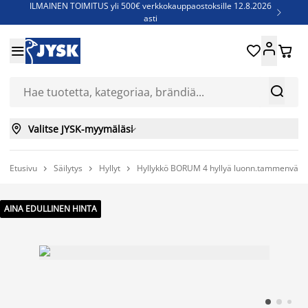
ILMAINEN TOIMITUS yli 500€ verkkokauppaostoksille 12.8.2026

asti
Parempiin uniin - Säästä jopa 60%





Sijauspatjoja - Säästä jopa 60%

Jenkkisänkyjä - Säästä jopa 60%



Valitse JYSK-myymäläsi

Etusivu
Säilytys
Hyllyt
Hyllykkö BORUM 4 hyllyä luonn.tammenväri



AINA EDULLINEN HINTA