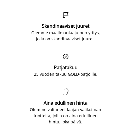

Skandinaaviset juuret
Olemme maailmanlaajuinen yritys,
jolla on skandinaaviset juuret.

Patjatakuu
25 vuoden takuu GOLD-patjoille.

Aina edullinen hinta
Olemme valinneet laajan valikoiman
tuotteita, joilla on aina edullinen
hinta. Joka päivä.