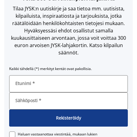
Tilaa JYSK:n uutiskirje ja saa tietoa mm. uutisista,
kilpailuista, inspiraatiosta ja tarjouksista, jotka
räätälöidään henkilökohtaisten tietojesi mukaan.
Hyväksyessäsi ehdot osallistut samalla
kuukausittaiseen arvontaan, jossa voit voittaa 300
euron arvoisen JYSK-lahjakortin. Katso kilpailun
säännöt.
Kaikki tähdellä (*) merkityt kentät ovat pakollisia.
Etunimi
*
Sähköposti
*
Rekisteröidy
Haluan vastaanottaa viestintää, mukaan lukien