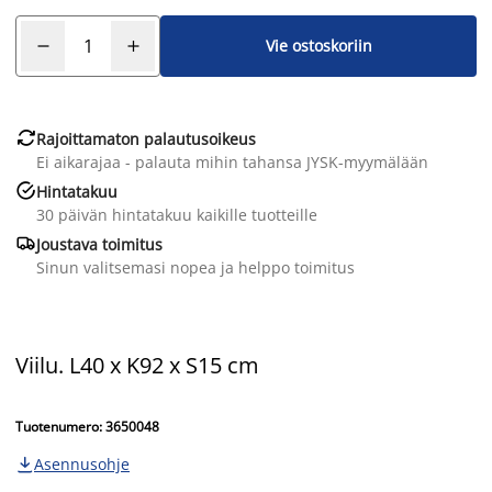
Vie ostoskoriin

Rajoittamaton palautusoikeus
Ei aikarajaa - palauta mihin tahansa JYSK-myymälään

Hintatakuu
30 päivän hintatakuu kaikille tuotteille

Joustava toimitus
Sinun valitsemasi nopea ja helppo toimitus
Viilu. L40 x K92 x S15 cm
Tuotenumero: 3650048
Asennusohje
