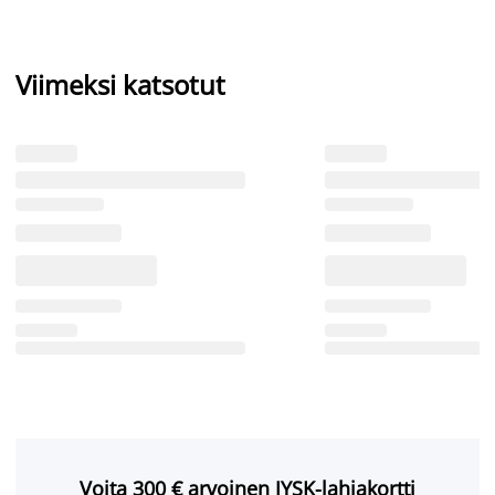
Viimeksi katsotut
Voita 300 € arvoinen JYSK-lahjakortti