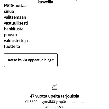
kasveilla
FSC® auttaa
sinua
valitsemaan
vastuullisesti
hankitusta
puusta
valmistettuja
tuotteita
Katso kaikki oppaat ja blogit

47 vuotta upeita tarjouksia
Yli 3600 myymälää ympäri maailmaa
49 maassa.