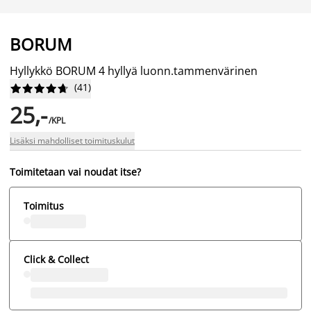
BORUM
Hyllykkö BORUM 4 hyllyä luonn.tammenvärinen
(
41
)










25,-
/KPL
Lisäksi mahdolliset toimituskulut
Toimitetaan vai noudat itse?
Toimitus
Click & Collect