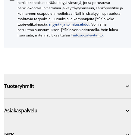
henkilökohtaisesti räätälöityjä viestejä, jotka perustuvat
henkilökohtaisiin tietoihini ja käyttäytymiseeni, sähköpostitse ja
kolmannen osapuolen medioissa. Näihin sisältyy inspiraatiota,
mahtavia tarjouksia, uutuuksia ja kampanjoita JYSK:n koko
tuotevalikoimasta.
myynti- ja toimitusehdot
. Voin aina
peruuttaa suostumukseni JYSK:n verkkosivustolla. Voin lukea
lisää siitä, miten JYSK käsittelee
Tietosuojakäytäntö
.

Tuoteryhmät

Asiakaspalvelu

JYSK