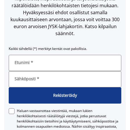
räätälöidään henkilökohtaisten tietojesi mukaan.
Hyväksyessäsi ehdot osallistut samalla
kuukausittaiseen arvontaan, jossa voit voittaa 300
euron arvoisen JYSK-lahjakortin. Katso kilpailun
säännöt.
Kaikki tähdellä (*) merkityt kentät ovat pakollisia.
Etunimi
*
Sähköposti
*
Rekisteröidy
Haluan vastaanottaa viestintää, mukaan lukien
henkilökohtaisesti räätälöityjä viestejä, jotka perustuvat
henkilökohtaisiin tietoihini ja käyttäytymiseeni, sähköpostitse ja
kolmannen osapuolen medioissa. Näihin sisältyy inspiraatiota,