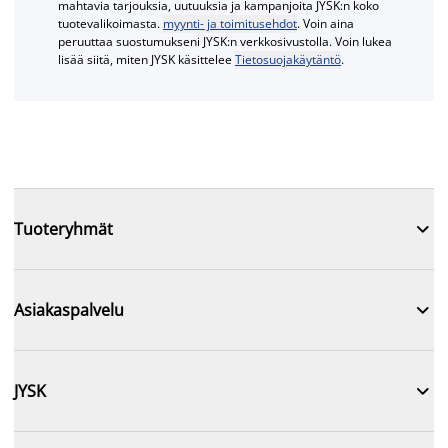
mahtavia tarjouksia, uutuuksia ja kampanjoita JYSK:n koko
tuotevalikoimasta.
myynti- ja toimitusehdot
. Voin aina
peruuttaa suostumukseni JYSK:n verkkosivustolla. Voin lukea
lisää siitä, miten JYSK käsittelee
Tietosuojakäytäntö
.

Tuoteryhmät

Asiakaspalvelu

JYSK