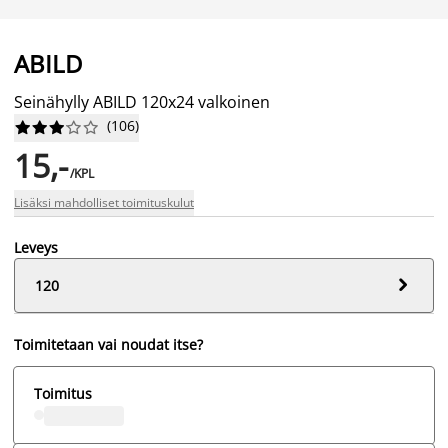
ABILD
Seinähylly ABILD 120x24 valkoinen
(
106
)










15,-
/KPL
Lisäksi mahdolliset toimituskulut
Leveys

120
Toimitetaan vai noudat itse?
Toimitus