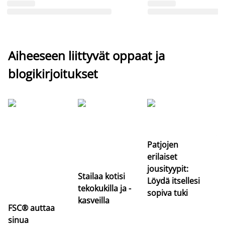
Aiheeseen liittyvät oppaat ja
blogikirjoitukset
Si
uu
va
Patjojen
erilaiset
jousityypit:
Stailaa kotisi
Löydä itsellesi
tekokukilla ja -
sopiva tuki
kasveilla
FSC® auttaa
sinua