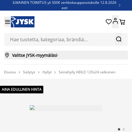
ILMAINEN TOIMITUS yli 500€ verkkokauppaostoksille 12.8.2026

asti
Parempiin uniin - Säästä jopa 60%





Sijauspatjoja - Säästä jopa 60%

Jenkkisänkyjä - Säästä jopa 60%



Valitse JYSK-myymäläsi

Etusivu
Säilytys
Hyllyt
Seinähylly ABILD 120x24 valkoinen



AINA EDULLINEN HINTA