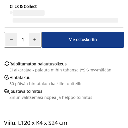
Click & Collect
Vie ostoskoriin

Rajoittamaton palautusoikeus
Ei aikarajaa - palauta mihin tahansa JYSK-myymälään

Hintatakuu
30 päivän hintatakuu kaikille tuotteille

Joustava toimitus
Sinun valitsemasi nopea ja helppo toimitus
Viilu. L120 x K4 x S24 cm