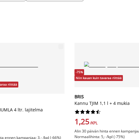
-75%
Niin kauan kuin tavaraa riittää
araa riittää
BRIS
Kannu TJIM 1,1 l + 4 mukia
MLA 4 ltr. lajitelma










1,25
/KPL
Alin 30 päivän hinta ennen kampanjaa:
Normaalihinta: 5,- /kpl (-75%)
nta ennen kampanjaa: 3,- /kpl (-66%)