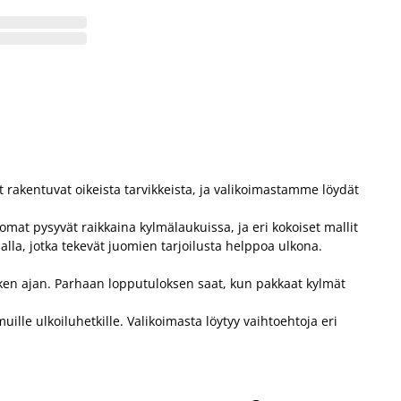
t rakentuvat oikeista tarvikkeista, ja valikoimastamme löydät
omat pysyvät raikkaina kylmälaukuissa, ja eri kokoiset mallit
alla, jotka tekevät juomien tarjoilusta helppoa ulkona.
etken ajan. Parhaan lopputuloksen saat, kun pakkaat kylmät
uille ulkoiluhetkille. Valikoimasta löytyy vaihtoehtoja eri