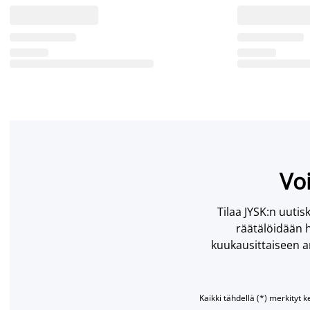
Voi
Tilaa JYSK:n uutisk
räätälöidään h
kuukausittaiseen ar
Kaikki tähdellä (*) merkityt k