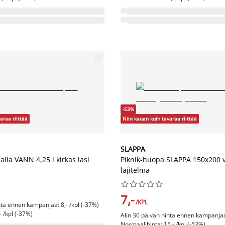
-53%
araa riittää
Niin kauan kuin tavaraa riittää
SLAPPA
alla VANN 4,25 l kirkas lasi
Piknik-huopa SLAPPA 150x200 v
lajitelma










7,-
/KPL
nta ennen kampanjaa: 8,- /kpl (-37%)
- /kpl (-37%)
Alin 30 päivän hinta ennen kampanjaa:
Normaalihinta: 15,- /kpl (-53%)