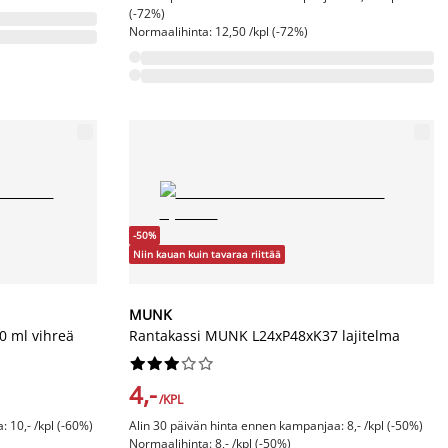
(-72%)
Normaalihinta: 12,50 /kpl (-72%)
-50%
Niin kauan kuin tavaraa riittää
MUNK
 ml vihreä
Rantakassi MUNK L24xP48xK37 lajitelma










4,-
/KPL
 10,- /kpl (-60%)
Alin 30 päivän hinta ennen kampanjaa: 8,- /kpl (-50%)
Normaalihinta: 8,- /kpl (-50%)