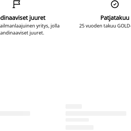


dinaaviset juuret
Patjatakuu
lmanlaajuinen yritys, jolla
25 vuoden takuu GOLD-p
andinaaviset juuret.