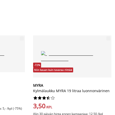
-72%
Niin kauan kuin tavaraa riittää
MYRA
Kylmälaukku MYRA 19 litraa luonnonvärinen










3,50
/KPL
 5,- /kpl (-75%)
Alin 30 päivän hinta ennen kampanjaa: 12,50 /kpl