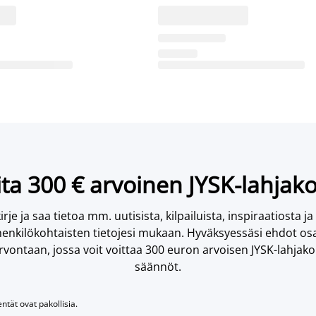
ta 300 € arvoinen JYSK-lahjako
irje ja saa tietoa mm. uutisista, kilpailuista, inspiraatiosta ja
enkilökohtaisten tietojesi mukaan. Hyväksyessäsi ehdot osa
vontaan, jossa voit voittaa 300 euron arvoisen JYSK-lahjakor
säännöt.
entät ovat pakollisia.