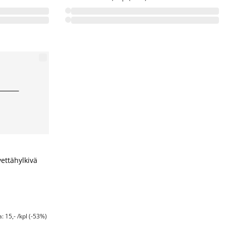
ettähylkivä
 15,- /kpl (-53%)