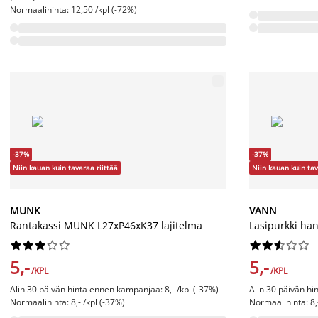
Normaalihinta: 12,50 /kpl (-72%)
-37%
-37%
Niin kauan kuin tavaraa riittää
Niin kauan kuin tav
MUNK
VANN
Rantakassi MUNK L27xP46xK37 lajitelma
Lasipurkki han




















5,-
5,-
/KPL
/KPL
Alin 30 päivän hinta ennen kampanjaa: 8,- /kpl (-37%)
Alin 30 päivän hi
Normaalihinta: 8,- /kpl (-37%)
Normaalihinta: 8,