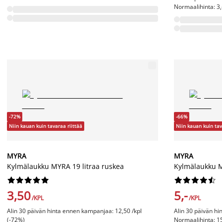
Normaalihinta: 3,
-72%
-66%
Niin kauan kuin tavaraa riittää
Niin kauan kuin tav
MYRA
MYRA
Kylmälaukku MYRA 19 litraa ruskea
Kylmälaukku M




















3,50
5,-
/KPL
/KPL
Alin 30 päivän hinta ennen kampanjaa: 12,50 /kpl
Alin 30 päivän hi
(-72%)
Normaalihinta: 15