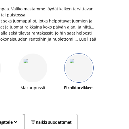
ompaa. Valikoimastamme löydät kaiken tarvittavan
 tai puistossa.
it sekä juomapullot, jotka helpottavat juomien ja
at ja juomat raikkaina koko päivän ajan, ja niitä
la sekä tilavat rantakassit, joihin saat helposti
n kokonaisuuden rentoihin ja huolettomiin
...
Lue lisää
Makuupussit
Pikniktarvikkeet


ajittele
Kaikki suodattimet