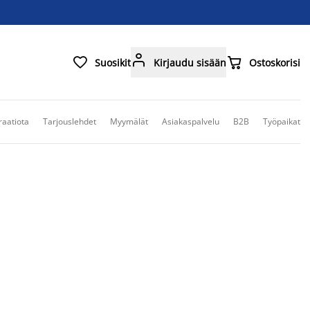



Suosikit
Kirjaudu sisään
Ostoskorisi
raatiota
Tarjouslehdet
Myymälät
Asiakaspalvelu
B2B
Työpaikat