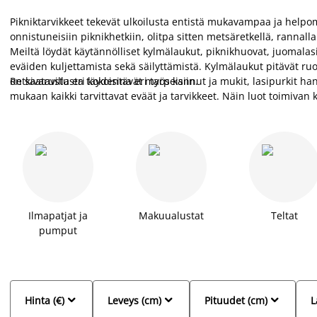
Pikniktarvikkeet tekevät ulkoilusta entistä mukavampaa ja help
onnistuneisiin piknikhetkiin, olitpa sitten metsäretkellä, rannalla
Meiltä löydät käytännölliset kylmälaukut, piknikhuovat, juomalas
eväiden kuljettamista sekä säilyttämistä. Kylmälaukut pitävät ruo
on saatavilla eri kokoisina eri tarpeisiin.
Retkivarustusta täydentävät myös kannut ja mukit, lasipurkit hanal
mukaan kaikki tarvittavat eväät ja tarvikkeet. Näin luot toimiva
kesähetkiin ulkona.
Ilmapatjat ja
Makuualustat
Teltat
pumput



Hinta (€)
Leveys (cm)
Pituudet (cm)
L