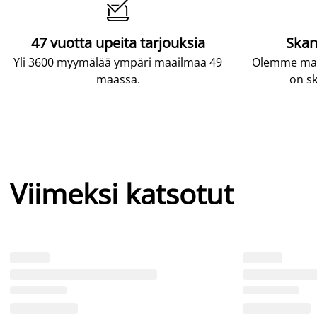

47 vuotta upeita tarjouksia
Skan
Yli 3600 myymälää ympäri maailmaa 49
Olemme maai
maassa.
on sk
Viimeksi katsotut