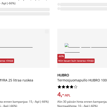
- /kpl (-66%)
-60%
araa riittää
Niin kauan kuin tavaraa riittää
HUBRO
YRA 25 litraa ruskea
Termosjuomapullo HUBRO 1000










4,-
/KPL
nta ennen kampanjaa: 15,- /kpl (-66%)
Alin 30 päivän hinta ennen kampanjaa:
,- /kpl (-66%)
Normaalihinta: 10,- /kpl (-60%)