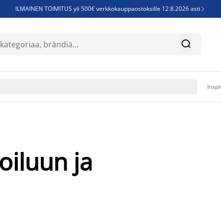
ILMAINEN TOIMITUS yli 500€ verkkokauppaostoksille 12.8.2026 asti

Parempiin uniin - Säästä jopa 60%


Sijauspatjoja - Säästä jopa 60%

Jenkkisänkyjä - Säästä jopa 60%

Inspi
oiluun ja