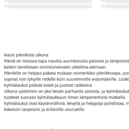
Nauti piknikistä ulkona
Piknik on loistava tapa nauttia aurinkoisista päivistä ja lämpimi
kaiken tarvittavan onnistuneeseen ulkoilma-ateriaan.
Piknikille on helppo pakata mukaan esimerkiksi piknikhuopa, juoma
sopivat niin lyhyille retkille kuin suuremmille eväsmäärille. Lis
Kylmälaukut pitävät eväät ja juomat raikkaina
Ulkona syöminen on yksi kesän parhaista asioista, ja kylmälaukut
tuotteet suoraan kylmälaukkuun ilman lämpenemistä matkalla.
Kylmälaukut ovat käytännöllisiä, kevyitä ja helppoja puhdistaa, mi
kokoisiin tarpeisiin ja erilaisille seurueille.