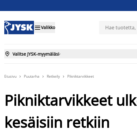

Valikko

Valitse JYSK-myymäläsi

Etusivu
Puutarha
Retkeily
Pikniktarvikkeet



Pikniktarvikkeet ulk
kesäisiin retkiin