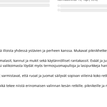
stä illoista yhdessä ystävien ja perheen kanssa. Mukavat piknikhetke
lasit, kannut ja mukit sekä käytännölliset rantakassit. Eväät ja ju
äksi valikoimasta löydät myös termosjuomapulloja ja lasipurkkeja han
 varmistavat, että ruoat ja juomat säilyvät sopivan viileinä koko r
kä tekee niistä erinomaisen valinnan kesän retkille, piknikeille ja m