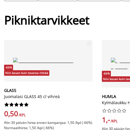
Pikniktarvikkeet
-66%
Niin kauan kuin tavaraa riittää
-66%
Niin kauan kuin tav
GLASS
Juomalasi GLASS 45 cl vihreä
HUMLA
Kylmälaukku HU




















0,50
/KPL
1,-
/KPL
Alin 30 päivän hinta ennen kampanjaa: 1,50 /kpl (-66%)
Normaalihinta: 1,50 /kpl (-66%)
Alin 30 päivän hi