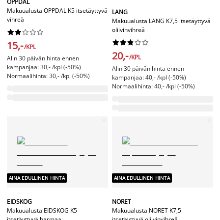
OPPDAL
Makuualusta OPPDAL K5 itsetäyttyvä
LANG
vihreä
Makuualusta LANG K7,5 itsetäyttyvä
oliivinvihreä




















15,-
/KPL
20,-
/KPL
Alin 30 päivän hinta ennen
kampanjaa: 30,- /kpl (-50%)
Alin 30 päivän hinta ennen
Normaalihinta: 30,- /kpl (-50%)
kampanjaa: 40,- /kpl (-50%)
Normaalihinta: 40,- /kpl (-50%)
AINA EDULLINEN HINTA
AINA EDULLINEN HINTA
EIDSKOG
NORET
Makuualusta EIDSKOG K5
Makuualusta NORET K7,5
itsetäyttyvä harmaa
itsetäyttyvä oliivinvihreä