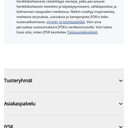
henkilökohtaisesti räätälöityjä viestejä, jotka perustuvat
henkilökohtaisiin tietoihini ja käyttäytymiseeni, sähköpostitse ja
kolmannen osapuolen medioissa. Näihin sisältyy inspiraatiota,
mahtavia tarjouksia, uutuuksia ja kampanjoita JYSK:n koko
tuotevalikoimasta.
myynti- ja toimitusehdot
. Voin aina
peruuttaa suostumukseni JYSK:n verkkosivustolla. Voin lukea
lisää siitä, miten JYSK käsittelee
Tietosuojakäytäntö
.

Tuoteryhmät

Asiakaspalvelu

JYSK