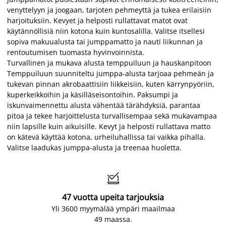
venyttelyyn ja joogaan, tarjoten pehmeyttä ja tukea erilaisiin
harjoituksiin. Kevyet ja helposti rullattavat matot ovat
käytännöllisiä niin kotona kuin kuntosalilla. Valitse itsellesi
sopiva makuualusta tai jumppamatto ja nauti liikunnan ja
rentoutumisen tuomasta hyvinvoinnista.
Turvallinen ja mukava alusta temppuiluun ja hauskanpitoon
Temppuiluun suunniteltu jumppa-alusta tarjoaa pehmeän ja
tukevan pinnan akrobaattisiin liikkeisiin, kuten kärrynpyöriin,
kuperkeikkoihin ja käsilläseisontoihin. Paksumpi ja
iskunvaimennettu alusta vähentää tärähdyksiä, parantaa
pitoa ja tekee harjoittelusta turvallisempaa sekä mukavampaa
niin lapsille kuin aikuisille. Kevyt ja helposti rullattava matto
on kätevä käyttää kotona, urheiluhallissa tai vaikka pihalla.
Valitse laadukas jumppa-alusta ja treenaa huoletta.

47 vuotta upeita tarjouksia
Yli 3600 myymälää ympäri maailmaa
49 maassa.