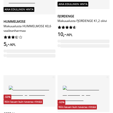
AINA EDULLINEN HINTA
AINA EDULLINEN HINTA
FJORDENGE
Makuualusta FJORDENGE K1,2 oliivi
HUMMELMOSE
Makuualusta HUMMELMOSE K0,6










vaaleanharmaa
10,-
/KPL










5,-
/KPL
-50%
Niin kauan kuin tavaraa riittää
-50%
Niin kauan kuin tavaraa riittää