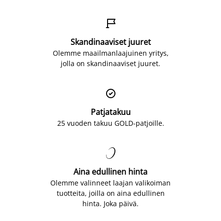

Skandinaaviset juuret
Olemme maailmanlaajuinen yritys,
jolla on skandinaaviset juuret.

Patjatakuu
25 vuoden takuu GOLD-patjoille.

Aina edullinen hinta
Olemme valinneet laajan valikoiman
tuotteita, joilla on aina edullinen
hinta. Joka päivä.