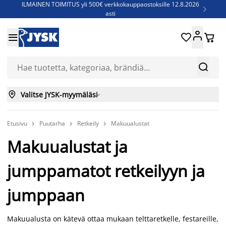
ILMAINEN TOIMITUS yli 500€ verkkokauppaostoksille 12.8.2026

asti
Parempiin uniin - Säästä jopa 60%





Sijauspatjoja - Säästä jopa 60%

Jenkkisänkyjä - Säästä jopa 60%



Valitse JYSK-myymäläsi

Etusivu
Puutarha
Retkeily
Makuualustat



Makuualustat ja
jumppamatot retkeilyyn ja
jumppaan
Makuualusta on kätevä ottaa mukaan telttaretkelle, festareille,