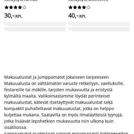




















30,-
40,-
/KPL
/KPL
Makuualustat ja jumppamatot jokaiseen tarpeeseen
Makuualusta on välttämätön varuste retkeilyyn, vaelluksille,
festareille tai mökille, tarjoten mukavuutta ja eristystä
kylmältä maalta. Valikoimastamme löydät perinteiset
makuualustat, kätevät itsetäyttyvät makuualustat sekä
kompaktit puhallettavat makuualustat, jotka on helppo
kuljettaa mukana. Saatavilla on myös ilmatäytteisiä tyynyjä,
jotka lisäävät lepohetkien mukavuutta niin ulkona kuin
sisätiloissa.
Jumppamatot puolestaan sopivat erinomaisesti kotitreeneihin,