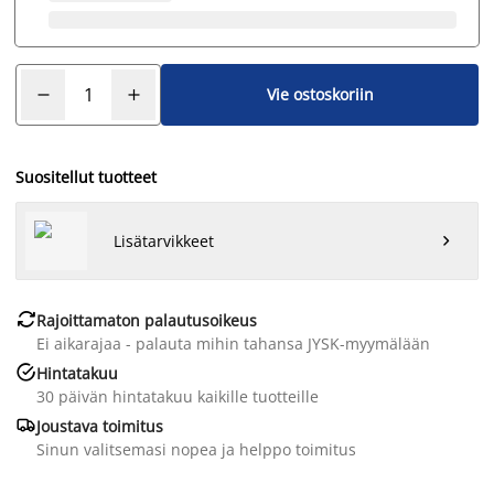
Vie ostoskoriin
Suositellut tuotteet
Lisätarvikkeet


Rajoittamaton palautusoikeus
Ei aikarajaa - palauta mihin tahansa JYSK-myymälään

Hintatakuu
30 päivän hintatakuu kaikille tuotteille

Joustava toimitus
Sinun valitsemasi nopea ja helppo toimitus