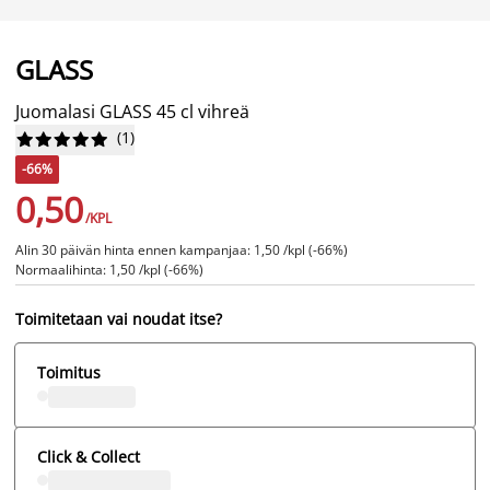
GLASS
Juomalasi GLASS 45 cl vihreä
(
1
)










-66%
0,50
/KPL
Alin 30 päivän hinta ennen kampanjaa: 1,50 /kpl (-66%)
Normaalihinta: 1,50 /kpl (-66%)
Toimitetaan vai noudat itse?
Toimitus
Click & Collect