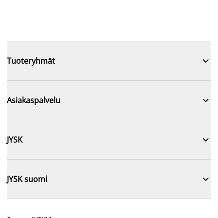

Tuoteryhmät

Asiakaspalvelu

JYSK

JYSK suomi