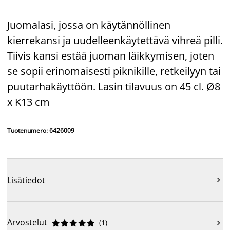
Juomalasi, jossa on käytännöllinen
kierrekansi ja uudelleenkäytettävä vihreä pilli.
Tiivis kansi estää juoman läikkymisen, joten
se sopii erinomaisesti piknikille, retkeilyyn tai
puutarhakäyttöön. Lasin tilavuus on 45 cl. Ø8
x K13 cm
Tuotenumero: 6426009
Lisätiedot

Arvostelut
(
1
)










