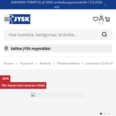
ILMAINEN TOIMITUS yli 500€ verkkokauppaostoksille 12.8.2026

asti
Parempiin uniin - Säästä jopa 60%





Sijauspatjoja - Säästä jopa 60%

Jenkkisänkyjä - Säästä jopa 60%



Valitse JYSK-myymäläsi

Etusivu
Puutarha
Retkeily
Pikniktarvikkeet
Juomalasi GLASS 45 c




-66%
Niin kauan kuin tavaraa riittää