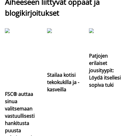
Aiheeseen liittyvät oppaat ja
blogikirjoitukset
Si
uu
va
Patjojen
erilaiset
jousityypit:
Stailaa kotisi
Löydä itsellesi
tekokukilla ja -
sopiva tuki
kasveilla
FSC® auttaa
sinua
valitsemaan
vastuullisesti
hankitusta
puusta