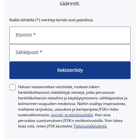
säännöt.
Kaikki tähdellä (*) merkityt kentät ovat pakollisia.
Etunimi
*
Sähköposti
*
Rekisteröidy
Haluan vastaanottaa viestintää, mukaan lukien
henkilökohtaisesti räätälöityjä viestejä, jotka perustuvat
henkilökohtaisiin tietoihini ja käyttäytymiseeni, sähköpostitse ja
kolmannen osapuolen medioissa. Näihin sisältyy inspiraatiota,
mahtavia tarjouksia, uutuuksia ja kampanjoita JYSK:n koko
tuotevalikoimasta.
myynti- ja toimitusehdot
. Voin aina
peruuttaa suostumukseni JYSK:n verkkosivustolla. Voin lukea
lisää siitä, miten JYSK käsittelee
Tietosuojakäytäntö
.