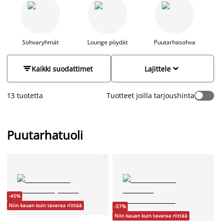
Osta edullisesti JYSKistä monissa eri tyyleissä.
Sohvaryhmät
Lounge pöydät
Puutarhasohva


Kaikki suodattimet
Lajittele
13 tuotetta
Tuotteet joilla tarjoushinta
Puutarhatuoli
-45%
Niin kauan kuin tavaraa riittää
-57%
Niin kauan kuin tavaraa riittää