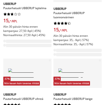
UBBERUP
Puutarhatuoli UBBERUP lajitelma
UBBERUP
Puutarhatuoli UBBERUP










luonnonvärinen
15,-
/KPL










Alin 30 päivän hinta ennen
15,-
/KPL
kampanjaa: 27,50 /kpl (-45%)
Normaalihinta: 27,50 /kpl (-45%)
Alin 30 päivän hinta ennen
kampanjaa: 35,- /kpl (-57%)
Normaalihinta: 35,- /kpl (-57%)
-57%
-57%
Niin kauan kuin tavaraa riittää
Niin kauan kuin tavaraa riittää
UBBERUP
UBBERUP
Puutarhatuoli UBBERUP vihreä
Puutarhatuoli UBBERUP beige



















