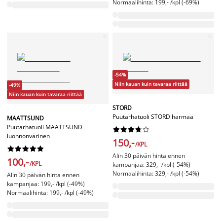
Normaalihinta: 199,- /kpl (-69%)
-54%
Niin kauan kuin tavaraa riittää
-49%
Niin kauan kuin tavaraa riittää
STORD
Puutarhatuoli STORD harmaa
MAATTSUND
Puutarhatuoli MAATTSUND










luonnonvärinen
150,-
/KPL










Alin 30 päivän hinta ennen
100,-
/KPL
kampanjaa: 329,- /kpl (-54%)
Normaalihinta: 329,- /kpl (-54%)
Alin 30 päivän hinta ennen
kampanjaa: 199,- /kpl (-49%)
Normaalihinta: 199,- /kpl (-49%)