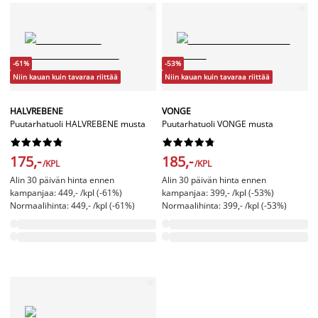
-61%
-53%
Niin kauan kuin tavaraa riittää
Niin kauan kuin tavaraa riittää
HALVREBENE
VONGE
Puutarhatuoli HALVREBENE musta
Puutarhatuoli VONGE musta




















175,-
185,-
/KPL
/KPL
Alin 30 päivän hinta ennen
Alin 30 päivän hinta ennen
kampanjaa: 449,- /kpl (-61%)
kampanjaa: 399,- /kpl (-53%)
Normaalihinta: 449,- /kpl (-61%)
Normaalihinta: 399,- /kpl (-53%)