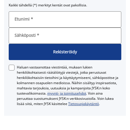
Kaikki tähdellä (*) merkityt kentät ovat pakollisia.
Etunimi
*
Sähköposti
*
Rekisteröidy
Haluan vastaanottaa viestintää, mukaan lukien
henkilökohtaisesti räätälöityjä viestejä, jotka perustuvat
henkilökohtaisiin tietoihini ja käyttäytymiseeni, sähköpostitse ja
kolmannen osapuolen medioissa. Näihin sisältyy inspiraatiota,
mahtavia tarjouksia, uutuuksia ja kampanjoita JYSK:n koko
tuotevalikoimasta.
myynti- ja toimitusehdot
. Voin aina
peruuttaa suostumukseni JYSK:n verkkosivustolla. Voin lukea
lisää siitä, miten JYSK käsittelee
Tietosuojakäytäntö
.