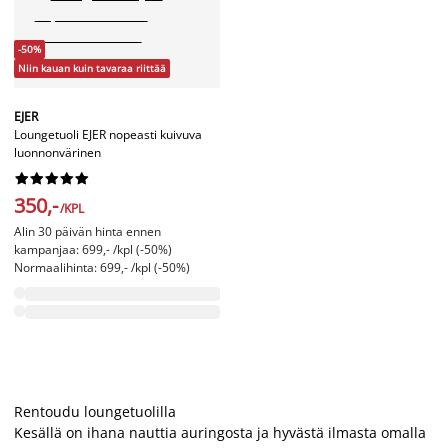
-50%
Niin kauan kuin tavaraa riittää
EJER
Loungetuoli EJER nopeasti kuivuva
luonnonvärinen










350,-
/KPL
Alin 30 päivän hinta ennen
kampanjaa: 699,- /kpl (-50%)
Normaalihinta: 699,- /kpl (-50%)
Rentoudu loungetuolilla
Kesällä on ihana nauttia auringosta ja hyvästä ilmasta omalla