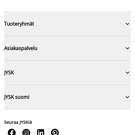

Tuoteryhmät

Asiakaspalvelu

JYSK

JYSK suomi
Seuraa JYSKiä



