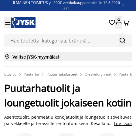
ILMAINEN TOIMITUS yli 500€ verkkokauppaostoksille 12.8.2026

asti
Parempiin uniin - Säästä jopa 60%





Sijauspatjoja - Säästä jopa 60%

Jenkkisänkyjä - Säästä jopa 60%



Valitse JYSK-myymäläsi

Etusivu
Puutarha
Puutarhakalusteet
Oleskeluryhmät
Puutarhat




Puutarhatuolit ja
loungetuolit jokaiseen kotiin
Asentotuolit, pehmeät ulkonojatuolit ja loungetuolit soveltuvat
parvekkeelle ja terassille rentoutumiseen. Kesällä on ihana
...
Lue lisää
viettää aikaa mukavalla pehmustetulla tuolilla puutarhassa.