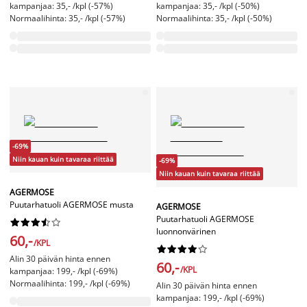
kampanjaa: 35,- /kpl (-57%)
kampanjaa: 35,- /kpl (-50%)
Normaalihinta: 35,- /kpl (-57%)
Normaalihinta: 35,- /kpl (-50%)
-69%
Niin kauan kuin tavaraa riittää
-69%
Niin kauan kuin tavaraa riittää
AGERMOSE
Puutarhatuoli AGERMOSE musta
AGERMOSE
Puutarhatuoli AGERMOSE










luonnonvärinen
60,-
/KPL










Alin 30 päivän hinta ennen
60,-
/KPL
kampanjaa: 199,- /kpl (-69%)
Normaalihinta: 199,- /kpl (-69%)
Alin 30 päivän hinta ennen
kampanjaa: 199,- /kpl (-69%)