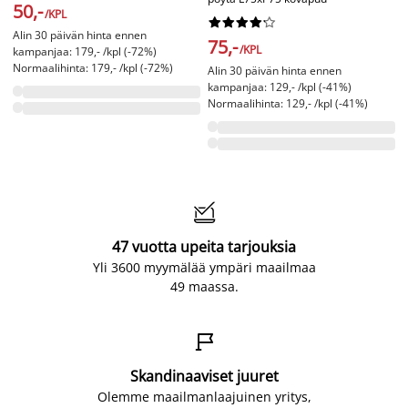
50,-
/KPL










Alin 30 päivän hinta ennen
75,-
/KPL
kampanjaa: 179,- /kpl (-72%)
Normaalihinta: 179,- /kpl (-72%)
Alin 30 päivän hinta ennen
kampanjaa: 129,- /kpl (-41%)
Normaalihinta: 129,- /kpl (-41%)

47 vuotta upeita tarjouksia
Yli 3600 myymälää ympäri maailmaa
49 maassa.

Skandinaaviset juuret
Olemme maailmanlaajuinen yritys,