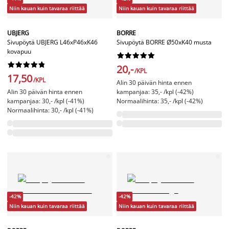
Niin kauan kuin tavaraa riittää
Niin kauan kuin tavaraa riittää
UBJERG
BORRE
Sivupöytä UBJERG L46xP46xK46
Sivupöytä BORRE Ø50xK40 musta
kovapuu




















20,-
/KPL
17,50
/KPL
Alin 30 päivän hinta ennen
Alin 30 päivän hinta ennen
kampanjaa: 35,- /kpl (-42%)
kampanjaa: 30,- /kpl (-41%)
Normaalihinta: 35,- /kpl (-42%)
Normaalihinta: 30,- /kpl (-41%)
-42%
-42%
Niin kauan kuin tavaraa riittää
Niin kauan kuin tavaraa riittää