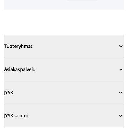

Tuoteryhmät

Asiakaspalvelu

JYSK

JYSK suomi