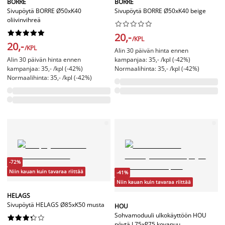
BORRE
BORRE
Sivupöytä BORRE Ø50xK40
Sivupöytä BORRE Ø50xK40 beige
oliivinvihreä




















20,-
/KPL
20,-
/KPL
Alin 30 päivän hinta ennen
Alin 30 päivän hinta ennen
kampanjaa: 35,- /kpl (-42%)
kampanjaa: 35,- /kpl (-42%)
Normaalihinta: 35,- /kpl (-42%)
Normaalihinta: 35,- /kpl (-42%)
-72%
Niin kauan kuin tavaraa riittää
-41%
Niin kauan kuin tavaraa riittää
HELAGS
Sivupöytä HELAGS Ø85xK50 musta
HOU
Sohvamoduuli ulkokäyttöön HOU










pöytä L75xP75 kovapuu