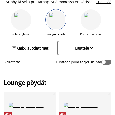
sivupöytiä sekä puutarhapöytiä monessa eri värissä ja
...
Lue lisää
materiaalissa edullisesti. Etsitpä sitten mustaa, vaaleaa,
puunväristä tai harmaata puutarhapöytää, löydät varmasti
valikoimastamme mieleisesi. Pienempi sivupöytä tai pöytäsetti
soveltuu erinomaisesti jos kaipaat terassilesi tai parvekkeellesi
lisää laskutilaa. Säädettävä puutarhapöytä on loistava
ratkaisu, mikäli kaipaat pöytää, joka soveltuu sekä oleskeluun
Sohvaryhmät
Lounge pöydät
Puutarhasohva
että ruokailuun. Korivaunu puolestaan soveltuu kätevästi
juhlissa esimerkiksi ruokien ja juomien tarjoiluun.


Kaikki suodattimet
Lajittele
6 tuotetta
Tuotteet joilla tarjoushinta
Lounge pöydät
-41%
-42%