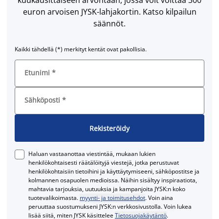
kuukausittaiseen arvontaan, jossa voit voittaa 300
euron arvoisen JYSK-lahjakortin. Katso kilpailun
säännöt.
Kaikki tähdellä (*) merkityt kentät ovat pakollisia.
Etunimi
*
Sähköposti
*
Rekisteröidy
Haluan vastaanottaa viestintää, mukaan lukien
henkilökohtaisesti räätälöityjä viestejä, jotka perustuvat
henkilökohtaisiin tietoihini ja käyttäytymiseeni, sähköpostitse ja
kolmannen osapuolen medioissa. Näihin sisältyy inspiraatiota,
mahtavia tarjouksia, uutuuksia ja kampanjoita JYSK:n koko
tuotevalikoimasta.
myynti- ja toimitusehdot
. Voin aina
peruuttaa suostumukseni JYSK:n verkkosivustolla. Voin lukea
lisää siitä, miten JYSK käsittelee
Tietosuojakäytäntö
.