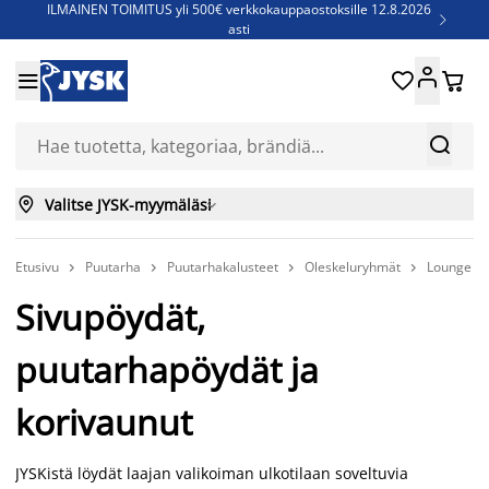
ILMAINEN TOIMITUS yli 500€ verkkokauppaostoksille 12.8.2026

asti
Parempiin uniin - Säästä jopa 60%





Sijauspatjoja - Säästä jopa 60%

Jenkkisänkyjä - Säästä jopa 60%



Valitse JYSK-myymäläsi

Etusivu
Puutarha
Puutarhakalusteet
Oleskeluryhmät
Lounge pö




Sivupöydät,
puutarhapöydät ja
korivaunut
JYSKistä löydät laajan valikoiman ulkotilaan soveltuvia