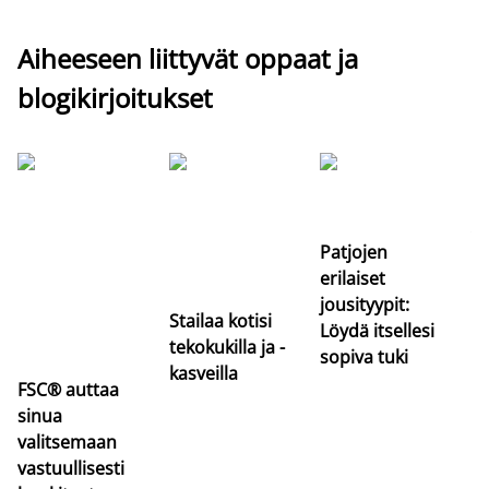
Aiheeseen liittyvät oppaat ja
blogikirjoitukset
Si
uu
va
Patjojen
erilaiset
jousityypit:
Stailaa kotisi
Löydä itsellesi
tekokukilla ja -
sopiva tuki
kasveilla
FSC® auttaa
sinua
valitsemaan
vastuullisesti