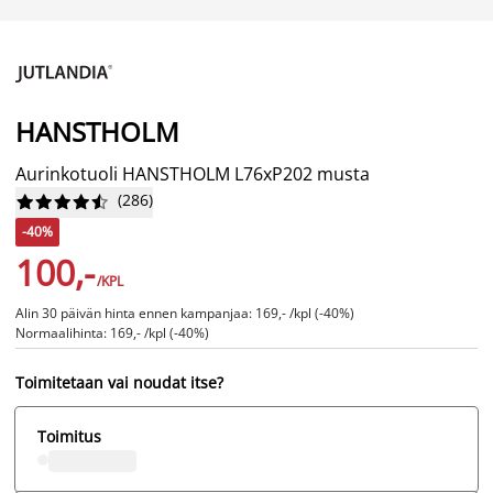
HANSTHOLM
Aurinkotuoli HANSTHOLM L76xP202 musta
(
286
)










-40%
100,-
/KPL
Alin 30 päivän hinta ennen kampanjaa: 169,- /kpl (-40%)
Normaalihinta: 169,- /kpl (-40%)
Toimitetaan vai noudat itse?
Toimitus