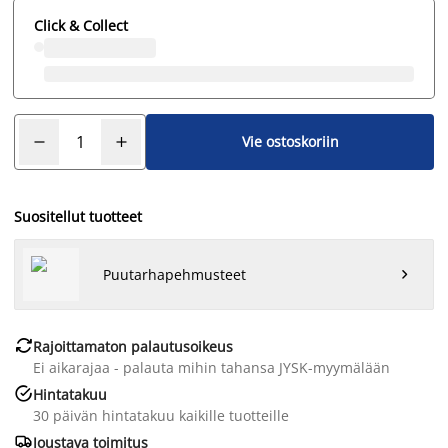
Click & Collect
Vie ostoskoriin
Suositellut tuotteet
Puutarhapehmusteet


Rajoittamaton palautusoikeus
Ei aikarajaa - palauta mihin tahansa JYSK-myymälään

Hintatakuu
30 päivän hintatakuu kaikille tuotteille

Joustava toimitus