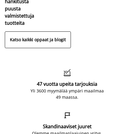
hankitusta
puusta
valmistettuja
tuotteita
Katso kaikki oppaat ja blogit

47 vuotta upeita tarjouksia
Yli 3600 myymälää ympäri maailmaa
49 maassa.

Skandinaaviset juuret
Olemme maailmanlaajuinen yritys,