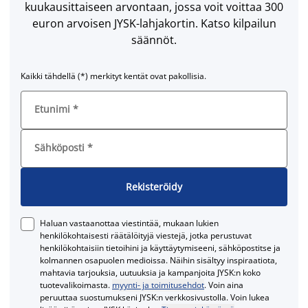
kuukausittaiseen arvontaan, jossa voit voittaa 300
euron arvoisen JYSK-lahjakortin. Katso kilpailun
säännöt.
Kaikki tähdellä (*) merkityt kentät ovat pakollisia.
Etunimi
*
Sähköposti
*
Rekisteröidy
Haluan vastaanottaa viestintää, mukaan lukien
henkilökohtaisesti räätälöityjä viestejä, jotka perustuvat
henkilökohtaisiin tietoihini ja käyttäytymiseeni, sähköpostitse ja
kolmannen osapuolen medioissa. Näihin sisältyy inspiraatiota,
mahtavia tarjouksia, uutuuksia ja kampanjoita JYSK:n koko
tuotevalikoimasta.
myynti- ja toimitusehdot
. Voin aina
peruuttaa suostumukseni JYSK:n verkkosivustolla. Voin lukea