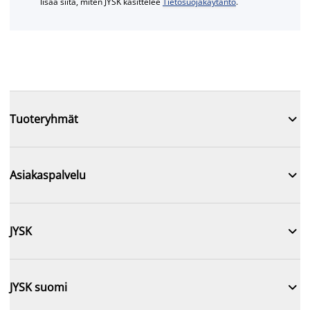
lisää siitä, miten JYSK käsittelee
Tietosuojakäytäntö
.

Tuoteryhmät

Asiakaspalvelu

JYSK

JYSK suomi