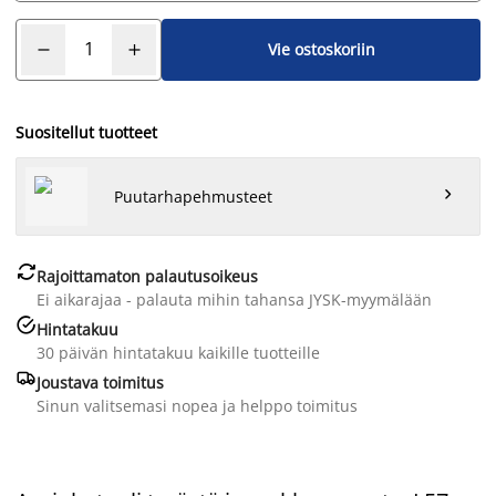
Vie ostoskoriin
Suositellut tuotteet

Puutarhapehmusteet

Rajoittamaton palautusoikeus
Ei aikarajaa - palauta mihin tahansa JYSK-myymälään

Hintatakuu
30 päivän hintatakuu kaikille tuotteille

Joustava toimitus
Sinun valitsemasi nopea ja helppo toimitus