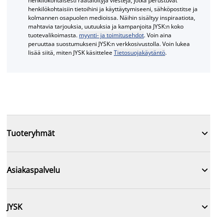
henkilökohtaisesti räätälöityjä viestejä, jotka perustuvat
henkilökohtaisiin tietoihini ja käyttäytymiseeni, sähköpostitse ja
kolmannen osapuolen medioissa. Näihin sisältyy inspiraatiota,
mahtavia tarjouksia, uutuuksia ja kampanjoita JYSK:n koko
tuotevalikoimasta.
myynti- ja toimitusehdot
. Voin aina
peruuttaa suostumukseni JYSK:n verkkosivustolla. Voin lukea
lisää siitä, miten JYSK käsittelee
Tietosuojakäytäntö
.

Tuoteryhmät

Asiakaspalvelu

JYSK