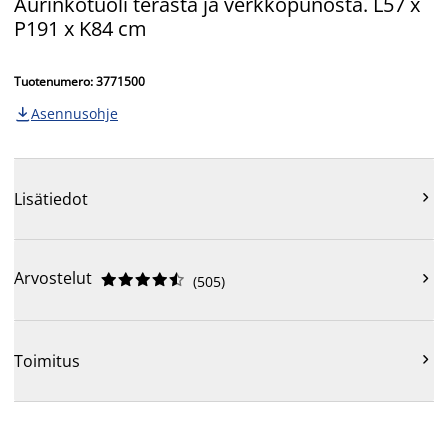
Aurinkotuoli terästä ja verkkopunosta. L57 x
P191 x K84 cm
Tuotenumero: 3771500
Asennusohje


Lisätiedot
Arvostelut











(
505
)

Toimitus