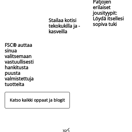
Patjojen
erilaiset
jousityypit:
Löydä itsellesi
Stailaa kotisi
sopiva tuki
tekokukilla ja -
kasveilla
FSC® auttaa
sinua
valitsemaan
vastuullisesti
hankitusta
puusta
valmistettuja
tuotteita
Katso kaikki oppaat ja blogit
