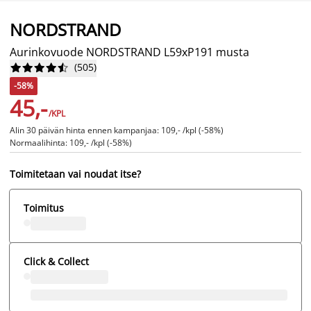
NORDSTRAND
Aurinkovuode NORDSTRAND L59xP191 musta
(
505
)










-58%
45,-
/KPL
Alin 30 päivän hinta ennen kampanjaa: 109,- /kpl (-58%)
Normaalihinta: 109,- /kpl (-58%)
Toimitetaan vai noudat itse?
Toimitus
Click & Collect