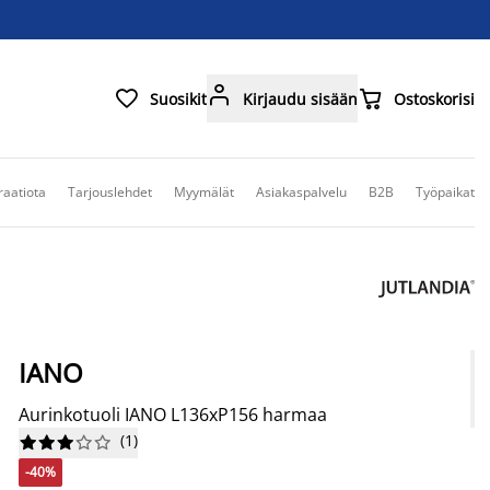



Suosikit
Kirjaudu sisään
Ostoskorisi
raatiota
Tarjouslehdet
Myymälät
Asiakaspalvelu
B2B
Työpaikat
IANO
Aurinkotuoli IANO L136xP156 harmaa
(
1
)










-40%