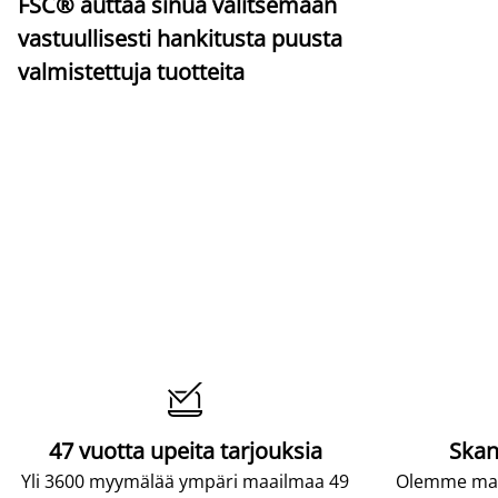
FSC® auttaa sinua valitsemaan
vastuullisesti hankitusta puusta
valmistettuja tuotteita

47 vuotta upeita tarjouksia
Skan
Yli 3600 myymälää ympäri maailmaa 49
Olemme maai