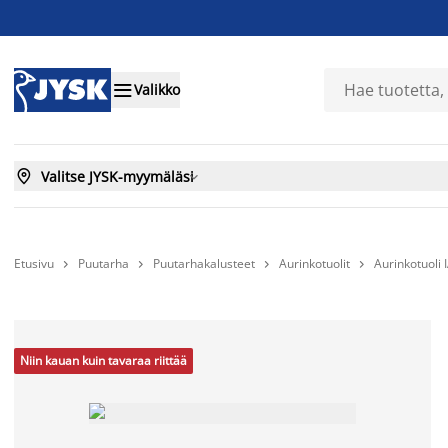

Valikko

Valitse JYSK-myymäläsi

Etusivu
Puutarha
Puutarhakalusteet
Aurinkotuolit
Aurinkotuol




Niin kauan kuin tavaraa riittää