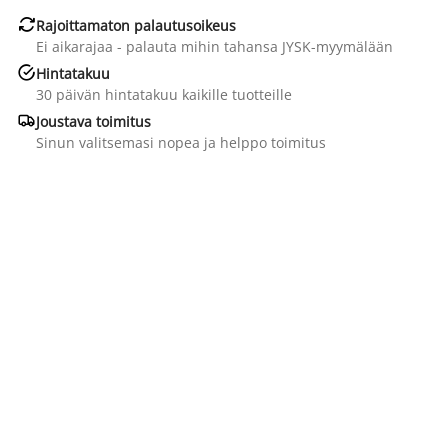

Rajoittamaton palautusoikeus
Ei aikarajaa - palauta mihin tahansa JYSK-myymälään

Hintatakuu
30 päivän hintatakuu kaikille tuotteille

Joustava toimitus
Sinun valitsemasi nopea ja helppo toimitus