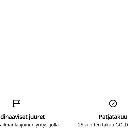


dinaaviset juuret
Patjatakuu
lmanlaajuinen yritys, jolla
25 vuoden takuu GOLD-p