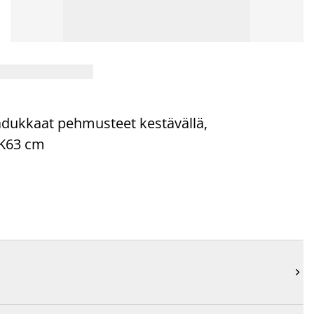
laadukkaat pehmusteet kestävällä,
 K63 cm
