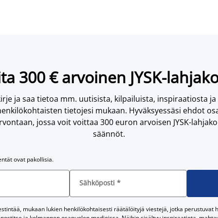
ta 300 € arvoinen JYSK-lahjako
irje ja saa tietoa mm. uutisista, kilpailuista, inspiraatiosta ja
enkilökohtaisten tietojesi mukaan. Hyväksyessäsi ehdot osa
vontaan, jossa voit voittaa 300 euron arvoisen JYSK-lahjakor
säännöt.
entät ovat pakollisia.
Sähköposti
*
tintää, mukaan lukien henkilökohtaisesti räätälöityjä viestejä, jotka perustuvat he
postitse ja kolmannen osapuolen medioissa. Näihin sisältyy inspiraatiota, mahtavi