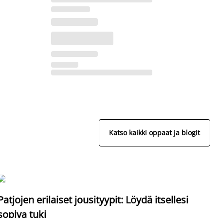
Katso kaikki oppaat ja blogit
S
Patjojen erilaiset jousityypit: Löydä itsellesi
sopiva tuki