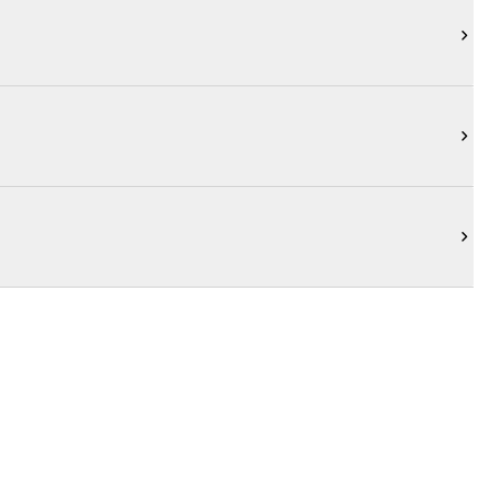


