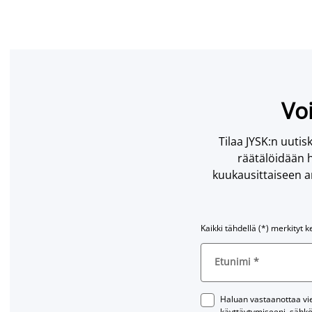
Voi
Tilaa JYSK:n uutisk
räätälöidään h
kuukausittaiseen ar
Kaikki tähdellä (*) merkityt k
Etunimi
*
Haluan vastaanottaa vies
käyttäytymiseeni, sähkö