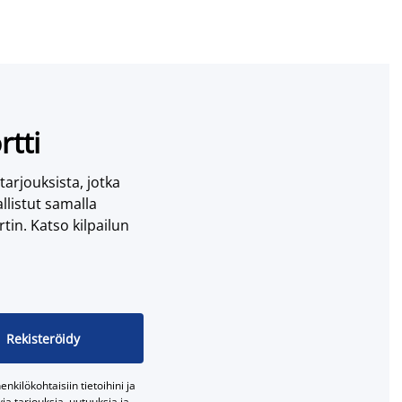
rtti
 tarjouksista, jotka
llistut samalla
tin. Katso kilpailun
Rekisteröidy
nkilökohtaisiin tietoihini ja
a tarjouksia, uutuuksia ja