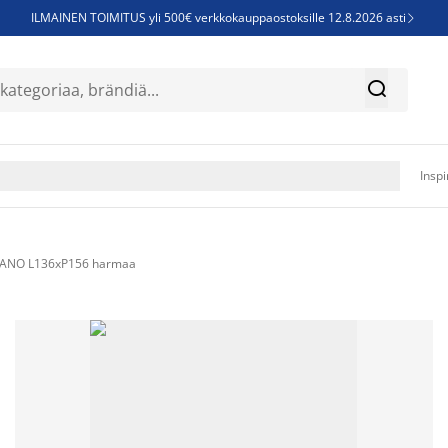
ILMAINEN TOIMITUS yli 500€ verkkokauppaostoksille 12.8.2026 asti

Parempiin uniin - Säästä jopa 60%


Sijauspatjoja - Säästä jopa 60%

Jenkkisänkyjä - Säästä jopa 60%

Inspi
i IANO L136xP156 harmaa