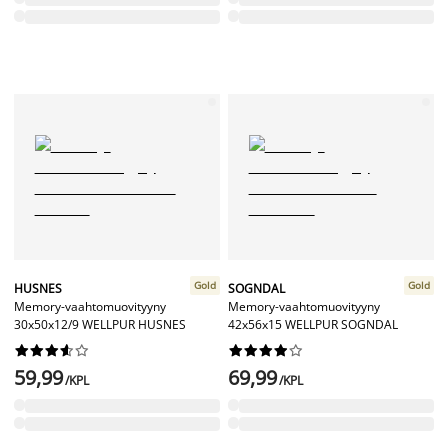
Gold
Gold
HUSNES
SOGNDAL
Memory-vaahtomuovityyny
Memory-vaahtomuovityyny
30x50x12/9 WELLPUR HUSNES
42x56x15 WELLPUR SOGNDAL




















59,99
69,99
/KPL
/KPL