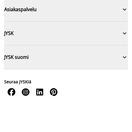

Asiakaspalvelu

JYSK

JYSK suomi
Seuraa JYSKiä



