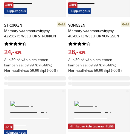
-60%
-60%
Huipputarjous
Huipputarjous
Gold
Gold
STROKKEN
VONGSEN
Memory-vaahtomuovityyny
Memory-vaahtomuovityyny
42x56x15 WELLPUR STROKKEN
40x60x13 WELLPUR VONGSEN




















24,-
28,-
/KPL
/KPL
Alin 30 päivän hinta ennen
Alin 30 päivän hinta ennen
kampanjaa: 59,99 /kpl (-60%)
kampanjaa: 69,99 /kpl (-60%)
Normaalihinta: 59,99 /kpl (-60%)
Normaalihinta: 69,99 /kpl (-60%)
Niin kauan kuin tavaraa riittää
-61%
Huipputarjous