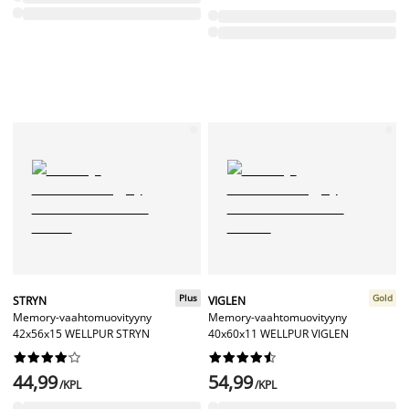
Plus
Gold
STRYN
VIGLEN
Memory-vaahtomuovityyny
Memory-vaahtomuovityyny
42x56x15 WELLPUR STRYN
40x60x11 WELLPUR VIGLEN




















44,99
54,99
/KPL
/KPL