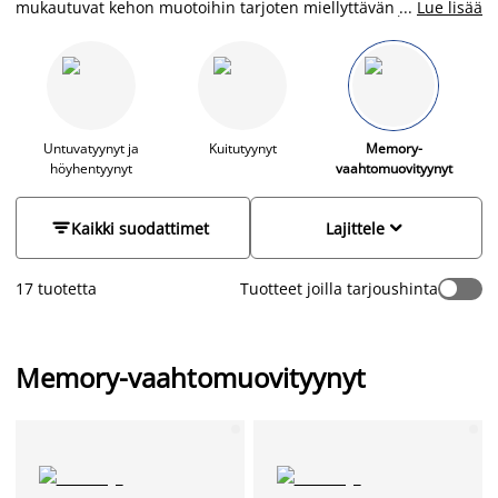
mukautuvat kehon muotoihin tarjoten miellyttävän ja tukevan
...
Lue lisää
nukkumiskokemuksen. Tyynyt sopivat monenlaisille nukkujille
ja ovat allergiaystävällisiä. Konepestävä päällinen tekee
huollosta helppoa, ja tyynyjen säädettävä korkeus auttaa
löytämään juuri sinulle sopivan mukavuuden. Tutustu
tyynyoppaaseemme
ja löydä oikea tyyny, joka tekee unestasi
rauhallisen ja levollisen.
Untuvatyynyt ja
Kuitutyynyt
Memory-
höyhentyynyt
vaahtomuovityynyt


Kaikki suodattimet
Lajittele
17 tuotetta
Tuotteet joilla tarjoushinta
Memory-vaahtomuovityynyt