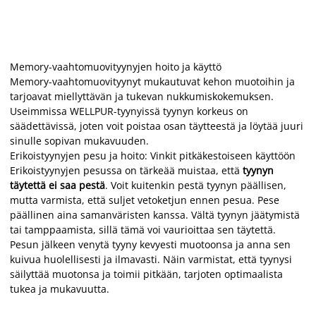
Memory-vaahtomuovityynyjen hoito ja käyttö
Memory-vaahtomuovityynyt mukautuvat kehon muotoihin ja
tarjoavat miellyttävän ja tukevan nukkumiskokemuksen.
Useimmissa WELLPUR-tyynyissä tyynyn korkeus on
säädettävissä, joten voit poistaa osan täytteestä ja löytää juuri
sinulle sopivan mukavuuden.
Erikoistyynyjen pesu ja hoito: Vinkit pitkäkestoiseen käyttöön
Erikoistyynyjen pesussa on tärkeää muistaa, että
tyynyn
täytettä ei saa pestä
. Voit kuitenkin pestä tyynyn päällisen,
mutta varmista, että suljet vetoketjun ennen pesua. Pese
päällinen aina samanväristen kanssa. Vältä tyynyn jäätymistä
tai tamppaamista, sillä tämä voi vaurioittaa sen täytettä.
Pesun jälkeen venytä tyyny kevyesti muotoonsa ja anna sen
kuivua huolellisesti ja ilmavasti. Näin varmistat, että tyynysi
säilyttää muotonsa ja toimii pitkään, tarjoten optimaalista
tukea ja mukavuutta.