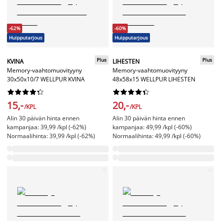
-62%
-60%
Huipputarjous
Huipputarjous
Plus
Plus
KVINA
LIHESTEN
Memory-vaahtomuovityyny
Memory-vaahtomuovityyny
30x50x10/7 WELLPUR KVINA
48x58x15 WELLPUR LIHESTEN




















15,-
20,-
/KPL
/KPL
Alin 30 päivän hinta ennen
Alin 30 päivän hinta ennen
kampanjaa: 39,99 /kpl (-62%)
kampanjaa: 49,99 /kpl (-60%)
Normaalihinta: 39,99 /kpl (-62%)
Normaalihinta: 49,99 /kpl (-60%)