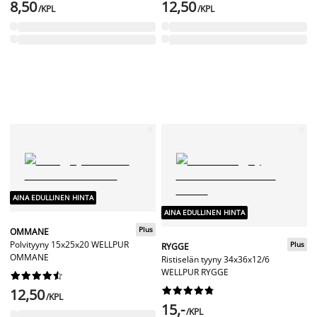
8,50
12,50
/KPL
/KPL
AINA EDULLINEN HINTA
AINA EDULLINEN HINTA
Plus
OMMANE
Polvityyny 15x25x20 WELLPUR
Plus
RYGGE
OMMANE
Ristiselän tyyny 34x36x12/6
WELLPUR RYGGE




















12,50
/KPL
15,-
/KPL