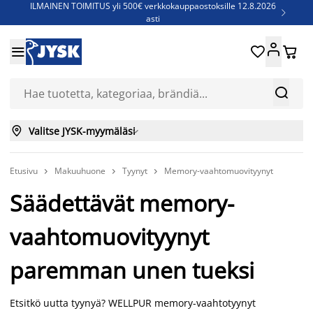
ILMAINEN TOIMITUS yli 500€ verkkokauppaostoksille 12.8.2026

asti
Parempiin uniin - Säästä jopa 60%





Sijauspatjoja - Säästä jopa 60%

Jenkkisänkyjä - Säästä jopa 60%



Valitse JYSK-myymäläsi

Etusivu
Makuuhuone
Tyynyt
Memory-vaahtomuovityynyt



Säädettävät memory-
vaahtomuovityynyt
paremman unen tueksi
Etsitkö uutta tyynyä? WELLPUR memory-vaahtotyynyt