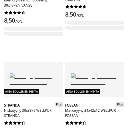
Memory-vaahtomuovityyny
30x47x9/7 VANSE




















8,50
/KPL
8,50
/KPL
AINA EDULLINEN HINTA
AINA EDULLINEN HINTA
Plus
Plus
STRANDA
FOSSAN
Niskatyyny 30x33x9 WELLPUR
Matkatyyny 24x42x12 WELLPUR
STRANDA
FOSSAN



















