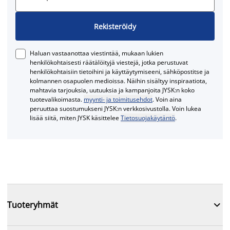
Rekisteröidy
Haluan vastaanottaa viestintää, mukaan lukien
henkilökohtaisesti räätälöityjä viestejä, jotka perustuvat
henkilökohtaisiin tietoihini ja käyttäytymiseeni, sähköpostitse ja
kolmannen osapuolen medioissa. Näihin sisältyy inspiraatiota,
mahtavia tarjouksia, uutuuksia ja kampanjoita JYSK:n koko
tuotevalikoimasta.
myynti- ja toimitusehdot
. Voin aina
peruuttaa suostumukseni JYSK:n verkkosivustolla. Voin lukea
lisää siitä, miten JYSK käsittelee
Tietosuojakäytäntö
.

Tuoteryhmät